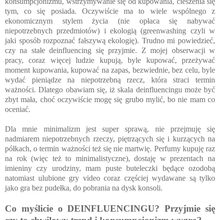
konsumpcjonizmu, wstrzymywanie się od kupowania, cieszenia się
tym, co się posiada. Oczywiście ma to wiele wspólnego z
ekonomicznym stylem życia (nie opłaca się nabywać
niepotrzebnych przedmiotów) i ekologią (greenwashing czyli w
jaki sposób rozpoznać fałszywą ekologię). Trudno mi powiedzieć,
czy na stałe deinfluencing się przyjmie. Z mojej obserwacji w
pracy, coraz więcej ludzie kupują, byle kupować, przeżywać
moment kupowania, kupować na zapas, bezwiednie, bez celu, byle
wydać pieniądze na niepotrzebną rzecz, która straci termin
ważności. Dlatego obawiam się, iż skala deinfluencingu może być
zbyt mała, choć oczywiście mogę się grubo mylić, bo nie mam co
oceniać.
Dla mnie minimalizm jest super sprawą, nie przejmuję się
nadmiarem niepotrzebnych rzeczy, piętrzących się i kurzących na
półkach, o termin ważności też się nie martwię. Perfumy kupuję raz
na rok (więc też to minimalistyczne), dostaję w prezentach na
imieniny czy urodziny, mam puste buteleczki będące ozodobą
natomiast ulubione gry video coraz częściej wydawane są tylko
jako gra bez pudełka, do pobrania na dysk konsoli.
Co myślicie o DEINFLUENCINGU? Przyjmie się