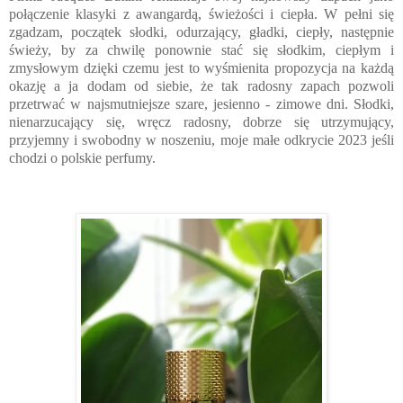
połączenie klasyki z awangardą, świeżości i ciepła. W pełni się
zgadzam, początek słodki, odurzający, gładki, ciepły, następnie
świeży, by za chwilę ponownie stać się słodkim, ciepłym i
zmysłowym dzięki czemu jest to wyśmienita propozycja na każdą
okazję a ja dodam od siebie, że tak radosny zapach pozwoli
przetrwać w najsmutniejsze szare, jesienno - zimowe dni. Słodki,
nienarzucający się, wręcz radosny, dobrze się utrzymujący,
przyjemny i swobodny w noszeniu, moje małe odkrycie 2023 jeśli
chodzi o polskie perfumy.