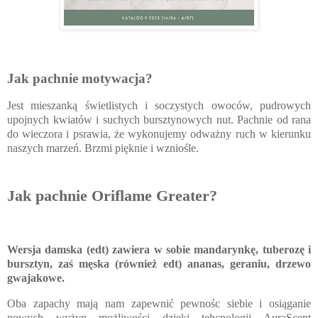
Jak pachnie motywacja?
Jest mieszanką świetlistych i soczystych owoców, pudrowych
upojnych kwiatów i suchych bursztynowych nut. Pachnie od rana
do wieczora i psrawia, że wykonujemy odważny ruch w kierunku
naszych marzeń. Brzmi pięknie i wzniośle.
Jak pachnie Oriflame Greater?
Wersja damska (edt) zawiera w sobie mandarynkę, tuberozę i
bursztyn, zaś męska (również edt) ananas, geraniu, drzewo
gwajakowe.
Oba zapachy mają nam zapewnić pewnośc siebie i osiąganie
nowych wyżyn możliwości dzięki tehcnologii AuraScent