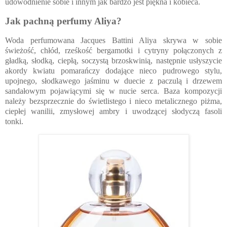
udowodnienie sobie i innym jak bardzo jest piękna i kobieca.
Jak pachną perfumy Aliya?
Woda perfumowana Jacques Battini Aliya skrywa w sobie
świeżość, chłód, rześkość bergamotki i cytryny połączonych z
gładką, słodką, ciepłą, soczystą brzoskwinią, następnie usłyszycie
akordy kwiatu pomarańczy dodające nieco pudrowego stylu,
upojnego, słodkawego jaśminu w duecie z paczulą i drzewem
sandałowym pojawiącymi się w nucie serca. Baza kompozycji
należy bezsprzecznie do świetlistego i nieco metalicznego piżma,
ciepłej wanilii, zmysłowej ambry i uwodzącej słodyczą fasoli
tonki.