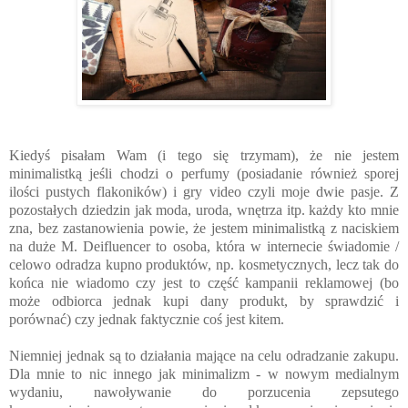
Kiedyś pisałam Wam (i tego się trzymam), że nie jestem
minimalistką jeśli chodzi o perfumy (posiadanie również sporej
ilości pustych flakoników) i gry video czyli moje dwie pasje. Z
pozostałych dziedzin jak moda, uroda, wnętrza itp. każdy kto mnie
zna, bez zastanowienia powie, że jestem minimalistką z naciskiem
na duże M. Deifluencer to osoba, która w internecie świadomie /
celowo odradza kupno produktów, np. kosmetycznych, lecz tak do
końca nie wiadomo czy jest to część kampanii reklamowej (bo
może odbiorca jednak kupi dany produkt, by sprawdzić i
porównać) czy jednak faktycznie coś jest kitem.
Niemniej jednak są to działania mające na celu odradzanie zakupu.
Dla mnie to nic innego jak minimalizm - w nowym medialnym
wydaniu, nawoływanie do porzucenia zepsutego