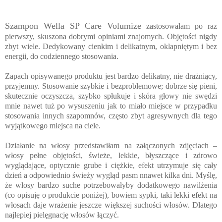
Szampon Wella SP Care Volumize
zastosowałam po raz
pierwszy, skuszona dobrymi opiniami znajomych. Objętości nigdy
zbyt wiele. Dedykowany cienkim i delikatnym, oklapniętym i bez
energii, do codziennego stosowania.
Zapach opisywanego produktu jest bardzo delikatny, nie drażniący,
przyjemny. Stosowanie szybkie i bezproblemowe; dobrze się pieni,
skutecznie oczyszcza, szybko spłukuje i skóra głowy nie swędzi
mnie nawet tuż po wysuszeniu jak to miało miejsce w przypadku
stosowania innych szapomnów, często zbyt agresywnych dla tego
wyjątkowego miejsca na ciele.
Działanie na włosy przedstawiłam na załączonych zdjęciach –
włosy pełne objętości, świeże, lekkie, błyszczące i zdrowo
wyglądające, optycznie grube i ciężkie, efekt utrzymuje się cały
dzień a odpowiednio świeży wygląd pasm nnawet kilka dni. Myślę,
że włosy bardzo suche potrzebowałyby dodatkowego nawilżenia
(co opisuję o produkcie poniżej), bowiem sypki, taki lekki efekt na
włosach daje wrażenie jeszcze większej suchości włosów. Dlatego
najlepiej pielęgnację włosów łączyć.