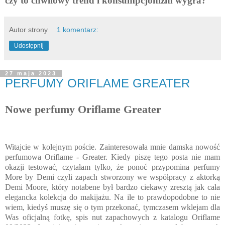
czy to chwilowy trend i konsumpcjonizm wygra?
Autor strony
1 komentarz:
Udostępnij
27 maja 2023
PERFUMY ORIFLAME GREATER
Nowe perfumy Oriflame Greater
Witajcie w kolejnym poście. Zainteresowała mnie damska nowość
perfumowa Oriflame - Greater. Kiedy piszę tego posta nie mam
okazji testować, czytałam tylko, że ponoć przypomina perfumy
More by Demi czyli zapach stworzony we współpracy z aktorką
Demi Moore, który notabene był bardzo ciekawy zresztą jak cała
elegancka kolekcja do makijażu. Na ile to prawdopodobne to nie
wiem, kiedyś muszę się o tym przekonać, tymczasem wklejam dla
Was oficjalną fotkę, spis nut zapachowych z katalogu Oriflame