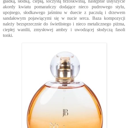
gładką, słodką, ciepłą, soczystą brzoskwinią, następnie usłyszycie
akordy kwiatu pomarańczy dodające nieco pudrowego stylu,
upojnego, słodkawego jaśminu w duecie z paczulą i drzewem
sandałowym pojawiącymi się w nucie serca. Baza kompozycji
należy bezsprzecznie do świetlistego i nieco metalicznego piżma,
ciepłej wanilii, zmysłowej ambry i uwodzącej słodyczą fasoli
tonki.