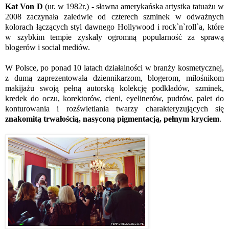
Kat Von D
(ur. w 1982r.) - sławna amerykańska artystka tatuażu w
2008 zaczynała zaledwie od czterech szminek w odważnych
kolorach łączących styl dawnego Hollywood i rock`n`roll`a, które
w szybkim tempie zyskały ogromną popularność za sprawą
blogerów i social mediów.
W Polsce, po ponad 10 latach działalności w branży kosmetycznej,
z dumą zaprezentowała dziennikarzom, blogerom, miłośnikom
makijażu swoją pełną autorską kolekcję podkładów, szminek,
kredek do oczu, korektorów, cieni, eyelinerów, pudrów, palet do
konturowania i rozświetlania twarzy charakteryzujących się
znakomitą trwałością, nasyconą pigmentacją, pełnym kryciem
.