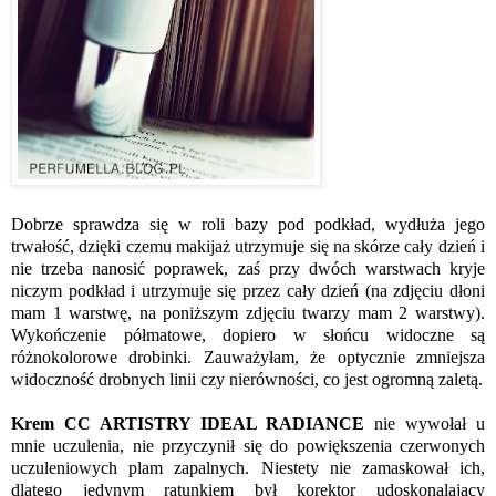
Dobrze sprawdza się w roli bazy pod podkład, wydłuża jego
trwałość, dzięki czemu makijaż utrzymuje się na skórze cały dzień i
nie trzeba nanosić poprawek, zaś przy dwóch warstwach kryje
niczym podkład i utrzymuje się przez cały dzień (na zdjęciu dłoni
mam 1 warstwę, na poniższym zdjęciu twarzy mam 2 warstwy).
Wykończenie półmatowe, dopiero w słońcu widoczne są
różnokolorowe drobinki. Zauważyłam, że optycznie zmniejsza
widoczność drobnych linii czy nierówności, co jest ogromną zaletą.
Krem CC ARTISTRY IDEAL RADIANCE
nie wywołał u
mnie uczulenia, nie przyczynił się do powiększenia czerwonych
uczuleniowych plam zapalnych. Niestety nie zamaskował ich,
dlatego jedynym ratunkiem był korektor udoskonalający