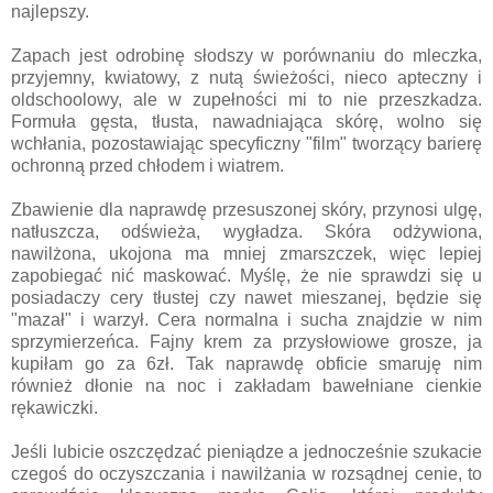
najlepszy.
Zapach jest odrobinę słodszy w porównaniu do mleczka,
przyjemny, kwiatowy, z nutą świeżości, nieco apteczny i
oldschoolowy, ale w zupełności mi to nie przeszkadza.
Formuła gęsta, tłusta, nawadniająca skórę, wolno się
wchłania, pozostawiając specyficzny "film" tworzący barierę
ochronną przed chłodem i wiatrem.
Zbawienie dla naprawdę przesuszonej skóry, przynosi ulgę,
natłuszcza, odświeża, wygładza. Skóra odżywiona,
nawilżona, ukojona ma mniej zmarszczek, więc lepiej
zapobiegać nić maskować. Myślę, że nie sprawdzi się u
posiadaczy cery tłustej czy nawet mieszanej, będzie się
"mazał" i warzył. Cera normalna i sucha znajdzie w nim
sprzymierzeńca. Fajny krem za przysłowiowe grosze, ja
kupiłam go za 6zł. Tak naprawdę obficie smaruję nim
również dłonie na noc i zakładam bawełniane cienkie
rękawiczki.
Jeśli lubicie oszczędzać pieniądze a jednocześnie szukacie
czegoś do oczyszczania i nawilżania w rozsądnej cenie, to