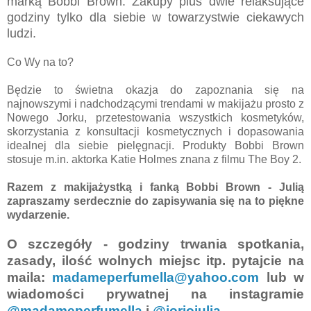
marką Bobbi Brown. Zakupy plus dwie relaksujące
godziny tylko dla siebie w towarzystwie ciekawych
ludzi.
Co Wy na to?
Będzie to świetna okazja do zapoznania się na
najnowszymi i nadchodzącymi trendami w makijażu prosto z
Nowego Jorku, przetestowania wszystkich kosmetyków,
skorzystania z konsultacji kosmetycznych i dopasowania
idealnej dla siebie pielęgnacji. Produkty Bobbi Brown
stosuje m.in. aktorka Katie Holmes znana z filmu The Boy 2.
Razem z makijażystką i fanką Bobbi Brown - Julią
zapraszamy serdecznie do zapisywania się na to piękne
wydarzenie.
O szczegóły - godziny trwania spotkania,
zasady, ilość wolnych miejsc itp. pytajcie na
maila:
madameperfumella@yahoo.com
lub w
wiadomości prywatnej na instagramie
@madameperfumella
i
@joriojulia