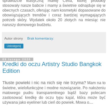
sprawdźcie klasyczną markę Celia, której produkty
stosowały nasze babcie i mamy a świetnie odnajduje się w
obecnych czasach, oferując nam kosmetyki dopasowane do
obowiązujących trendów i coraz bardziej wymagających
potrzeb skóry. Wydatek około 20 złotych na miesiąc nie
naruszy domowego budżetu.
Autor strony
Brak komentarzy:
Udostępnij
09 lutego 2020
Kredki do oczu Artistry Studio Bangkok
Edition
Tłuste powieki i nic na nich się nie trzyma?
Mam na to
świetne, wielofunkcyjne i modne rozwiązanie. Po nałożeniu
matowego pudru transparentnego bądź bazy polecam
zastosować kredkę do oczu typu kajal, która może być
używana jako eyeliner lub cień do powiek. Mowa o....