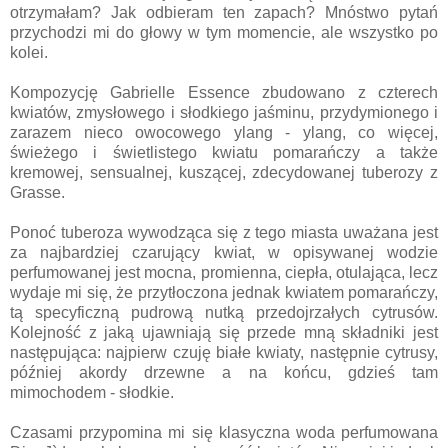
otrzymałam? Jak odbieram ten zapach? Mnóstwo pytań
przychodzi mi do głowy w tym momencie, ale wszystko po
kolei.
Kompozycję Gabrielle Essence zbudowano z czterech
kwiatów, zmysłowego i słodkiego jaśminu, przydymionego i
zarazem nieco owocowego ylang - ylang, co więcej,
świeżego i świetlistego kwiatu pomarańczy a także
kremowej, sensualnej, kuszącej, zdecydowanej tuberozy z
Grasse.
Ponoć tuberoza wywodząca się z tego miasta uważana jest
za najbardziej czarujący kwiat, w opisywanej wodzie
perfumowanej jest mocna, promienna, ciepła, otulająca, lecz
wydaje mi się, że przytłoczona jednak kwiatem pomarańczy,
tą specyficzną pudrową nutką przedojrzałych cytrusów.
Kolejność z jaką ujawniają się przede mną składniki jest
następująca: najpierw czuję białe kwiaty, następnie cytrusy,
później akordy drzewne a na końcu, gdzieś tam
mimochodem - słodkie.
Czasami przypomina mi się klasyczna woda perfumowana