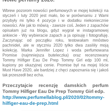
Wbrew pozorom nowości perfumowych w mojej kolekcji na
styczeń i luty 2020 jest mało, bo w porównaniu z Wami
przybyły mi tylko 4 pozycje i w dodatku niekoniecznie
nowości. Ale jak to mówią - zawsze coś. Jeden z zapachów
opisałam już na blogu, gdyż wygrał w instagramowej
ankiecie - Wy wybieracie zapach a ja opisuję i fotografuję.
Zaczynając od początku roku, testowałam mnóstwo
pachnideł, ale w styczniu 2020 tylko dwa zasiliły moją
kolekcję. Marka Jennifer Lopez i woda perfumowana
Promise (najmniejsza buteleczka) oraz recenzowany
Tommy Hilfiger Eau De Prep Tommy Girl edp 100 ml,
kupiony po okazyjnej cenie. Promise był na mojej liście
Must Have 2020, ale bardziej z chęci zapoznania się i jakoś
tak przeszedł bez echa.
Przeczytajcie recenzję damskich perfum
Tommy Hilfiger Eau De Prep Tommy Girl edp.
http://www.perfumellablog.pl/2020/02/tommy-
hilfiger-eau-de-prep.html