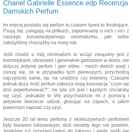
Chanel Gabrielle Essence edp Recenzja
Damskich Perfum
Im więcej posiada się perfum to czasem bywa to frustrujące.
Psują się, zalegają na półkach, zapominamy o nich i nici z
naszego konserwatywnego minimalizmu, jaki sobie
założyliśmy chociażby na nowy rok.
Jeśli chodzi o mój minimalizm to wciąż związany jest z
kosmetykami, ubraniami i generalnie gadżetami w domu, nie
dotyczy jedynie perfum i gier video - moich dwóch pasji i
cieszę się, że w przypadku tych pierwszych, przychodzą
najczęściej same, np. na urodziny czy imieniny. Czasami
jednak duża ilość perfum zaburza moją koncepcję "czym się
dziś poperfumować?", bo tyle ich jest i każdych chciałoby
się użyć, jednakże to Wy przychodzicie mi z pomocą i
aktywnie bierzecie udział, głosując na zapach, o jakim
powinnam napisać czy użyć.
Jeszcze 20 lat temu perfumy z ekskluzywnych perfumerii
były towarem luksusowym, dziś niestety tego nie powiem.
Jesteśmy już przyzwyczajeni do luksusu i wiele osób nie