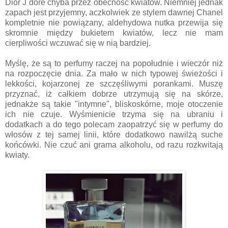
Dior J`dore chyba przez obecność kwiatów. Niemniej jednak
zapach jest przyjemny, aczkolwiek ze stylem dawnej Chanel
kompletnie nie powiązany, aldehydowa nutka przewija się
skromnie między bukietem kwiatów, lecz nie mam
cierpliwości wczuwać się w nią bardziej.
Myślę, że są to perfumy raczej na popołudnie i wieczór niż
na rozpoczęcie dnia. Za mało w nich typowej świeżości i
lekkości, kojarzonej ze szczęśliwymi porankami. Muszę
przyznać, iż całkiem dobrze utrzymują się na skórze,
jednakże są takie "intymne", bliskoskórne, moje otoczenie
ich nie czuje. Wyśmienicie trzyma się na ubraniu i
dodatkach a do tego polecam zaopatrzyć się w perfumy do
włosów z tej samej linii, które dodatkowo nawilżą suche
końcówki. Nie czuć ani grama alkoholu, od razu rozkwitają
kwiaty.