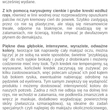
wcześniej wydane.
Z ich pomocą narysujemy cienkie i grube kreski wzdłuż
rzęs
, również w linii wodnej oraz rozprowadzimy opuszkami
palców niczym kremowy cień do powiek. Szybko zastygają
przez co nie są plastyczne, ale stają się niesamowicie
trwałe, odporne na blaknięcie, nie osadzają się w
załamaniach, nie ścierają, trzeba zmywać je dwufazowym
płynem do demakijażu.
Piękne dwa głębokie, intensywne, wyraziste, odważne
kolory
, tworzące tak naprawdę cały makijaż oczu, można
łączyć je ze sobą na wiele sposobów, świetnie "przyklejają
się" do nich sypkie brokaty i pudry z drobinkami i możemy
codziennie mieć inny look. Tych kredek nie temperujemy, są
wysuwane, końcówki kredek zaczynają się zużywać po
kilku zastosowaniach, więc polecam używać ich pod kątem
lub bokiem rysika, ewentualnie nabierając odrobinę na
pędzelek od eyelinera. Tym samym zwiększy się wydajność
produktu i możemy dostosować intensywność koloru do
naszych potrzeb. Żadna z nich nie odbija się na dolnej linii
rzęs, nie wchodzi w załamania, nie podkreśla zmarszczek a
wręcz je maskuje, dodatkowo wygładzając powierzchnię
skóry (zwłaszcza szmaragdowa), są idealne do zadań
specjalnych czyli najlepiej do makijażu okolicznościowego,