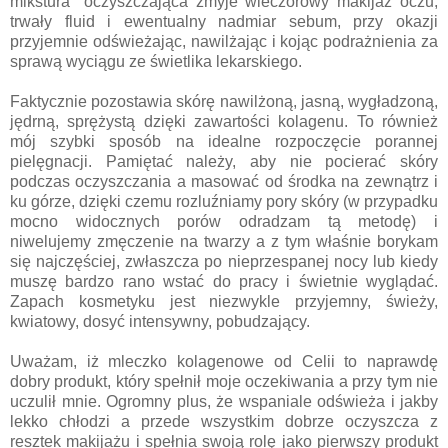
mikstura" oczyszczająca zmyje wieczorowy makijaż oczu,
trwały fluid i ewentualny nadmiar sebum, przy okazji
przyjemnie odświeżając, nawilżając i kojąc podrażnienia za
sprawą wyciągu ze świetlika lekarskiego.
Faktycznie pozostawia skórę nawilżoną, jasną, wygładzoną,
jędrną, sprężystą dzięki zawartości kolagenu. To również
mój szybki sposób na idealne rozpoczęcie porannej
pielęgnacji. Pamiętać należy, aby nie pocierać skóry
podczas oczyszczania a masować od środka na zewnątrz i
ku górze, dzięki czemu rozluźniamy pory skóry (w przypadku
mocno widocznych porów odradzam tą metodę) i
niwelujemy zmęczenie na twarzy a z tym właśnie borykam
się najczęściej, zwłaszcza po nieprzespanej nocy lub kiedy
muszę bardzo rano wstać do pracy i świetnie wyglądać.
Zapach kosmetyku jest niezwykle przyjemny, świeży,
kwiatowy, dosyć intensywny, pobudzający.
Uważam, iż mleczko kolagenowe od Celii to naprawdę
dobry produkt, który spełnił moje oczekiwania a przy tym nie
uczulił mnie. Ogromny plus, że wspaniale odświeża i jakby
lekko chłodzi a przede wszystkim dobrze oczyszcza z
resztek makijażu i spełnia swoją rolę jako pierwszy produkt