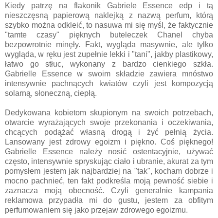
Kiedy patrzę na flakonik Gabriele Essence edp i tą
nieszczęsną papierową naklejką z nazwą perfum, którą
szybko można odkleić, to nasuwa mi się myśl, że faktycznie
"tamte czasy" pięknych buteleczek Chanel chyba
bezpowrotnie minęły. Fakt, wygląda masywnie, ale tylko
wygląda, w ręku jest zupełnie lekki i "tani", jakby plastikowy,
łatwo go stłuc, wykonany z bardzo cienkiego szkła.
Gabrielle Essence w swoim składzie zawiera mnóstwo
intensywnie pachnących kwiatów czyli jest kompozycją
solarną, słoneczną, ciepłą.
Dedykowana kobietom skupionym na swoich potrzebach,
otwarcie wyrażających swoje przekonania i oczekiwania,
chcących podążać własną drogą i żyć pełnią życia.
Lansowany jest zdrowy egoizm i piękno. Coś pięknego!
Gabrielle Essence należy nosić ostentacyjnie, używać
często, intensywnie spryskując ciało i ubranie, akurat za tym
pomysłem jestem jak najbardziej na "tak", kocham dobrze i
mocno pachnieć, ten fakt podkreśla moją pewność siebie i
zaznacza moją obecność. Czyli generalnie kampania
reklamowa przypadła mi do gustu, jestem za obfitym
perfumowaniem się jako przejaw zdrowego egoizmu.