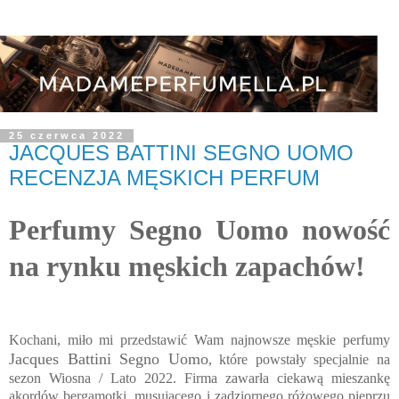
25 czerwca 2022
JACQUES BATTINI SEGNO UOMO
RECENZJA MĘSKICH PERFUM
Perfumy Segno Uomo nowość
na rynku męskich zapachów!
Kochani, miło mi przedstawić Wam najnowsze męskie perfumy
Jacques Battini Segno Uomo
, które powstały specjalnie na
sezon Wiosna / Lato 2022. Firma zawarła ciekawą mieszankę
akordów bergamotki, musującego i zadziornego różowego pieprzu