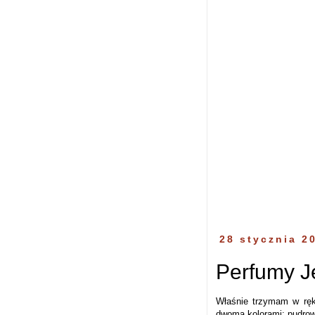
28 stycznia 2
Perfumy Je
Właśnie trzymam w ręku
dwoma kolorami: pudroweg