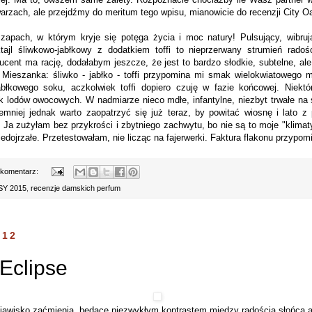
zach, ale przejdźmy do meritum tego wpisu, mianowicie do recenzji City Oa
.) zapach, w którym kryje się potęga życia i moc natury! Pulsujący, wibru
jl śliwkowo-jabłkowy z dodatkiem toffi to nieprzerwany strumień radości
ucent ma rację, dodałabym jeszcze, że jest to bardzo słodkie, subtelne, al
 Mieszanka: śliwko - jabłko - toffi przypomina mi smak wielokwiatowego m
abłkowego soku, aczkolwiek toffi dopiero czuję w fazie końcowej. Niekt
 lodów owocowych. W nadmiarze nieco mdłe, infantylne, niezbyt trwałe na s
iemniej jednak warto zaopatrzyć się już teraz, by powitać wiosnę i lato 
a zużyłam bez przykrości i zbytniego zachwytu, bo nie są to moje "klimat
iedojrzałe. Przetestowałam, nie licząc na fajerwerki. Faktura flakonu przypomi
 komentarz:
Y 2015
,
recenzje damskich perfum
012
 Eclipse
zjawisko zaćmienia, będące niezwykłym kontrastem między radością słońca 