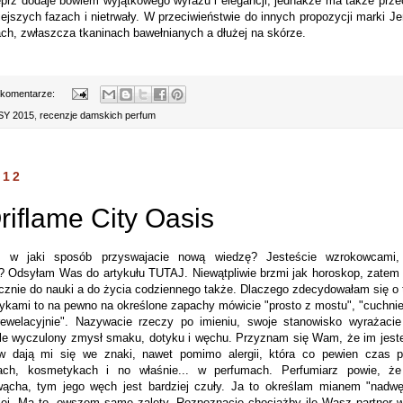
eprz dodaje bowiem wyjątkowego wyrazu i elegancji, jednakże ma także prze
jszych fazach i nietrwały. W przeciwieństwie do innych propozycji marki Jen
ach, zwłaszcza tkaninach bawełnianych a dłużej na skórze.
 komentarze:
Y 2015
,
recenzje damskich perfum
012
iflame City Oasis
lić w jaki sposób przyswajacie nową wiedzę? Jesteście wzrokowcam
ja? Odsyłam Was do artykułu
TUTAJ
. Niewątpliwie brzmi jak horoskop, zatem 
ącznie do nauki a do życia codziennego także. Dlaczego zdecydowałam się o
etykami to na pewno na określone zapachy mówicie "prosto z mostu", "cuchnie 
rewelacyjnie". Nazywacie rzeczy po imieniu, swoje stanowisko wyrażacie
kle wyczulony zmysł smaku, dotyku i węchu. Przyznam się Wam, że im jeste
w dają mi się we znaki, nawet pomimo alergii, która co pewien czas p
ach, kosmetykach i no właśnie... w perfumach. Perfumiarz powie, że
wącha, tym jego węch jest bardziej czuły. Ja to określam mianem "nadw
iej. Ma to, owszem same zalety. Rozpoznacie chociażby ile Wasz partner w