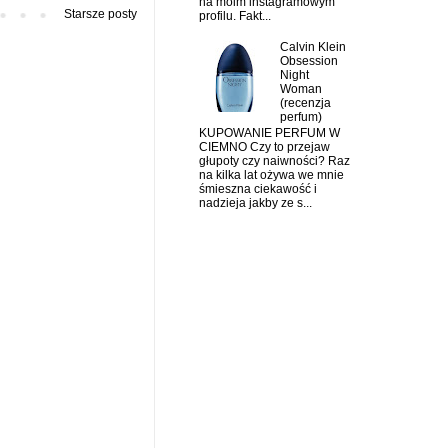
na moim instagramowym
Starsze posty
profilu. Fakt...
Calvin Klein
Obsession
Night
Woman
(recenzja
perfum)
KUPOWANIE PERFUM W
CIEMNO Czy to przejaw
głupoty czy naiwności? Raz
na kilka lat ożywa we mnie
śmieszna ciekawość i
nadzieja jakby ze s...