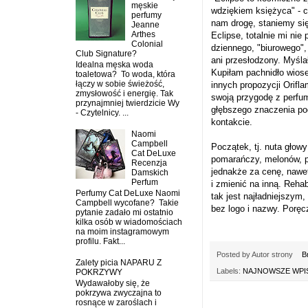
męskie
wdziękiem księżyca" - c
perfumy
nam drogę, staniemy si
Jeanne
Arthes
Eclipse, totalnie mi ni
Colonial
dziennego, "biurowego", 
Club Signature?
ani przesłodzony. Myśla
Idealna męska woda
Kupiłam pachnidło wiosen
toaletowa? To woda, która
łączy w sobie świeżość,
innych propozycji Orifl
zmysłowość i energię. Tak
swoją przygodę z perfum
przynajmniej twierdzicie Wy
głębszego znaczenia pod
- Czytelnicy. ...
kontakcie.
Naomi
Campbell
Początek, tj. nuta głow
Cat DeLuxe
pomarańczy, melonów, p
Recenzja
jednakże za cenę, nawe
Damskich
Perfum
i zmienić na inną. Reha
Perfumy Cat DeLuxe Naomi
tak jest najładniejszym,
Campbell wycofane? Takie
bez logo i nazwy. Poręcz
pytanie zadało mi ostatnio
kilka osób w wiadomościach
na moim instagramowym
profilu. Fakt...
Posted by
Autor strony
B
Zalety picia NAPARU Z
Labels:
NAJNOWSZE WPIS
POKRZYWY
Wydawałoby się, że
pokrzywa zwyczajna to
rosnące w zaroślach i