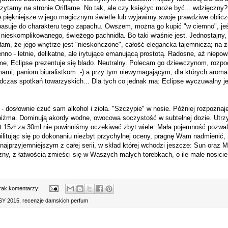
zytamy na stronie Oriflame. No tak, ale czy księżyc może być... wdzięczny?
ę piękniejsze w jego magicznym świetle lub wyjawimy swoje prawdziwe oblic
e pasuje do charakteru tego zapachu. Owszem, można go kupić "w ciemno", je
nieskomplikowanego, świeżego pachnidła. Bo taki właśnie jest. Jednostajny, b
łam, że jego wnętrze jest "nieskończone", całość elegancka tajemnicza; na z
no - letnie, delikatne, ale irytujące emanującą prostotą. Radosne, aż niepow
ame, Eclipse prezentuje się blado. Neutralny. Polecam go dziewczynom, rozp
ami, paniom biuralistkom :-) a przy tym niewymagającym, dla których aroma
czas spotkań towarzyskich... Dla tych co jednak ma: Eclipse wyczuwalny je
y - dosłownie czuć sam alkohol i zioła. "Szczypie" w nosie. Później rozpozna
iżma. Dominują akordy wodne, owocowa soczystość w subtelnej dozie. Utrzy
t 15zł za 30ml nie powinniśmy oczekiwać zbyt wiele. Mała pojemność pozwa
bilitując się po dokonaniu niezbyt przychylnej oceny, pragnę Wam nadmienić, 
 najprzyjemniejszym z całej serii, w skład której wchodzi jeszcze: Sun oraz 
ny, z łatwością zmieści się w Waszych małych torebkach, o ile małe nosicie..
rak komentarzy:
Y 2015
,
recenzje damskich perfum