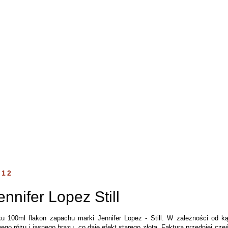
012
nnifer Lopez Still
 100ml flakon zapachu marki Jennifer Lopez - Still. W zależności od ką
o różu i jasnego brązu, co daje efekt starego złota. Faktura przedniej częśc