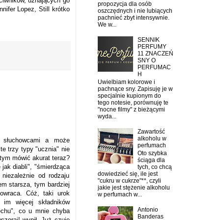
ciwników, uznających go
propozycja dla osób
nifer Lopez, Still krótko
oszczędnych i nie lubiących
pachnieć zbyt intensywnie.
We w...
SENNIK
PERFUMY
11 ZNACZEŃ
SNY O
PERFUMAC
H
Uwielbiam kolorowe i
pachnące sny. Zapisuję je w
specjalnie kupionym do
tego notesie, porównuję te
"nocne filmy" z bieżącymi
wyda...
Zawartość
alkoholu w
i, słuchowcami a może
perfumach
te trzy typy "ucznia" nie
Oto szybka
 tym mówić akurat teraz?
ściąga dla
jak diabli", "śmierdząca
tych, co chcą
dowiedzieć się, ile jest
 niezależnie od rodzaju
"cukru w cukrze"**, czyli
m starsza, tym bardziej
jakie jest stężenie alkoholu
owraca. Cóż, taki urok
w perfumach w...
 im więcej składników
Antonio
ęchu", co u mnie chyba
Banderas
czoraj! wypił. Już czuję