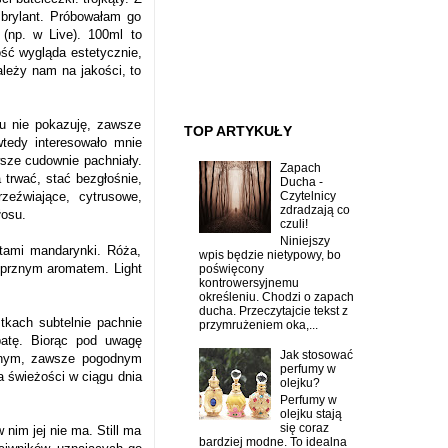
 brylant. Próbowałam go
 (np. w Live). 100ml to
ość wygląda estetycznie,
zależy nam na jakości, to
mu nie pokazuję, zawsze
TOP ARTYKUŁY
wtedy interesowało mnie
wsze cudownie pachniały.
Zapach
 trwać, stać bezgłośnie,
Ducha -
Czytelnicy
zeźwiające, cytrusowe,
zdradzają co
łosu.
czuli!
Niniejszy
tami mandarynki. Róża,
wpis będzie nietypowy, bo
ieprznym aromatem. Light
poświęcony
kontrowersyjnemu
określeniu. Chodzi o zapach
ducha. Przeczytajcie tekst z
tkach subtelnie pachnie
przymrużeniem oka,...
batę. Biorąc pod uwagę
Jak stosować
dosnym, zawsze pogodnym
perfumy w
 świeżości w ciągu dnia
olejku?
Perfumy w
olejku stają
się coraz
nim jej nie ma. Still ma
bardziej modne. To idealna