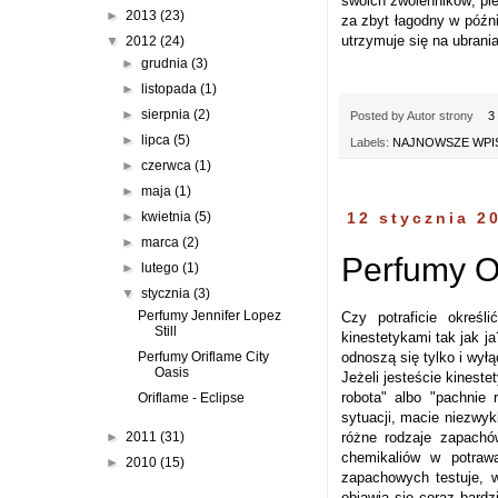
swoich zwolenników; pi
►
2013
(23)
za zbyt łagodny w późnie
utrzymuje się na ubrani
▼
2012
(24)
►
grudnia
(3)
►
listopada
(1)
►
sierpnia
(2)
Posted by
Autor strony
3
►
lipca
(5)
Labels:
NAJNOWSZE WPIS
►
czerwca
(1)
►
maja
(1)
►
kwietnia
(5)
12 stycznia 2
►
marca
(2)
Perfumy Or
►
lutego
(1)
▼
stycznia
(3)
Perfumy Jennifer Lopez
Czy potraficie okreś
Still
kinestetykami tak jak 
odnoszą się tylko i wył
Perfumy Oriflame City
Oasis
Jeżeli jesteście kinest
robota" albo "pachnie 
Oriflame - Eclipse
sytuacji, macie niezwy
różne rodzaje zapachó
►
2011
(31)
chemikaliów w potraw
►
2010
(15)
zapachowych testuje, 
objawia się coraz bardz