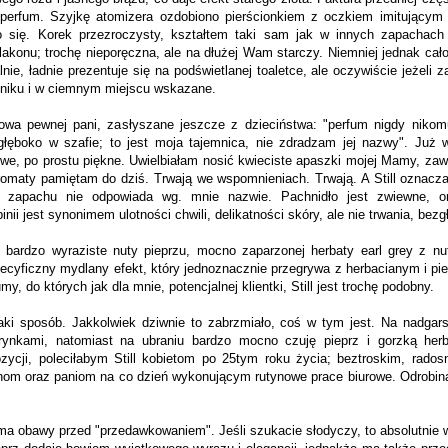
perfum. Szyjkę atomizera ozdobiono pierścionkiem z oczkiem imitującym
ło się. Korek przezroczysty, kształtem taki sam jak w innych zapachach
akonu; trochę nieporęczna, ale na dłużej Wam starczy. Niemniej jednak cał
lnie, ładnie prezentuje się na podświetlanej toaletce, ale oczywiście jeżeli 
niku i w ciemnym miejscu wskazane.
owa pewnej pani, zasłyszane jeszcze z dzieciństwa: "perfum nigdy niko
ęboko w szafie; to jest moja tajemnica, nie zdradzam jej nazwy". Już 
we, po prostu piękne. Uwielbiałam nosić kwieciste apaszki mojej Mamy, za
omaty pamiętam do dziś. Trwają we wspomnieniach. Trwają. A Still oznacza
r zapachu nie odpowiada wg. mnie nazwie. Pachnidło jest zwiewne, or
ii jest synonimem ulotności chwili, delikatności skóry, ale nie trwania, bezg
ardzo wyraziste nuty pieprzu, mocno zaparzonej herbaty earl grey z nu
specyficzny mydlany efekt, który jednoznacznie przegrywa z herbacianym i p
y, do których jak dla mnie, potencjalnej klientki, Still jest trochę podobny.
ki sposób. Jakkolwiek dziwnie to zabrzmiało, coś w tym jest. Na nadgars
arynkami, natomiast na ubraniu bardzo mocno czuję pieprz i gorzką her
ozycji, poleciłabym Still kobietom po 25tym roku życia; beztroskim, ra
m oraz paniom na co dzień wykonującym rutynowe prace biurowe. Odrobina
ma obawy przed "przedawkowaniem". Jeśli szukacie słodyczy, to absolutnie w 