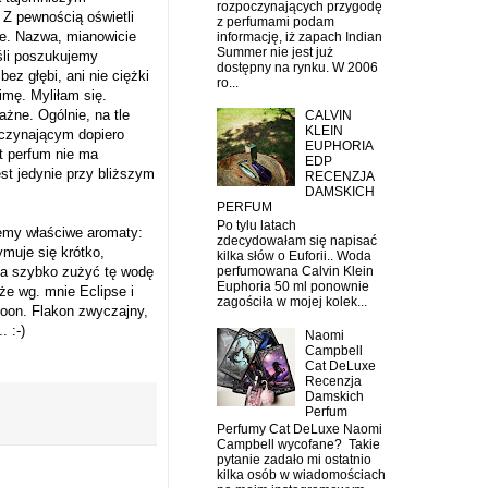
rozpoczynających przygodę
 Z pewnością oświetli
z perfumami podam
ze. Nazwa, mianowicie
informację, iż zapach Indian
Summer nie jest już
śli poszukujemy
dostępny na rynku. W 2006
ez głębi, ani nie ciężki
ro...
imę. Myliłam się.
ażne. Ogólnie, na tle
CALVIN
KLEIN
oczynającym dopiero
EUPHORIA
t perfum nie ma
EDP
st jedynie przy bliższym
RECENZJA
DAMSKICH
PERFUM
Po tylu latach
jemy właściwe aromaty:
zdecydowałam się napisać
muje się krótko,
kilka słów o Euforii.. Woda
la szybko zużyć tę wodę
perfumowana Calvin Klein
Euphoria 50 ml ponownie
że wg. mnie Eclipse i
zagościła w mojej kolek...
Moon. Flakon zwyczajny,
 :-)
Naomi
Campbell
Cat DeLuxe
Recenzja
Damskich
Perfum
Perfumy Cat DeLuxe Naomi
Campbell wycofane? Takie
pytanie zadało mi ostatnio
kilka osób w wiadomościach