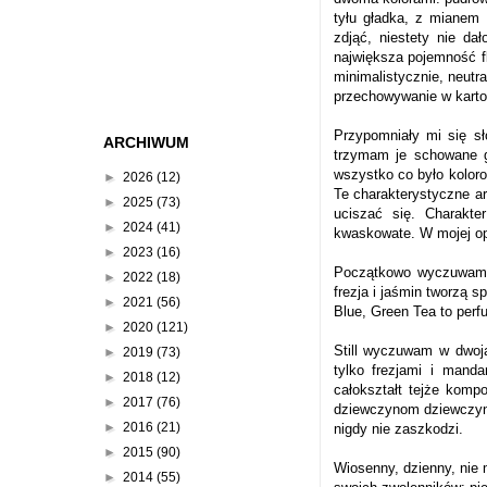
tyłu gładka, z mianem 
zdjąć, niestety nie da
największa pojemność fl
minimalistycznie, neutra
przechowywanie w karto
Przypomniały mi się sł
ARCHIWUM
trzymam je schowane gł
wszystko co było koloro
►
2026
(12)
Te charakterystyczne ar
►
2025
(73)
uciszać się. Charakte
►
2024
(41)
kwaskowate. W mojej opin
►
2023
(16)
Początkowo wyczuwam b
►
2022
(18)
frezja i jaśmin tworzą 
►
2021
(56)
Blue, Green Tea to perfum
►
2020
(121)
Still wyczuwam w dwoja
►
2019
(73)
tylko frezjami i mand
►
2018
(12)
całokształt tejże komp
►
2017
(76)
dziewczynom dziewczyno
►
2016
(21)
nigdy nie zaszkodzi.
►
2015
(90)
Wiosenny, dzienny, nie 
►
2014
(55)