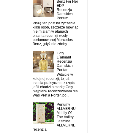
Benz For Her
EDP
Recenzja
Damskich
Perfum
Piszę ten post na życzenie
kilku osób, szczerze mówiąc
nie miałam w planach
pisania recenzji wody
perfumowanej Mercedes-
Benz, gdyż nie zdoby...
Coty
L`aimant
Recenzja
Damskich
Perfum
Witajcie w
kolejnej recenzji, to już
trzecia praktycznie z rzędu,
jeśli chodzi o markę Coty.
Najpierw recenzowałam dla
Was Pret a Porter, po...
Perfumy
ALLVERNU
M Lilly Of
The Valley
Jasmine
ALLVERNE
recenzja