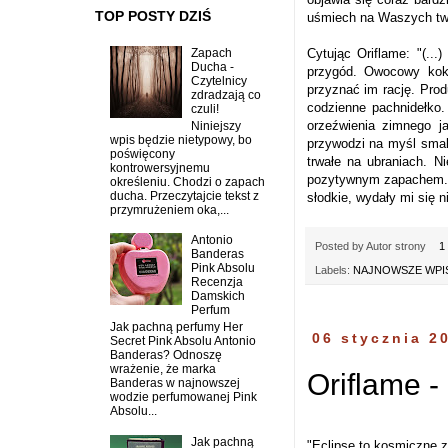
TOP POSTY DZIŚ
uśmiech na Waszych twar
Cytując Oriflame: "(..
Zapach
Ducha -
przygód. Owocowy kokta
Czytelnicy
przyznać im rację. Prod
zdradzają co
codzienne pachnidełko.
czuli!
orzeźwienia zimnego j
Niniejszy
wpis będzie nietypowy, bo
przywodzi na myśl smak
poświęcony
trwałe na ubraniach. N
kontrowersyjnemu
pozytywnym zapachem. J
określeniu. Chodzi o zapach
ducha. Przeczytajcie tekst z
słodkie, wydały mi się n
przymrużeniem oka,...
Antonio
Posted by
Autor strony
1
Banderas
Pink Absolu
Labels:
NAJNOWSZE WPIS
Recenzja
Damskich
Perfum
Jak pachną perfumy Her
06 stycznia 2
Secret Pink Absolu Antonio
Banderas? Odnoszę
wrażenie, że marka
Oriflame -
Banderas w najnowszej
wodzie perfumowanej Pink
Absolu...
Jak pachną
"Eclipse to kosmiczne 