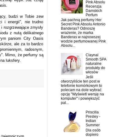
Pink Absolu
sis.
Recenzja
Damskich
Perfum
jący, budzi w Tobie zew
Jak pachną perfumy Her
 i energii", nie trudno
Secret Pink Absolu Antonio
e i rozgrzewające zmysły
Banderas? Odnoszę
iodu z nutą delikatnego
wrażenie, że marka
Banderas w najnowszej
órym paniom City Oasis
wodzie perfumowanej Pink
kórze, ale za to bardzo
Absolu...
z promiennym, radosnym,
y". Mimo, że perfumy są
Claynal
Smooth SPA
na luksfery.
naturalne
produkty do
włosów
Jeśli
otworzyliście ten post w
telefonie komórkowym to
polecam na dole wybrać
opcję "Wyświetl wersję na
komputer" i powiększyć
pal...
Priscilla
Presley -
Indian
Summer
Dla osób
dopiero
a tajemniczym