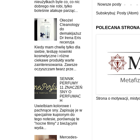
nieużytkach byle co, co nic
Nowsze posty
dobrego nie robi, tylko
boleśnie atakuje parząc...
Subskrybuj:
Posty (Atom)
Oleożel
Cleanology
POLECANA STRONA
do
demakijażuz
Dr Irena Eris
recenzja
Kiedy mam chwilę tylko dla
siebie, testuję nowinki
kosmetyczne i różne
ciekawe produkty warte
zainteresowania. Zawsze
oczyszczam twarz prze...
SENNIK
PERFUMY
11 ZNACZEŃ
SNY O
PERFUMAC
Strona o motywacji, misty
H
Uwielbiam kolorowe i
pachnące sny. Zapisuję je w
specjalnie kupionym do
tego notesie, porównuję te
"nocne filmy" z bieżącymi
wyda...
Mercedes-