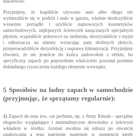
nawiewów.
Przyjmijmy, że kupiliście używane auto albo długo nie
wybieraliście się w podróż i stało w garażu, właśnie skończyliście
wiosenne porządki i użyliście najnowszych kosmetyków
samochodowych, najlepszych ściereczek nasączanych specjalnym
płynem, wypraliście pokrowce na siedzenia, skorzystaliście z myjni
i odkurzacza na minuty wrzucając parę drobnych złotych,
przeprowadziliście dezynfekcję i naprawę klimatyzacji. Przyjmijmy
również, że nie jesteście do końca zadowoleni z efektu, bo
specyficzny zapach po poprzednim właścicielu pozostał pomimo
dokładnego czyszczenia każdego elementu wewnątrz.
5 Sposóbów na ładny zapach w samochodzie
(przyjmując, że sprzątamy regularnie):
1)
Zapach do auta tzw. car perfume, np. z firmy Rituals - specjalne
elegancko wyglądające i mnimalistyczne drewienko z żelowym
wkładem w środku. Aromat uwalnia się odrazu po otwarciu
opakowania a jego natężenie następuje w momencie kiedy