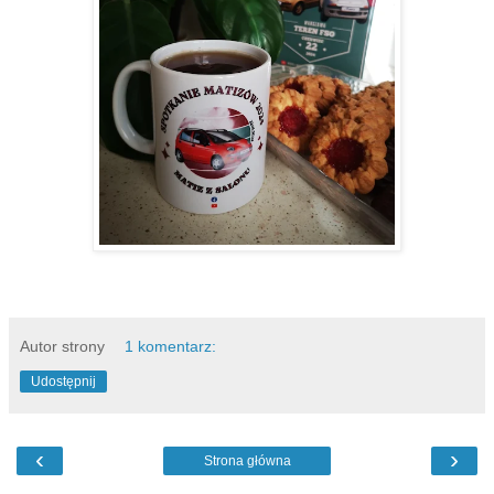
Autor strony
1 komentarz:
Udostępnij
‹
›
Strona główna