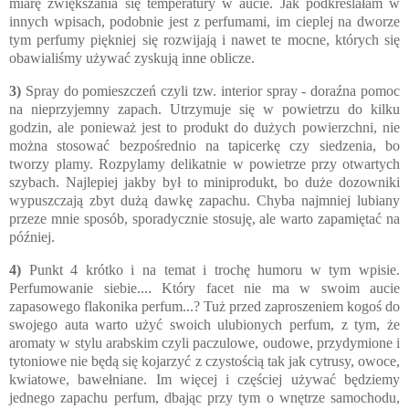
miarę zwiększania się temperatury w aucie. Jak podkreślałam w
innych wpisach, podobnie jest z perfumami, im cieplej na dworze
tym perfumy piękniej się rozwijają i nawet te mocne, których się
obawialiśmy używać zyskują inne oblicze.
3)
Spray do pomieszczeń czyli tzw. interior spray - doraźna pomoc
na nieprzyjemny zapach. Utrzymuje się w powietrzu do kilku
godzin, ale ponieważ jest to produkt do dużych powierzchni, nie
można stosować bezpośrednio na tapicerkę czy siedzenia, bo
tworzy plamy. Rozpylamy delikatnie w powietrze przy otwartych
szybach. Najlepiej jakby był to miniprodukt, bo duże dozowniki
wypuszczają zbyt dużą dawkę zapachu. Chyba najmniej lubiany
przeze mnie sposób, sporadycznie stosuję, ale warto zapamiętać na
później.
4)
Punkt 4 krótko i na temat i trochę humoru w tym wpisie.
Perfumowanie siebie.... Który facet nie ma w swoim aucie
zapasowego flakonika perfum...? Tuż przed zaproszeniem kogoś do
swojego auta warto użyć swoich ulubionych perfum, z tym, że
aromaty w stylu arabskim czyli paczulowe, oudowe, przydymione i
tytoniowe nie będą się kojarzyć z czystością tak jak cytrusy, owoce,
kwiatowe, bawełniane. Im więcej i częściej używać będziemy
jednego zapachu perfum, dbając przy tym o wnętrze samochodu,