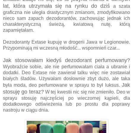
lat, która utrzymała się na rynku do dziś
a szata
graficzna nie uległa drastycznym zmianom, zmodyfikowano
nieco sam zapach dezodorantów, zachowując jednak ich
charakterystyczną świeżą, kwiatową nutę, którą
zapamiętałam.
Dezodoranty Extase kupuję w drogerii Jawa w Legionowie.
Przypominają mi wczesną młodość... wspomnień czar...
Jak stosowałam kiedyś dezodorant perfumowany?
Wyobraźcie sobie, ale nie perfumowałam ciała a ubranie i
dodatki. Deo Extase nie zawierał talku więc nie zostawiał
białych śladów. Używałam dosłownie zbyt dużo, ale taka
Jak
była moda, deo perfumowane w sprayu to był luksus.
stosuję go teraz?
W tej kwestii nic się nie zmieniło. Deo w
sprayu stosuję najczęściej po wieczornej kąpieli, dla
dodatkowego odświeżenia lub po prostu dla poprawy
nastroju w ciągu dnia.