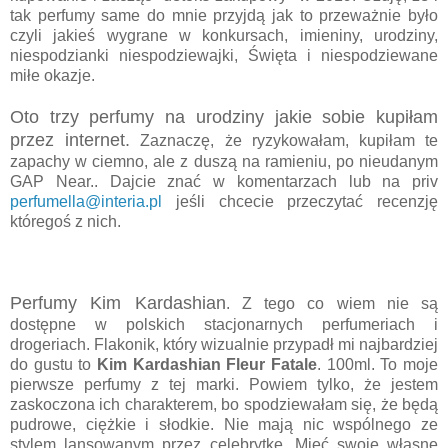
tak perfumy same do mnie przyjdą jak to przeważnie było
czyli jakieś wygrane w konkursach, imieniny, urodziny,
niespodzianki niespodziewajki, Święta i niespodziewane
miłe okazje.
Oto trzy perfumy na urodziny jakie sobie kupiłam
przez internet.
Zaznaczę, że ryzykowałam, kupiłam te
zapachy w ciemno, ale z duszą na ramieniu, po nieudanym
GAP Near.. Dajcie znać w komentarzach lub na priv
perfumella@interia.pl
jeśli chcecie przeczytać recenzję
któregoś z nich.
Perfumy Kim Kardashian
. Z tego co wiem nie są
dostępne w polskich stacjonarnych perfumeriach i
drogeriach. Flakonik, który wizualnie przypadł mi najbardziej
do gustu to
Kim Kardashian Fleur Fatale
. 100ml. To moje
pierwsze perfumy z tej marki. Powiem tylko, że jestem
zaskoczona ich charakterem, bo spodziewałam się, że będą
pudrowe, ciężkie i słodkie. Nie mają nic wspólnego ze
stylem lansowanym przez celebrytkę. Mieć swoje własne