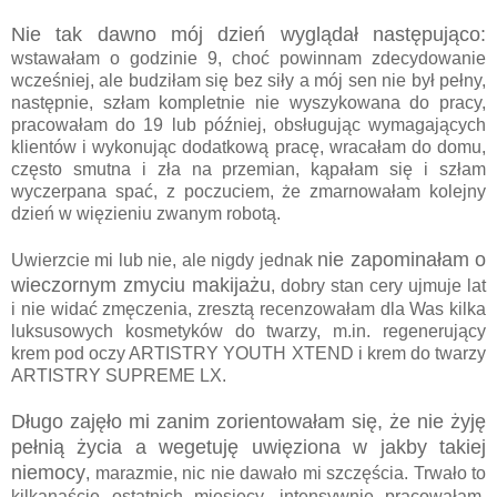
Nie tak dawno mój dzień wyglądał następująco:
wstawałam o godzinie 9, choć powinnam zdecydowanie
wcześniej, ale budziłam się bez siły a mój sen nie był pełny,
następnie, szłam kompletnie nie wyszykowana do pracy,
pracowałam do 19 lub później, obsługując wymagających
klientów i wykonując dodatkową pracę, wracałam do domu,
często smutna i zła na przemian, kąpałam się i szłam
wyczerpana spać, z poczuciem, że zmarnowałam kolejny
dzień w więzieniu zwanym robotą.
nie zapominałam o
Uwierzcie mi lub nie, ale nigdy jednak
wieczornym zmyciu makijażu
, dobry stan cery ujmuje lat
i nie widać zmęczenia, zresztą recenzowałam dla Was kilka
luksusowych kosmetyków do twarzy, m.in. regenerujący
krem pod oczy ARTISTRY YOUTH XTEND i krem do twarzy
ARTISTRY SUPREME LX.
Długo zajęło mi zanim zorientowałam się, że nie żyję
pełnią życia a wegetuję uwięziona w jakby takiej
niemocy
, marazmie, nic nie dawało mi szczęścia. Trwało to
kilkanaście ostatnich miesięcy, intensywnie pracowałam,