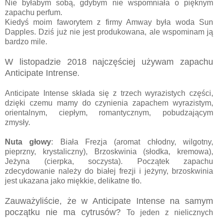
Nie byłabym sobą, gdybym nie wspomniała o pięknym
zapachu perfum.
Kiedyś moim faworytem z firmy Amway była woda Sun
Dapples. Dziś już nie jest produkowana, ale wspominam ją
bardzo mile.
W listopadzie 2018 najczęściej używam zapachu
Anticipate Intrense
.
Anticipate Intense składa się z trzech wyrazistych części,
dzięki czemu mamy do czynienia zapachem wyrazistym,
orientalnym, ciepłym, romantycznym, pobudzającym
zmysły.
Nuta głowy
: Biała Frezja (aromat chłodny, wilgotny,
pieprzny, krystaliczny), Brzoskwinia (słodka, kremowa),
Jeżyna (cierpka, soczysta). Początek zapachu
zdecydowanie należy do białej frezji i jeżyny, brzoskwinia
jest ukazana jako miękkie, delikatne tło.
Zauważyliście, że w Anticipate Intense na samym
początku nie ma cytrusów?
To jeden z nielicznych