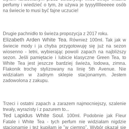
perfumy i wiedzieć o tym, że używa je tyyyyllllleeeee osób
na świecie to musi być fajne uczucie!
Drugie pachnidło to świeża propozycja z 2017 roku.
Elizabeth Arden White Tea
. Również 100ml. Tak jak w
świecie mody i ja chyba przygotowuję się już na sezon
wiosenno - letni, wybierając powoli zapach na najbliższy
sezon. Jeśli pamiętacie i lubicie klasyczne Green Tea, to
White Tea jest jeszcze bardziej świeża, lodowa, zimna.
Flakonik trochę stylizowany na linię 5th Avenue. Nie
widziałam w żadnym sklepie stacjonarnym. Jestem
zadowolona z zakupu.
Trzeci i ostatni zapach a zarazem najmocniejszy, szalenie
trwały, wyrazisty i z pazurem to...
Ted Lapidus White Soul
. 100ml. Podobnie jak Fleur
Fatale i White Tea - tych perfum nie widziałam nigdzie
stacjonarnie i też kupiłam je "w ciemno". Wybór okazał się