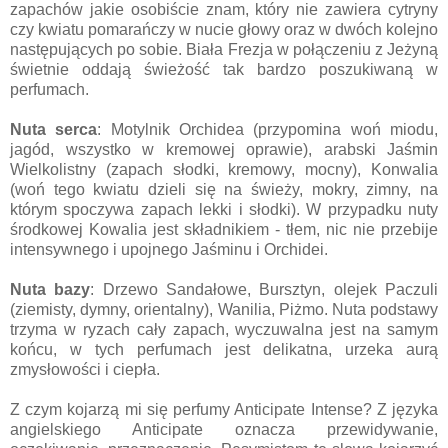
zapachów jakie osobiście znam, który nie zawiera cytryny
czy kwiatu pomarańczy w nucie głowy oraz w dwóch kolejno
następujących po sobie. Biała Frezja w połączeniu z Jeżyną
świetnie oddają świeżość tak bardzo poszukiwaną w
perfumach.
Nuta serca
: Motylnik Orchidea (przypomina woń miodu,
jagód, wszystko w kremowej oprawie), arabski Jaśmin
Wielkolistny (zapach słodki, kremowy, mocny), Konwalia
(woń tego kwiatu dzieli się na świeży, mokry, zimny, na
którym spoczywa zapach lekki i słodki). W przypadku nuty
środkowej Kowalia jest składnikiem - tłem, nic nie przebije
intensywnego i upojnego Jaśminu i Orchidei.
Nuta bazy
: Drzewo Sandałowe, Bursztyn, olejek Paczuli
(ziemisty, dymny, orientalny), Wanilia, Piżmo. Nuta podstawy
trzyma w ryzach cały zapach, wyczuwalna jest na samym
końcu, w tych perfumach jest delikatna, urzeka aurą
zmysłowości i ciepła.
Z czym kojarzą mi się perfumy Anticipate Intense? Z języka
angielskiego Anticipate oznacza przewidywanie,