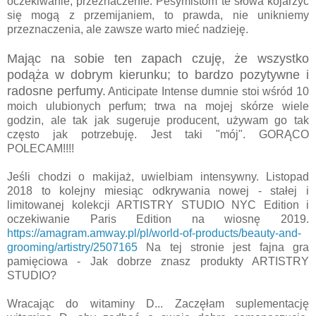
oczekiwanie, przeznaczenie. Pesymistom te słowa kojarzyć
się mogą z przemijaniem, to prawda, nie unikniemy
przeznaczenia, ale zawsze warto mieć nadzieję.
Mając na sobie ten zapach czuję, że wszystko
podąża w dobrym kierunku; to bardzo pozytywne i
radosne perfumy.
Anticipate Intense dumnie stoi wśród 10
moich ulubionych perfum; trwa na mojej skórze wiele
godzin, ale tak jak sugeruje producent, używam go tak
często jak potrzebuję. Jest taki "mój". GORĄCO
POLECAM!!!!
Jeśli chodzi o makijaż, uwielbiam intensywny. Listopad
2018 to kolejny miesiąc odkrywania nowej - stałej i
limitowanej kolekcji ARTISTRY STUDIO NYC Edition i
oczekiwanie Paris Edition na wiosnę 2019.
https://amagram.amway.pl/pl/world-of-products/beauty-and-
grooming/artistry/2507165
Na tej stronie jest fajna gra
pamięciowa - Jak dobrze znasz produkty ARTISTRY
STUDIO?
Wracając do witaminy D... Zaczęłam suplementację