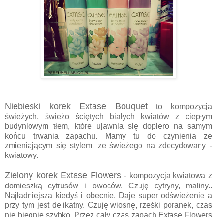
Niebieski korek Extase Bouquet
to kompozycja
świeżych, świeżo ściętych białych kwiatów z ciepłym
budyniowym tłem, które ujawnia się dopiero na samym
końcu trwania zapachu. Mamy tu do czynienia ze
zmieniającym się stylem, ze świeżego na zdecydowany -
kwiatowy.
Zielony korek Extase Flowers
- kompozycja kwiatowa z
domieszką cytrusów i owoców. Czuję cytryny, maliny..
Najładniejsza kiedyś i obecnie. Daje super odświeżenie a
przy tym jest delikatny. Czuję wiosnę, rześki poranek, czas
nie biegnie szybko. Przez cały czas zapach Extase Flowers