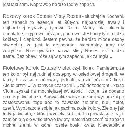
jest taki sam. Naprawdę bardzo ładny zapach.
Różowy korek Extase Misty Roses
- słuchajcie Kochani,
ten zapach to esencja lat 90tych, najbardziej trwały i
najbardziej wyrazisty, typowe Retro. Mamy tutaj akcenty
orientalne, szyprowe, różane, pudrowe. Jest przy tym bardzo
kobiecy i cieplutki. Jestem pewna, że bardzo młode osoby
stwierdzą, że jest to dezodorant niebanalny, inny niż
wszystkie. Rzeczywiście nazwa Misty Roses jest bardzo
trafna. Bez obaw, róże są w tym zapachu jak za mgłą...
Fioletowy korek Extase Violet
czyli fiołek. Pamiętam, że
ten kolor był najtrudniej dostępny w osiedlowej drogerii. W
tamtych czasach królowały jednak bardziej róże niż fiołki.
Ale to brzmi... "w tamtych czasach!". Dziś dezodorant Extase
Violet zyskał na mocniejszej świeżości i czuję, że dodano
do niego kwiat bzu. Barwy jakie widzę oczami wyobraźni po
zastosowaniu tego deo to trawiaste zielenie, biel, fiolet,
czerń. Wyobraźcie sobie jak pachną takie kolory. Zielony jak
łodyga kwiatu, z której wycieka sok, biel to powstające pąki,
zamieniają się w fioletowe kwiaty, natomiast czerń to zapach
mokrej ziemi, w której rośnie boski kwiat. Niewątpliwie