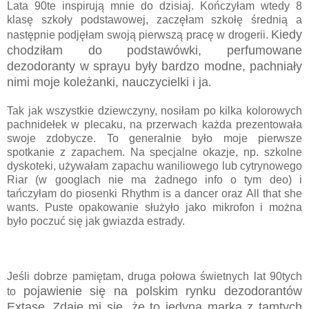
Lata 90te inspirują mnie do dzisiaj. Kończyłam wtedy 8
klasę szkoły podstawowej, zaczęłam szkołę średnią a
Kiedy
następnie podjęłam swoją pierwszą pracę w drogerii.
chodziłam do podstawówki, perfumowane
dezodoranty w sprayu były bardzo modne, pachniały
nimi moje koleżanki, nauczycielki i ja
.
Tak jak wszystkie dziewczyny, nosiłam po kilka kolorowych
pachnidełek w plecaku, na przerwach każda prezentowała
swoje zdobycze. To generalnie było moje pierwsze
spotkanie z zapachem. Na specjalne okazje, np. szkolne
dyskoteki, używałam zapachu waniliowego lub cytrynowego
Riar (w googlach nie ma żadnego info o tym deo) i
tańczyłam do piosenki Rhythm is a dancer oraz All that she
wants. Puste opakowanie służyło jako mikrofon i można
było poczuć się jak gwiazda estrady.
Jeśli dobrze pamiętam, druga połowa świetnych lat 90tych
pojawienie się na polskim rynku dezodorantów
to
Extase
Zdaje mi się, że to jedyna marka z tamtych
.