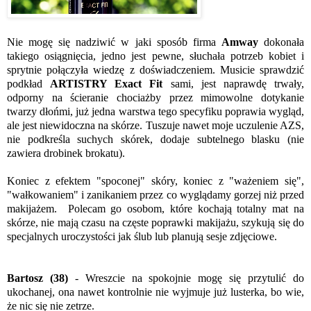
Nie mogę się nadziwić w jaki sposób firma
Amway
dokonała
takiego osiągnięcia, jedno jest pewne, słuchała potrzeb kobiet i
sprytnie połączyła wiedzę z doświadczeniem. Musicie sprawdzić
podkład
ARTISTRY Exact Fit
sami, jest naprawdę trwały,
odporny na ścieranie chociażby przez mimowolne dotykanie
twarzy dłońmi, już jedna warstwa tego specyfiku poprawia wygląd,
ale jest niewidoczna na skórze. Tuszuje nawet moje uczulenie AZS,
nie podkreśla suchych skórek, dodaje subtelnego blasku (nie
zawiera drobinek brokatu).
Koniec z efektem "spoconej" skóry, koniec z "ważeniem się",
"wałkowaniem" i zanikaniem przez co wyglądamy gorzej niż przed
makijażem. Polecam go osobom, które kochają totalny mat na
skórze, nie mają czasu na częste poprawki makijażu, szykują się do
specjalnych uroczystości jak ślub lub planują sesje zdjęciowe.
Bartosz (38)
- Wreszcie na spokojnie mogę się przytulić do
ukochanej, ona nawet kontrolnie nie wyjmuje już lusterka, bo wie,
że nic się nie zetrze.