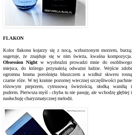
FLAKON
Kolor flakonu kojarzy się z nocą, wzburzonym morzem, burzą;
sugeruje, że znajduje się w nim świeża, kwaśna kompozycja.
Obsession Night
w wyobraźni prowadzi mnie do osobliwego
miejsca, do którego przynależą odważni ludzie. Wejście zdobi
ogromna brama porośnięta bluszczem a wzdłuż skweru rosną
czarne róże. W tej krainie pozornej wiecznej szczęśliwości pachnie
różowym pieprzem, cytrusową świeżością, słodką wanilią i
pudrem. Pierwsza myśl - chyba tu nie pasuję, ale wchodzę głębiej i
nasłuchuję charyzmatycznej melodii.