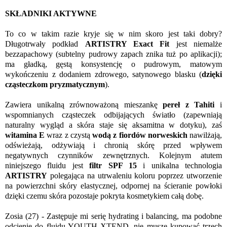
SKŁADNIKI AKTYWNE
To co w takim razie kryje się w nim skoro jest taki dobry?
Długotrwały podkład
ARTISTRY Exact Fit
jest niemalże
bezzapachowy (subtelny pudrowy zapach znika tuż po aplikacji);
ma gładką, gęstą konsystencję o pudrowym, matowym
wykończeniu z dodaniem zdrowego, satynowego blasku (
dzięki
cząsteczkom pryzmatycznym
).
Zawiera unikalną zrównoważoną mieszankę
pereł z Tahiti
i
wspomnianych cząsteczek odbijających światło (zapewniają
naturalny wygląd a skóra staje się aksamitna w dotyku), zaś
witamina E
wraz z czystą
wodą z fiordów norweskich
nawilżają,
odświeżają, odżywiają i chronią skórę przed wpływem
negatywnych czynników zewnętrznych. Kolejnym atutem
niniejszego fluidu jest
filtr SPF 15
i unikalna technologia
ARTISTRY
polegająca na utrwaleniu koloru poprzez utworzenie
na powierzchni skóry elastycznej, odpornej na ścieranie powłoki
dzięki czemu skóra pozostaje pokryta kosmetykiem całą dobę.
Zosia (27) - Zastępuje mi serię hydrating i balancing, ma podobne
odcienie do fluidu YOUTH XTEND, nie muszę kupować trzech