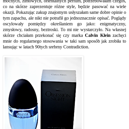
mocnych, zimowych, orientalnych perfum, potrzebowałam czegoś,
co na skórze zaprezentuje różne style, będzie pasować na wiele
okazji. Pokazując zakup znajomym usłyszałam same dobre opinie o
tym zapachu, ale nikt nie potrafił go jednoznacznie opisać. Poglądy
oscylowały pomiędzy określaniem go jako: enigmatyczny,
zmysłowy, radosny, beztroski. To mi nie wystarczyło. Na własnej
skórze chciałam przekonać się czy marka
Calvin Klein
zachęci
mnie do regularnego stosowania w taki sam sposób jak zrobiła to
lansując w latach 90tych srebrny Contradiction.