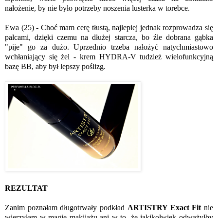
nałożenie, by nie było potrzeby noszenia lusterka w torebce.
Ewa (25) - Choć mam cerę tłustą, najlepiej jednak rozprowadza się
palcami, dzięki czemu na dłużej starcza, bo źle dobrana gąbka
"pije" go za dużo. Uprzednio trzeba nałożyć natychmiastowo
wchłaniający się żel - krem HYDRA-V tudzież wielofunkcyjną
bazę BB, aby był lepszy poślizg.
REZULTAT
Zanim poznałam długotrwały podkład
ARTISTRY Exact Fit
nie
wierzyłam w magię makijażu ani w to, że jakikolwiek odważyłby