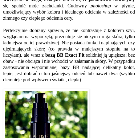
się spełnić moje zachcianki. Cudowny
photoshop
w płynie,
umożliwiający wybór koloru i idealnego odcienia w zależności od
zimnego czy ciepłego odcienia cery.
Perfekcyjnie dobrany sprawia, że nie kontrastuje z kolorem szyi,
wyglądam na wypoczętą; prezentuje się niczym druga skóra, tylko
ładniejsza od tej prawdziwej. Nie posiada funkcji napinających czy
ujędrniających skórę (co prawda w mniejszym stopniu na to
liczyłam), ale wraz z
bazą BB Exact Fit
solidniej ją upiększa; bez
obaw - nie obciąża i nie wchodzi w załamania skóry. W przypadku
zastosowania wspomnianej bazy BB nadającej delikatny kolor,
lepiej jest dobrać o ton jaśniejszy odcień lub nawet dwa (szybko
ciemnieje pod wpływem światła, ciepła).