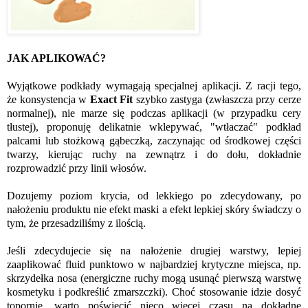
JAK APLIKOWAĆ?
Wyjątkowe podkłady wymagają specjalnej aplikacji. Z racji tego,
że konsystencja w
Exact Fit
szybko zastyga (zwłaszcza przy cerze
normalnej), nie marze się podczas aplikacji (w przypadku cery
tłustej), proponuję delikatnie wklepywać, "wtłaczać" podkład
palcami lub stożkową gąbeczką, zaczynając od środkowej części
twarzy, kierując ruchy na zewnątrz i do dołu, dokładnie
rozprowadzić przy linii włosów.
Dozujemy poziom krycia, od lekkiego po zdecydowany, po
nałożeniu produktu nie efekt maski a efekt lepkiej skóry świadczy o
tym, że przesadziliśmy z ilością.
Jeśli zdecydujecie się na nałożenie drugiej warstwy, lepiej
zaaplikować fluid punktowo w najbardziej krytyczne miejsca, np.
skrzydełka nosa (energiczne ruchy mogą usunąć pierwszą warstwę
kosmetyku i podkreślić zmarszczki). Choć stosowanie idzie dosyć
topornie, warto poświęcić nieco więcej czasu na dokładne