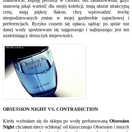
mianowicie, kupuję perfumy w ciemno, bez zastanowienia, gdyż
stanowią jakąś wartość dla mojej kolekcji, mają akurat atrakcyjną
cenę, mają piękny flakon, chcę wprowadzić trochę
niespodziewanych zmian w mojej garderobie zapachowej i
preferencjach. Ryzyko czasem się opłaca, sądząc po spisie nut
danej wody spodziewam się najgorszego i najlepszego; jest ten
uzależniający dreszczyk niepewności.
OBSESSION NIGHT VS. CONTRADICTION
Kiedy wybrałam się do sklepu po wodę perfumowaną
Obsession
Night
chciałam nieco ochłonąć od klasycznego Obsession i innych