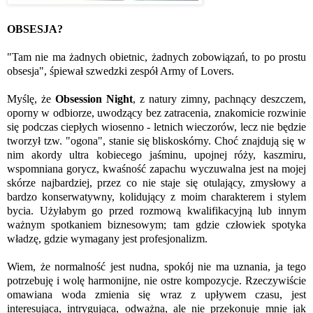
OBSESJA?
"Tam nie ma żadnych obietnic, żadnych zobowiązań, to po prostu
obsesja", śpiewał szwedzki zespół Army of Lovers.
Myślę, że
Obsession Night
, z natury zimny, pachnący deszczem,
oporny w odbiorze, uwodzący bez zatracenia, znakomicie rozwinie
się podczas ciepłych wiosenno - letnich wieczorów, lecz nie będzie
tworzył tzw. "ogona", stanie się bliskoskórny. Choć znajdują się w
nim akordy ultra kobiecego jaśminu, upojnej róży, kaszmiru,
wspomniana gorycz, kwaśność zapachu wyczuwalna jest na mojej
skórze najbardziej, przez co nie staje się otulający, zmysłowy a
bardzo konserwatywny, kolidujący z moim charakterem i stylem
bycia. Użyłabym go przed rozmową kwalifikacyjną lub innym
ważnym spotkaniem biznesowym; tam gdzie człowiek spotyka
władzę, gdzie wymagany jest profesjonalizm.
Wiem, że normalność jest nudna, spokój nie ma uznania, ja tego
potrzebuję i wolę harmonijne, nie ostre kompozycje. Rzeczywiście
omawiana woda zmienia się wraz z upływem czasu, jest
interesująca, intrygująca, odważna, ale nie przekonuje mnie jak