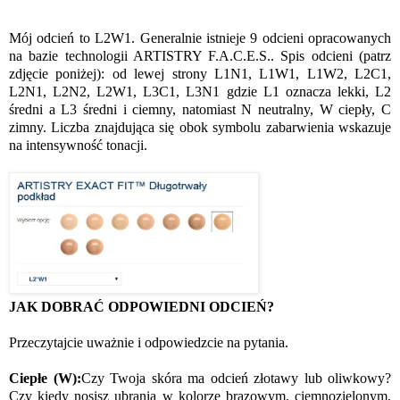
Mój odcień to L2W1. Generalnie istnieje 9 odcieni opracowanych
na bazie technologii ARTISTRY F.A.C.E.S.. Spis odcieni (patrz
zdjęcie poniżej): od lewej strony L1N1, L1W1, L1W2, L2C1,
L2N1, L2N2, L2W1, L3C1, L3N1 gdzie L1 oznacza lekki, L2
średni a L3 średni i ciemny, natomiast N neutralny, W ciepły, C
zimny. Liczba znajdująca się obok symbolu zabarwienia wskazuje
na intensywność tonacji.
JAK DOBRAĆ ODPOWIEDNI ODCIEŃ?
Przeczytajcie uważnie i odpowiedzcie na pytania.
Ciepłe (W):
Czy Twoja skóra ma odcień złotawy lub oliwkowy?
Czy kiedy nosisz ubrania w kolorze brązowym, ciemnozielonym,