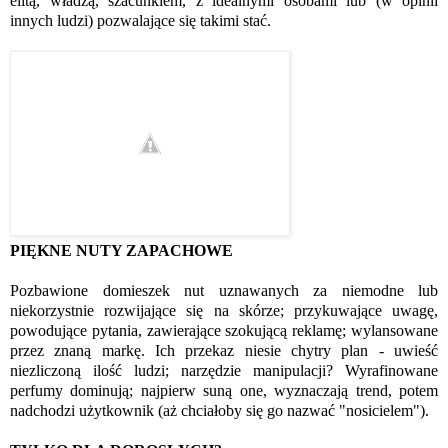
elitą, władzą, szacunkiem, z idealnymi osobami lub (w opinii
innych ludzi) pozwalające się takimi stać.
PIĘKNE NUTY ZAPACHOWE
Pozbawione domieszek nut uznawanych za niemodne lub
niekorzystnie rozwijające się na skórze; przykuwające uwagę,
powodujące pytania, zawierające szokującą reklamę; wylansowane
przez znaną markę. Ich przekaz niesie chytry plan - uwieść
niezliczoną ilość ludzi; narzędzie manipulacji? Wyrafinowane
perfumy dominują; najpierw suną one, wyznaczają trend, potem
nadchodzi użytkownik (aż chciałoby się go nazwać "nosicielem").