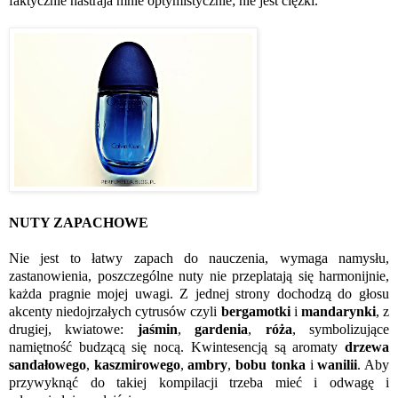
faktycznie nastraja mnie optymistycznie; nie jest ciężki.
NUTY ZAPACHOWE
Nie jest to łatwy zapach do nauczenia, wymaga namysłu,
zastanowienia, poszczególne nuty nie przeplatają się harmonijnie,
każda pragnie mojej uwagi. Z jednej strony dochodzą do głosu
akcenty niedojrzałych cytrusów czyli
bergamotki
i
mandarynki
, z
drugiej, kwiatowe:
jaśmin
,
gardenia
,
róża
, symbolizujące
namiętność budzącą się nocą. Kwintesencją są aromaty
drzewa
sandałowego
,
kaszmirowego
,
ambry
,
bobu tonka
i
wanilii
. Aby
przywyknąć do takiej kompilacji trzeba mieć i odwagę i