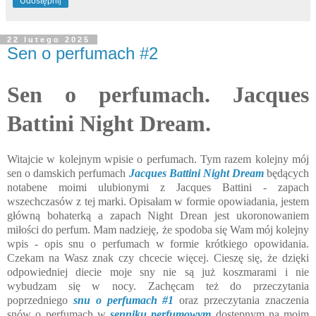
Udostępnij
22 lutego 2025
Sen o perfumach #2
Sen o perfumach. Jacques
Battini Night Dream.
Witajcie w kolejnym wpisie o perfumach. Tym razem kolejny mój
sen o damskich perfumach
Jacques Battini Night Dream
będących
notabene moimi ulubionymi z Jacques Battini - zapach
wszechczasów z tej marki. Opisałam w formie opowiadania, jestem
główną bohaterką a zapach Night Drean jest ukoronowaniem
miłości do perfum. Mam nadzieję, że spodoba się Wam mój kolejny
wpis - opis snu o perfumach w formie krótkiego opowidania.
Czekam na Wasz znak czy chcecie więcej. Cieszę się, że dzięki
odpowiedniej diecie moje sny nie są już koszmarami i nie
wybudzam się w nocy. Zachęcam też do przeczytania
poprzedniego
snu o perfumach #1
oraz przeczytania znaczenia
snów o perfumach w
senniku perfumowym
dostępnym na moim