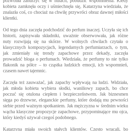
pozwoliła zanurzyć się w nutach, pobudzić wspomnienia. Kiedy
kobieta zamknęła oczy i uśmiechnęła się, Katarzyna wiedziała, że
znalazła coś, co chociaż na chwilę przywróci obraz dawnej miłości
klientki.
Od tego dnia zaczęła podchodzić do perfum inaczej. Uczyła się ich
historii, zapisywała składniki, uważnie obserwowała, jak różne
nuty rozwijają się na skórze. W wolnych chwilach czytała o
klasycznych kompozycjach, legendarnych perfumiarzach, o tym,
jak zmieniały się trendy zapachowe przez dekady, zaczęła
prowadzić bloga o perfumach. Wiedziała, że perfumy to nie tylko
flakonik na półce – to cząstka ludzkich emocji, ich wspomnień,
czasem nawet tajemnic.
Zaczęła też zauważać, jak zapachy wpływają na ludzi. Widziała,
jak młoda kobieta wybiera słodki, waniliowy zapach, bo chce
poczuć się otulona ciepłem i bezpieczeństwem. Jak biznesmen
sięga po drzewne, eleganckie perfumy, które dodają mu pewności
siebie przed ważnym spotkaniem. Jak mężczyzna w średnim wieku
wącha klasyczne propozycje zapachowe, przypominające mu ojca,
który kiedyś używał czegoś podobnego.
Katarzyna miała swoich stałych klientów. Często wracali, bo