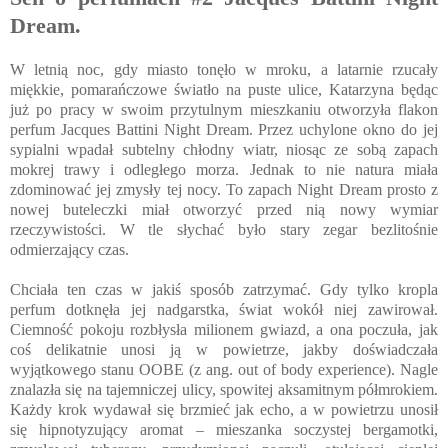
Dream.
W letnią noc, gdy miasto tonęło w mroku, a latarnie rzucały
miękkie, pomarańczowe światło na puste ulice, Katarzyna będąc
już po pracy w swoim przytulnym mieszkaniu otworzyła flakon
perfum Jacques Battini Night Dream. Przez uchylone okno do jej
sypialni wpadał subtelny chłodny wiatr, niosąc ze sobą zapach
mokrej trawy i odległego morza. Jednak to nie natura miała
zdominować jej zmysły tej nocy. To zapach Night Dream prosto z
nowej buteleczki miał otworzyć przed nią nowy wymiar
rzeczywistości. W tle słychać było stary zegar bezlitośnie
odmierzający czas.
Chciała ten czas w jakiś sposób zatrzymać. Gdy tylko kropla
perfum dotknęła jej nadgarstka, świat wokół niej zawirował.
Ciemność pokoju rozbłysła milionem gwiazd, a ona poczuła, jak
coś delikatnie unosi ją w powietrze, jakby doświadczała
wyjątkowego stanu OOBE (z ang. out of body experience). Nagle
znalazła się na tajemniczej ulicy, spowitej aksamitnym półmrokiem.
Każdy krok wydawał się brzmieć jak echo, a w powietrzu unosił
się hipnotyzujący aromat – mieszanka soczystej bergamotki,