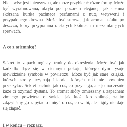
Nienawiść jest intensywna, ale może przybierać różne formy. Może
być wyrafinowana, ukryta pod pozorem elegancji, jak ciemna
skórzana kurtka pachnąca perfumami z nutą wetywerii i
przypalonego drewna. Może być surowa, jak aromat asfaltu po
deszczu, który przypomina o starych kłótniach i niezamkniętych
sprawach.
A co z tajemnicą?
Sekret to zapach mglisty, trudny do określenia. Może być jak
kadzidło tlące się w ciemnym pokoju, którego dym rysuje
niewidzialne symbole w powietrzu. Może być jak stare książki,
których strony trzymają historie, których nikt nie powinien
przeczytać. Sekret pachnie jak coś, co przyciąga, ale jednocześnie
każe ci trzymać dystans. To aromat skóry zmieszany z zapachem
zimnego powietrza o świcie, jak ktoś, kto zniknął, zanim
zdążyliśmy go zapytać o imię. To coś, co wabi, ale nigdy nie daje
się złapać.
I w końcu – rozpacz.