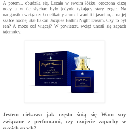
A potem... obudziła się. Leżała w swoim łóżku, otoczona ciszą
nocy a w tle słychac było jedynie tykający stary zegar. Na
nadgarstku wciąż czuła delikatny aromat wanilii i jaśminu, a na jej
szafce nocnej stał flakon Jacques Battini Night Dream. Czy to był
sen? A może coś więcej? W powietrzu wciąż unosił się zapach
tajemnicy.
Jestem ciekawa jak często śnią się Wam sny
związane z perfumami, czy czujecie zapachy w
swoich snach?