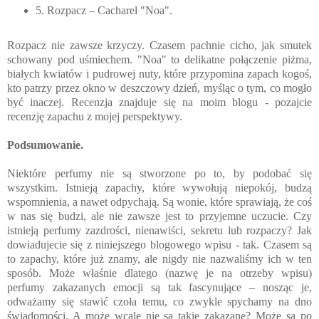
5. Rozpacz – Cacharel "Noa".
Rozpacz nie zawsze krzyczy. Czasem pachnie cicho, jak smutek
schowany pod uśmiechem. "Noa" to delikatne połączenie piżma,
białych kwiatów i pudrowej nuty, które przypomina zapach kogoś,
kto patrzy przez okno w deszczowy dzień, myśląc o tym, co mogło
być inaczej. Recenzja znajduje się na moim blogu - pozajcie
recenzję zapachu z mojej perspektywy.
Podsumowanie.
Niektóre perfumy nie są stworzone po to, by podobać się
wszystkim. Istnieją zapachy, które wywołują niepokój, budzą
wspomnienia, a nawet odpychają. Są wonie, które sprawiają, że coś
w nas się budzi, ale nie zawsze jest to przyjemne uczucie. Czy
istnieją perfumy zazdrości, nienawiści, sekretu lub rozpaczy? Jak
dowiadujecie się z niniejszego blogowego wpisu - tak. Czasem są
to zapachy, które już znamy, ale nigdy nie nazwaliśmy ich w ten
sposób. Może właśnie dlatego (nazwę je na otrzeby wpisu)
perfumy zakazanych emocji są tak fascynujące – nosząc je,
odważamy się stawić czoła temu, co zwykle spychamy na dno
świadomości. A może wcale nie są takie zakazane? Może są po