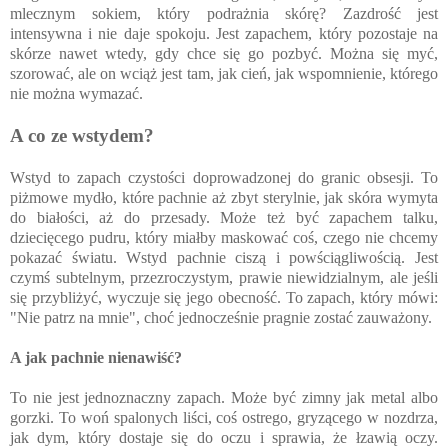
mlecznym sokiem, który podrażnia skórę? Zazdrość jest
intensywna i nie daje spokoju. Jest zapachem, który pozostaje na
skórze nawet wtedy, gdy chce się go pozbyć. Można się myć,
szorować, ale on wciąż jest tam, jak cień, jak wspomnienie, którego
nie można wymazać.
A co ze wstydem?
Wstyd to zapach czystości doprowadzonej do granic obsesji. To
piżmowe mydło, które pachnie aż zbyt sterylnie, jak skóra wymyta
do białości, aż do przesady. Może też być zapachem talku,
dziecięcego pudru, który miałby maskować coś, czego nie chcemy
pokazać światu. Wstyd pachnie ciszą i powściągliwością. Jest
czymś subtelnym, przezroczystym, prawie niewidzialnym, ale jeśli
się przybliżyć, wyczuje się jego obecność. To zapach, który mówi:
"Nie patrz na mnie", choć jednocześnie pragnie zostać zauważony.
A jak pachnie nienawiść?
To nie jest jednoznaczny zapach. Może być zimny jak metal albo
gorzki. To woń spalonych liści, coś ostrego, gryzącego w nozdrza,
jak dym, który dostaje się do oczu i sprawia, że łzawią oczy.