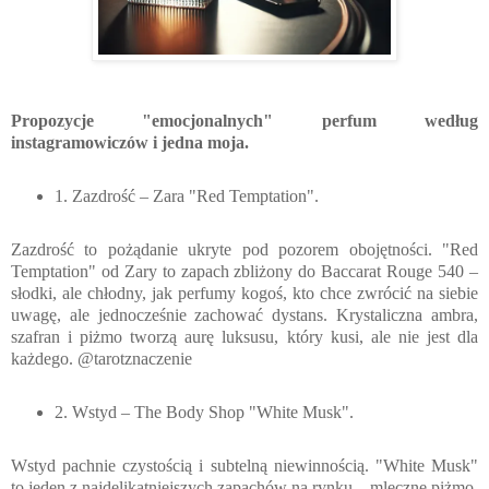
Propozycje "emocjonalnych" perfum według
instagramowiczów i jedna moja.
1. Zazdrość – Zara "Red Temptation".
Zazdrość to pożądanie ukryte pod pozorem obojętności. "Red
Temptation" od Zary to zapach zbliżony do Baccarat Rouge 540 –
słodki, ale chłodny, jak perfumy kogoś, kto chce zwrócić na siebie
uwagę, ale jednocześnie zachować dystans. Krystaliczna ambra,
szafran i piżmo tworzą aurę luksusu, który kusi, ale nie jest dla
każdego. @tarotznaczenie
2. Wstyd – The Body Shop "White Musk".
Wstyd pachnie czystością i subtelną niewinnością. "White Musk"
to jeden z najdelikatniejszych zapachów na rynku – mleczne piżmo,