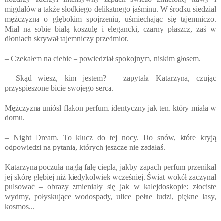
migdałów a także słodkiego delikatnego jaśminu. W środku siedział
mężczyzna o głębokim spojrzeniu, uśmiechając się tajemniczo.
Miał na sobie białą koszulę i elegancki, czarny płaszcz, zaś w
dłoniach skrywał tajemniczy przedmiot.
– Czekałem na ciebie – powiedział spokojnym, niskim głosem.
– Skąd wiesz, kim jestem? – zapytała Katarzyna, czując
przyspieszone bicie swojego serca.
Mężczyzna uniósł flakon perfum, identyczny jak ten, który miała w
domu.
– Night Dream. To klucz do tej nocy. Do snów, które kryją
odpowiedzi na pytania, których jeszcze nie zadałaś.
Katarzyna poczuła nagłą falę ciepła, jakby zapach perfum przenikał
jej skórę głębiej niż kiedykolwiek wcześniej. Świat wokół zaczynał
pulsować – obrazy zmieniały się jak w kalejdoskopie: złociste
wydmy, połyskujące wodospady, ulice pełne ludzi, piękne lasy,
kosmos...