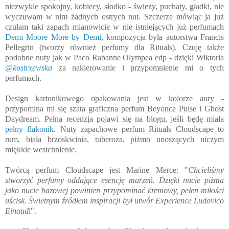
niezwykle spokojny, kobiecy, słodko - świeży, puchaty, gładki, nie
wyczuwam w nim żadnych ostrych nut. Szczerze mówiąc ja już
czułam taki zapach mianowicie w nie istniejących już perfumach
Demi Moore More by Demi
, kompozycja była autorstwa Francis
Pellegrin (tworzy również perfumy dla Rituals). Czuję także
podobne nuty jak w Paco Rabanne Olympea edp - dzięki Wiktoria
@kostrxewska
za nakierowanie i przypomnienie mi o tych
perfumach.
Design kartonikowego opakowania jest w kolorze aury -
przypomina mi się szata graficzna perfum Beyonce Pulse i Ghost
Daydream. Pełna recenzja pojawi się na blogu, jeśli będę miała
pełny flakonik
. Nuty zapachowe perfum Rituals Cloudscape to
rum, biała brzoskwinia, tuberoza, piżmo unoszących niczym
miękkie westchnienie.
Twórcą perfum Cloudscape jest Marine Merce: "
Chcieliśmy
stworzyć perfumy oddające esencję marzeń. Dzięki nucie piżma
jako nucie bazowej powinien przypominać kremowy, pełen miłości
uścisk. Świetnym źródłem inspiracji był utwór Experience Ludovico
Einaud
i".