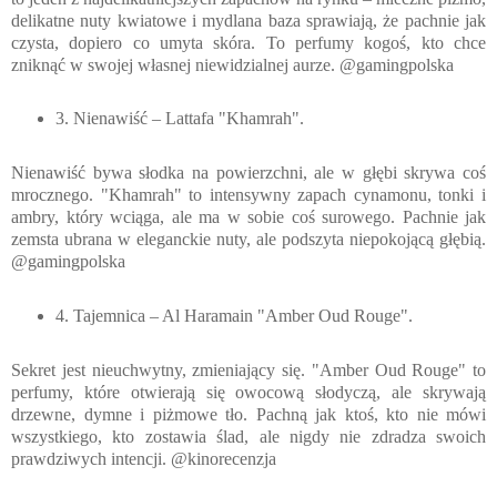
delikatne nuty kwiatowe i mydlana baza sprawiają, że pachnie jak
czysta, dopiero co umyta skóra. To perfumy kogoś, kto chce
zniknąć w swojej własnej niewidzialnej aurze. @gamingpolska
3. Nienawiść – Lattafa "Khamrah".
Nienawiść bywa słodka na powierzchni, ale w głębi skrywa coś
mrocznego. "Khamrah" to intensywny zapach cynamonu, tonki i
ambry, który wciąga, ale ma w sobie coś surowego. Pachnie jak
zemsta ubrana w eleganckie nuty, ale podszyta niepokojącą głębią.
@gamingpolska
4. Tajemnica – Al Haramain "Amber Oud Rouge".
Sekret jest nieuchwytny, zmieniający się. "Amber Oud Rouge" to
perfumy, które otwierają się owocową słodyczą, ale skrywają
drzewne, dymne i piżmowe tło. Pachną jak ktoś, kto nie mówi
wszystkiego, kto zostawia ślad, ale nigdy nie zdradza swoich
prawdziwych intencji. @kinorecenzja