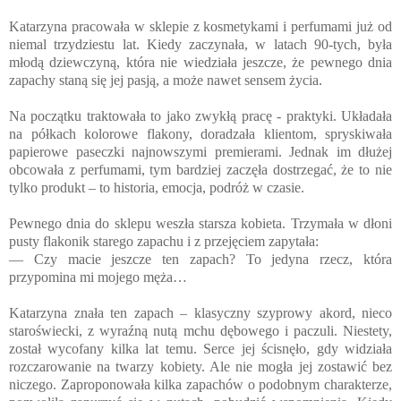
Katarzyna pracowała w sklepie z kosmetykami i perfumami już od
niemal trzydziestu lat. Kiedy zaczynała, w latach 90-tych, była
młodą dziewczyną, która nie wiedziała jeszcze, że pewnego dnia
zapachy staną się jej pasją, a może nawet sensem życia.
Na początku traktowała to jako zwykłą pracę - praktyki. Układała
na półkach kolorowe flakony, doradzała klientom, spryskiwała
papierowe paseczki najnowszymi premierami. Jednak im dłużej
obcowała z perfumami, tym bardziej zaczęła dostrzegać, że to nie
tylko produkt – to historia, emocja, podróż w czasie.
Pewnego dnia do sklepu weszła starsza kobieta. Trzymała w dłoni
pusty flakonik starego zapachu i z przejęciem zapytała:
— Czy macie jeszcze ten zapach? To jedyna rzecz, która
przypomina mi mojego męża…
Katarzyna znała ten zapach – klasyczny szyprowy akord, nieco
staroświecki, z wyraźną nutą mchu dębowego i paczuli. Niestety,
został wycofany kilka lat temu. Serce jej ścisnęło, gdy widziała
rozczarowanie na twarzy kobiety. Ale nie mogła jej zostawić bez
niczego. Zaproponowała kilka zapachów o podobnym charakterze,