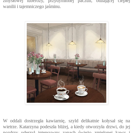
zmysłowej tuberozy, przydymionej paczuli, otulającej ciepłej
wanilii i tajemniczego jaśminu.
W oddali dostrzegła kawiarnię, szyld delikatnie kołysał się na
wietrze. Katarzyna podeszła bliżej, a kiedy otworzyła drzwi, do jej
nozdrzy uderzył intensywny zapach świeżo zmielonej kawy i