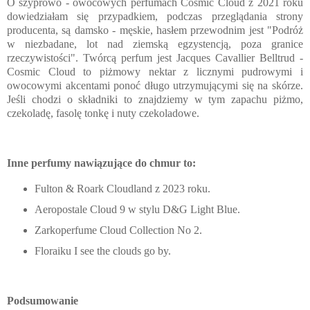
O szyprowo - owocowych perfumach Cosmic Cloud z 2021 roku
dowiedziałam się przypadkiem, podczas przeglądania strony
producenta, są damsko - męskie, hasłem przewodnim jest "Podróż
w niezbadane, lot nad ziemską egzystencją, poza granice
rzeczywistości". Twórcą perfum jest Jacques Cavallier Belltrud -
Cosmic Cloud to piżmowy nektar z licznymi pudrowymi i
owocowymi akcentami ponoć długo utrzymującymi się na skórze.
Jeśli chodzi o składniki to znajdziemy w tym zapachu piżmo,
czekoladę, fasolę tonkę i nuty czekoladowe.
Inne perfumy nawiązujące do chmur to:
Fulton & Roark Cloudland z 2023 roku.
Aeropostale Cloud 9 w stylu D&G Light Blue.
Zarkoperfume Cloud Collection No 2.
Floraiku I see the clouds go by.
Podsumowanie