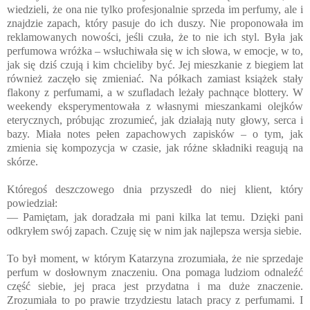
wiedzieli, że ona nie tylko profesjonalnie sprzeda im perfumy, ale i
znajdzie zapach, który pasuje do ich duszy. Nie proponowała im
reklamowanych nowości, jeśli czuła, że to nie ich styl. Była jak
perfumowa wróżka – wsłuchiwała się w ich słowa, w emocje, w to,
jak się dziś czują i kim chcieliby być. Jej mieszkanie z biegiem lat
również zaczęło się zmieniać. Na półkach zamiast książek stały
flakony z perfumami, a w szufladach leżały pachnące blottery. W
weekendy eksperymentowała z własnymi mieszankami olejków
eterycznych, próbując zrozumieć, jak działają nuty głowy, serca i
bazy. Miała notes pełen zapachowych zapisków – o tym, jak
zmienia się kompozycja w czasie, jak różne składniki reagują na
skórze.
Któregoś deszczowego dnia przyszedł do niej klient, który
powiedział:
— Pamiętam, jak doradzała mi pani kilka lat temu. Dzięki pani
odkryłem swój zapach. Czuję się w nim jak najlepsza wersja siebie.
To był moment, w którym Katarzyna zrozumiała, że nie sprzedaje
perfum w dosłownym znaczeniu. Ona pomaga ludziom odnaleźć
część siebie, jej praca jest przydatna i ma duże znaczenie.
Zrozumiała to po prawie trzydziestu latach pracy z perfumami. I