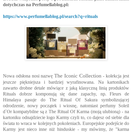
dotychczas na Perfumellablog.pl:
https://www.perfumellablog.pl/search?q=rituals
The Iconic Collection
Nowa odsłona nosi nazwę
- kolekcja jest
jeszcze piękniejsza i bardziej wyrafinowana. Na kartonikach
zawarto drobne detale mówiące z jaką klasyczną linią produktów
Rituals dobrze komponują się dane zapachy, np. Fleurs de
Himalaya pasuje do The Ritual Of Sakura symbolizującej
odrodzenie, nowy początek i wiosnę, natomiast perfumy Soleil
d`Or kompatybilne są z The Ritual Of Karma (moją ulubioną) - na
kartoniku odnajdziecie logo Karmy czyli to, co dajesz od siebie dla
świata to wraca w kolejnych pokoleniach. Europejskie podejście do
Karmy jest nieco inne niż hinduskie - my mówimy, że "karma