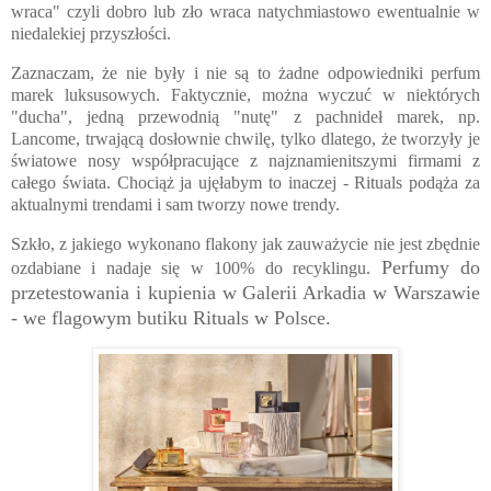
wraca" czyli dobro lub zło wraca natychmiastowo ewentualnie w
niedalekiej przyszłości.
Zaznaczam, że nie były i nie są to żadne odpowiedniki perfum
marek luksusowych. Faktycznie, można wyczuć w niektórych
"ducha", jedną przewodnią "nutę" z pachnideł marek, np.
Lancome, trwającą dosłownie chwilę, tylko dlatego, że tworzyły je
światowe nosy współpracujące z najznamienitszymi firmami z
całego świata. Chociąż ja ujęłabym to inaczej - Rituals podąża za
aktualnymi trendami i sam tworzy nowe trendy.
Szkło, z jakiego wykonano flakony jak zauważycie nie jest zbędnie
Perfumy do
ozdabiane i nadaje się w 100% do recyklingu.
przetestowania i kupienia w Galerii Arkadia w Warszawie
- we flagowym butiku Rituals w Polsce.