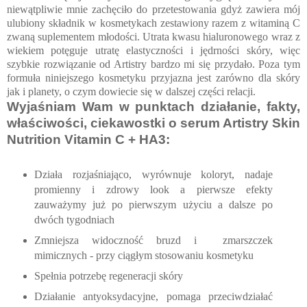
niewątpliwie mnie zachęciło do przetestowania gdyż zawiera mój
ulubiony składnik w kosmetykach zestawiony razem z witaminą C
zwaną suplementem młodości. Utrata kwasu hialuronowego wraz z
wiekiem potęguje utratę elastyczności i jędrności skóry, więc
szybkie rozwiązanie od Artistry bardzo mi się przydało. Poza tym
formuła niniejszego kosmetyku przyjazna jest zarówno dla skóry
jak i planety, o czym dowiecie się w dalszej części relacji.
Wyjaśniam Wam w punktach działanie, fakty,
właściwości, ciekawostki o serum Artistry Skin
Nutrition Vitamin C + HA3:
Działa rozjaśniająco, wyrównuje koloryt, nadaje
promienny i zdrowy look a pierwsze efekty
zauważymy już po pierwszym użyciu a dalsze po
dwóch tygodniach
Zmniejsza widoczność bruzd i zmarszczek
mimicznych - przy ciągłym stosowaniu kosmetyku
Spełnia potrzebę regeneracji skóry
Działanie antyoksydacyjne, pomaga przeciwdziałać