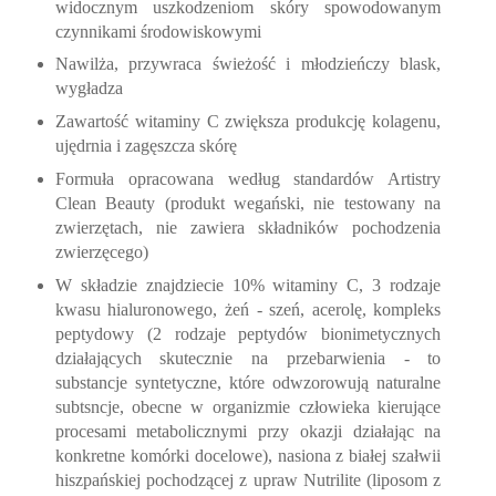
widocznym uszkodzeniom skóry spowodowanym
czynnikami środowiskowymi
Nawilża, przywraca świeżość i młodzieńczy blask,
wygładza
Zawartość witaminy C zwiększa produkcję kolagenu,
ujędrnia i zagęszcza skórę
Formuła opracowana według standardów Artistry
Clean Beauty (produkt wegański, nie testowany na
zwierzętach, nie zawiera składników pochodzenia
zwierzęcego)
W składzie znajdziecie 10% witaminy C, 3 rodzaje
kwasu hialuronowego, żeń - szeń, acerolę, kompleks
peptydowy (2 rodzaje peptydów bionimetycznych
działających skutecznie na przebarwienia - to
substancje syntetyczne, które odwzorowują naturalne
subtsncje, obecne w organizmie człowieka kierujące
procesami metabolicznymi przy okazji działając na
konkretne komórki docelowe), nasiona z białej szałwii
hiszpańskiej pochodzącej z upraw Nutrilite (liposom z