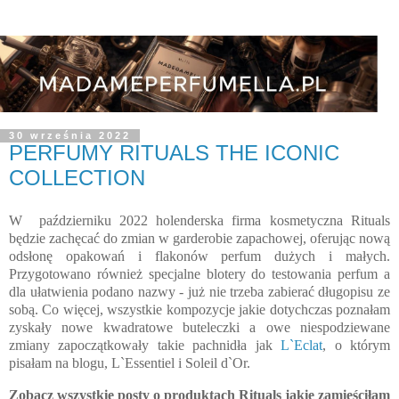
30 września 2022
PERFUMY RITUALS THE ICONIC
COLLECTION
W październiku 2022 holenderska firma kosmetyczna Rituals
będzie zachęcać do zmian w garderobie zapachowej, oferując nową
odsłonę opakowań i flakonów perfum dużych i małych.
Przygotowano również specjalne blotery do testowania perfum a
dla ułatwienia podano nazwy - już nie trzeba zabierać długopisu ze
sobą. Co więcej, wszystkie kompozycje jakie dotychczas poznałam
zyskały nowe kwadratowe buteleczki a owe niespodziewane
zmiany zapoczątkowały takie pachnidła jak
L`Eclat
, o którym
pisałam na blogu, L`Essentiel i Soleil d`Or.
Zobacz wszystkie posty o produktach Rituals jakie zamieściłam