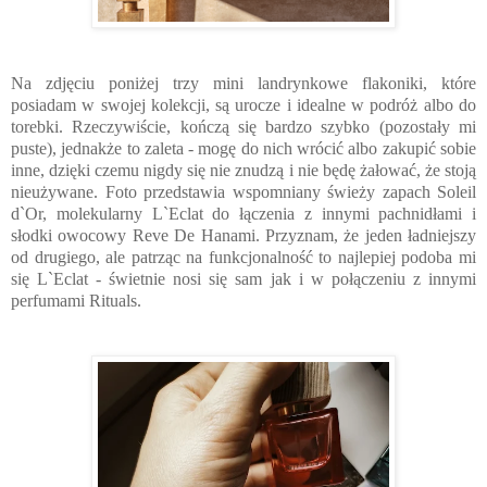
Na zdjęciu poniżej trzy mini landrynkowe flakoniki, które
posiadam w swojej kolekcji, są urocze i idealne w podróż albo do
torebki.
Rzeczywiście, kończą się bardzo szybko (pozostały mi
puste), jednakże to zaleta - mogę do nich wrócić albo zakupić sobie
inne, dzięki czemu nigdy się nie znudzą i nie będę żałować, że stoją
nieużywane. Foto przedstawia w
spomniany świeży zapach Soleil
d`Or, molekularny L`Eclat do łączenia z innymi pachnidłami i
słodki owocowy Reve De Hanami. Przyznam, że jeden ładniejszy
od drugiego, ale patrząc na funkcjonalność to najlepiej podoba mi
się L`Eclat - świetnie nosi się sam jak i w połączeniu z innymi
perfumami Rituals.