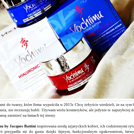
mi do twarzy, które firma wypuściła w 2015r. Chcę żebyście wiedzieli, że na tym
nia, nie recenzuję bubli. Używam wielu kosmetyków, ale jedynie te najszybciej dz
nsę zaistnieć na łamach tej strony.
u by Jacques Battini
inspirowana urodą azjatyckich kobiet, ich codziennymi rytu
ież przypadła mi do gustu dzięki fajnym, funkcjonalnym opakowaniom, łatwy