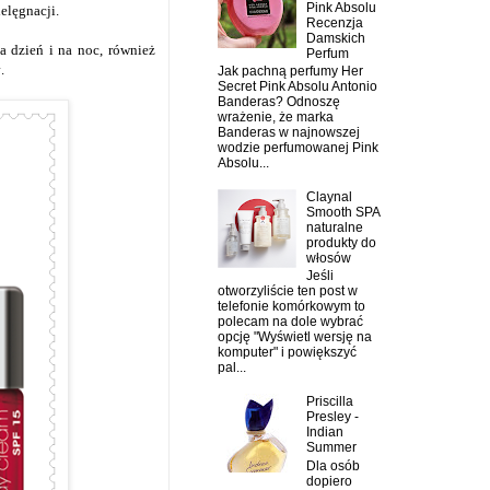
Pink Absolu
elęgnacji.
Recenzja
Damskich
a dzień i na noc, również
Perfum
v
.
Jak pachną perfumy Her
Secret Pink Absolu Antonio
Banderas? Odnoszę
wrażenie, że marka
Banderas w najnowszej
wodzie perfumowanej Pink
Absolu...
Claynal
Smooth SPA
naturalne
produkty do
włosów
Jeśli
otworzyliście ten post w
telefonie komórkowym to
polecam na dole wybrać
opcję "Wyświetl wersję na
komputer" i powiększyć
pal...
Priscilla
Presley -
Indian
Summer
Dla osób
dopiero