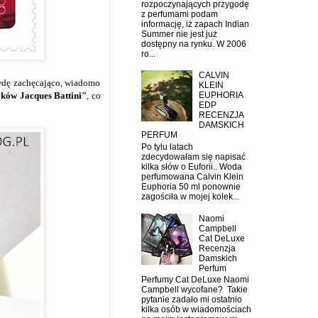
rozpoczynających przygodę
z perfumami podam
informację, iż zapach Indian
Summer nie jest już
dostępny na rynku. W 2006
ro...
CALVIN
wdę zachęcająco, wiadomo
KLEIN
EUPHORIA
yków Jacques Battini"
, co
EDP
RECENZJA
DAMSKICH
PERFUM
Po tylu latach
zdecydowałam się napisać
kilka słów o Euforii.. Woda
perfumowana Calvin Klein
Euphoria 50 ml ponownie
zagościła w mojej kolek...
Naomi
Campbell
Cat DeLuxe
Recenzja
Damskich
Perfum
Perfumy Cat DeLuxe Naomi
Campbell wycofane? Takie
pytanie zadało mi ostatnio
kilka osób w wiadomościach