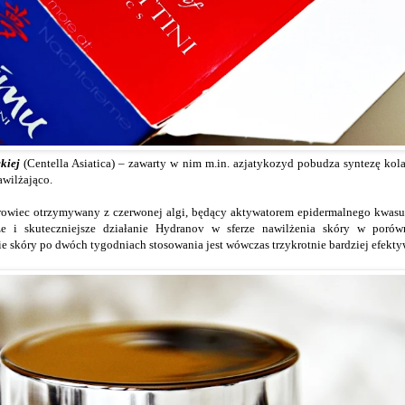
kiej
(Centella Asiatica) – zawarty w nim m.in. azjatykozyd pobudza syntezę kolag
wilżająco.
rowiec otrzymywany z czerwonej algi, będący aktywatorem epidermalnego kwasu 
e i skuteczniejsze działanie Hydranov w sferze nawilżenia skóry w por
e skóry po dwóch tygodniach stosowania jest wówczas trzykrotnie bardziej efekty