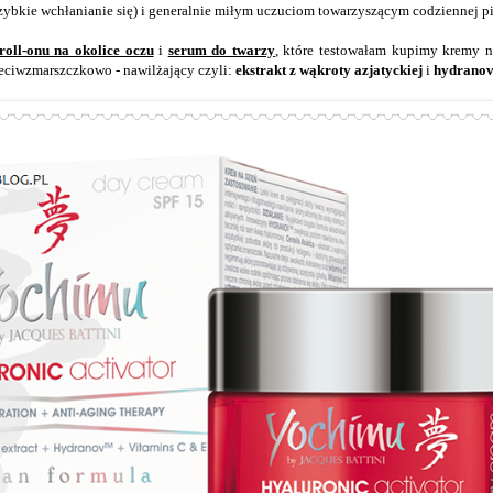
zybkie wchłanianie się) i generalnie miłym uczuciom towarzyszącym codziennej pi
roll-onu na okolice oczu
i
serum do twarzy
, które testowałam kupimy kremy n
eciwzmarszczkowo - nawilżający czyli:
ekstrakt z wąkroty azjatyckiej
i
hydrano