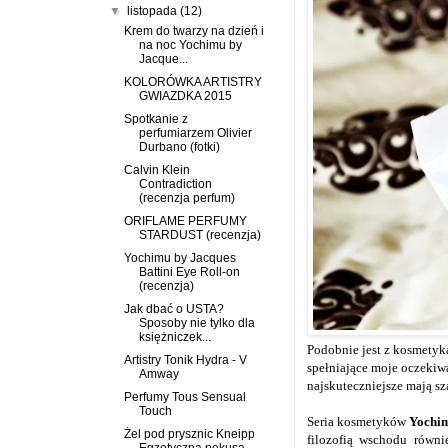
▼
listopada
(12)
Krem do twarzy na dzień i
na noc Yochimu by
Jacque...
KOLORÓWKA ARTISTRY
GWIAZDKA 2015
Spotkanie z
perfumiarzem Olivier
Durbano (fotki)
Calvin Klein
Contradiction
(recenzja perfum)
ORIFLAME PERFUMY
STARDUST (recenzja)
Yochimu by Jacques
Battini Eye Roll-on
(recenzja)
Jak dbać o USTA?
Sposoby nie tylko dla
księżniczek...
Podobnie jest z kosmetyka
Artistry Tonik Hydra - V
spełniające moje oczekiwa
Amway
najskuteczniejsze mają sza
Perfumy Tous Sensual
Touch
Seria kosmetyków
Yochim
Żel pod prysznic Kneipp
filozofią wschodu równ
Egzotyczna pokusa