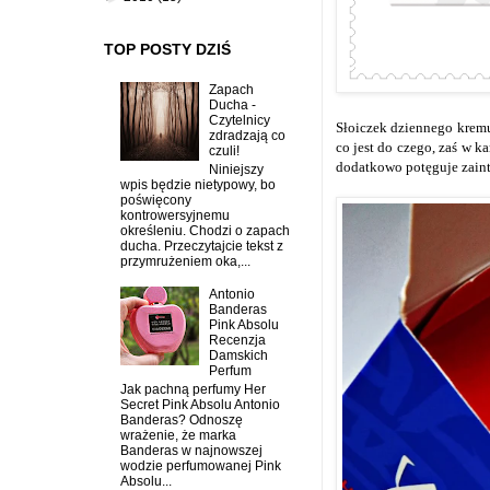
TOP POSTY DZIŚ
Zapach
Ducha -
Czytelnicy
Słoiczek dziennego krem
zdradzają co
co jest do czego, zaś w k
czuli!
dodatkowo potęguje zainte
Niniejszy
wpis będzie nietypowy, bo
poświęcony
kontrowersyjnemu
określeniu. Chodzi o zapach
ducha. Przeczytajcie tekst z
przymrużeniem oka,...
Antonio
Banderas
Pink Absolu
Recenzja
Damskich
Perfum
Jak pachną perfumy Her
Secret Pink Absolu Antonio
Banderas? Odnoszę
wrażenie, że marka
Banderas w najnowszej
wodzie perfumowanej Pink
Absolu...