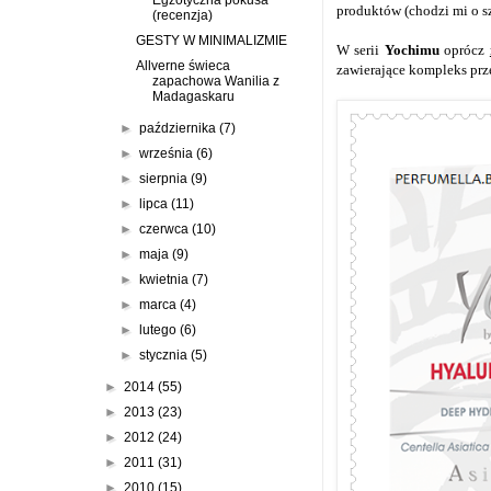
produktów (chodzi mi o s
(recenzja)
GESTY W MINIMALIZMIE
W serii
Yochimu
oprócz
Allverne świeca
zawierające kompleks prz
zapachowa Wanilia z
Madagaskaru
►
października
(7)
►
września
(6)
►
sierpnia
(9)
►
lipca
(11)
►
czerwca
(10)
►
maja
(9)
►
kwietnia
(7)
►
marca
(4)
►
lutego
(6)
►
stycznia
(5)
►
2014
(55)
►
2013
(23)
►
2012
(24)
►
2011
(31)
►
2010
(15)