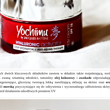
ch dwóch kluczowych składników zawiera w składzie także rozjaśniającą, rozśw
E
zwaną witaminą młodości, naturalny
olej kokosowy
i
awokado
odpowiadając
egenerujące, glicerynę tworzącą lekką nawilżającą okluzję na skórze oraz
or
sól
morską
przyczyniające się do odżywienia i wyczuwalnego odświeżenia skór
rzed działaniem szkodliwych promieni UV.