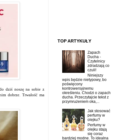
TOP ARTYKUŁY
Zapach
Ducha -
Czytelnicy
zdradzają co
czuli!
Niniejszy
wpis będzie nietypowy, bo
poświęcony
kontrowersyjnemu
 do dziś noszę na sobie z
określeniu. Chodzi o zapach
 nim dobrze. Trwałość ma
ducha. Przeczytajcie tekst z
przymrużeniem oka,...
Jak stosować
perfumy w
olejku?
Perfumy w
olejku stają
się coraz
bardziej modne. To idealna