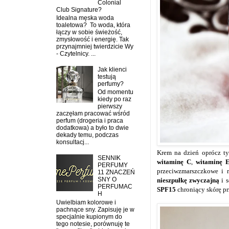
Colonial
Club Signature?
Idealna męska woda
toaletowa? To woda, która
łączy w sobie świeżość,
zmysłowość i energię. Tak
przynajmniej twierdzicie Wy
- Czytelnicy. ...
Jak klienci
testują
perfumy?
Od momentu
kiedy po raz
pierwszy
zaczęłam pracować wśród
perfum (drogeria i praca
dodatkowa) a było to dwie
dekady temu, podczas
konsultacj...
Krem na dzień oprócz ty
SENNIK
witaminę C
,
witaminę 
PERFUMY
przeciwzmarszczkowe i r
11 ZNACZEŃ
SNY O
nieszpułkę zwyczajną
i 
PERFUMAC
SPF15
chroniący skórę p
H
Uwielbiam kolorowe i
pachnące sny. Zapisuję je w
specjalnie kupionym do
tego notesie, porównuję te