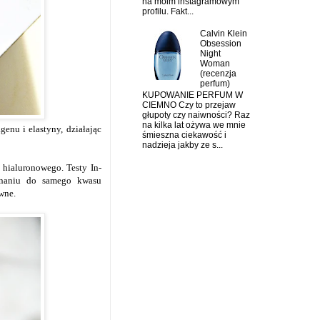
na moim instagramowym
profilu. Fakt...
Calvin Klein
Obsession
Night
Woman
(recenzja
perfum)
KUPOWANIE PERFUM W
CIEMNO Czy to przejaw
głupoty czy naiwności? Raz
na kilka lat ożywa we mnie
enu i elastyny, działając
śmieszna ciekawość i
nadzieja jakby ze s...
hialuronowego. Testy In-
ównaniu do samego kwasu
wne.