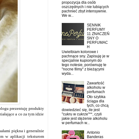
propozycja dla osób
oszczędnych i nie lubiących
pachnieć zbyt intensywnie.
We w...
SENNIK
PERFUMY
11 ZNACZEŃ
SNY O
PERFUMAC
H
Uwielbiam kolorowe i
pachnące sny. Zapisuję je w
specjalnie kupionym do
tego notesie, porównuję te
"nocne filmy" z bieżącymi
wyda...
Zawartość
alkoholu w
perfumach
Oto szybka
ściąga dla
tych, co chcą
 blogu prezentuję produkty
dowiedzieć się, ile jest
iałające a co za tym idzie
"cukru w cukrze"**, czyli
jakie jest stężenie alkoholu
w perfumach w...
ałami piękna i generalnie
Antonio
m w aplikacji teksturom
Banderas