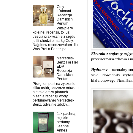
Coty
L`aimant
Recenzja
Damskich
Perfum
Witajcie w
kolejnej recenzji, to już
trzecia praktycznie z rzędu,
jeśli chodzi o markę Coty.
Najpierw recenzowałam dla
Was Pret a Porter, po...
Ekstrakt z wąkroty azjtyc
Mercedes-
przeciwzmarszczkowo i na
Benz For Her
EDP
Hydranov
– naturalny su
Recenzja
Damskich
vivo udowodniły szybsz
Perfum
hialuronowego. Nawilżeni
Piszę ten post na życzenie
kilku osób, szczerze mówiąc
nie miałam w planach
pisania recenzji wody
perfumowanej Mercedes-
Benz, gdyż nie zdoby...
Jak pachną
męskie
perfumy
Jeanne
Arthes