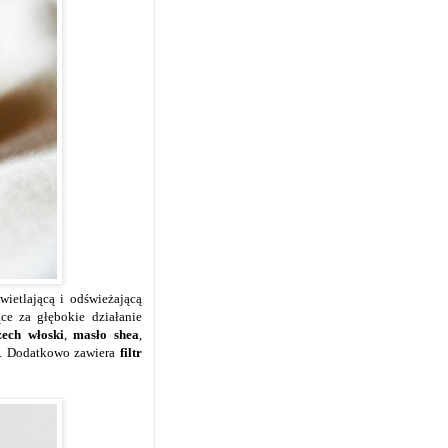
ietlającą i odświeżającą
e za głębokie działanie
zech włoski
,
masło shea
,
y. Dodatkowo zawiera
filtr