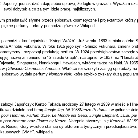
 Japonię, jednak dziś zdaję sobie sprawę, że legło w gruzach. Wyrażam szc
cili swój dobytek a co za tym idzie pracę, najbliższych.
ym przedstawić słynne przedsiębiorstwa kosmetyczne i projektantów, którzy
piękne perfumy. Teksty pochodzą głównie z Wikipedii.
pochodzi z konfucjańskiej "Księgi Wróżb". Już w roku
1893
istniała apteka S
ceuta Arinobu Fukuhara. W roku
1915
jego syn - Shinzo Fukuhara, zmienił prof
smetyczny i rozpoczął produkcję perfum. W
1924
przedsiębiorstwo zaczęło
ej jej nazwę zmieniono na "Shiseido Graph", następnie, w
1937
, na "Hanatsu
Tajwanie, Singapurze, Hongkongu i Hawajach, wktórce także na Haiti. W
1965
azwą
Shiseido Cosmetics America
. Wkrótce rozszerzyła zasięg sprzedaży na E
iębiorstwo wydało
perfumy
Nombre Noir
, które szybko zyskały dużą popularn
 założył Japończyk
Kenzo Takada
urodzony 27 lutego w
1939
w mieście Himej
tkowo działało pod
firmą
Jungle Jap
. W
1988
Kenzo Perfums
i współuczestnic
 pour Homme
,
Parfum d'Été
,
Le Monde est Beau
,
Jungle Elephant
,
L'Eau par
zo pour Homme
oraz
Flower by Kenzo
. Natępnie stworzył linię
Kenzoki
. W
19
les Rosier, który wkrótce stał się dyrektorem artystycznym przedsiębiorstwa
 luksusowych
LVMH"
. wikipedia