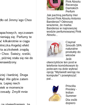
Pink Absolu
Recenzja
Damskich
Perfum
Jak pachną perfumy Her
Secret Pink Absolu Antonio
nidło od Jimmy`ego Choo
Banderas? Odnoszę
wrażenie, że marka
Banderas w najnowszej
wodzie perfumowanej Pink
 zapachowych, wyczuwam
Absolu...
ieniają się. Perfumy te
ć kilkakrotnie w ciągu
Claynal
elniczka
Angela
) efekt
Smooth SPA
naturalne
ria aczkolwiek znajdą
produkty do
y Choo. Świeży, rześki,
włosów
później stała się nie do
Jeśli
nienawidzony.
otworzyliście ten post w
telefonie komórkowym to
polecam na dole wybrać
opcję "Wyświetl wersję na
iej i bardziej. Druga
komputer" i powiększyć
pal...
błąd. Ale gdzie zatem
. Lepiej niech
Priscilla
olwiek w momencie
Presley -
rzesady. Zmylił mnie
Indian
Summer
Dla osób
dopiero
 ze stwierdzeniem, że