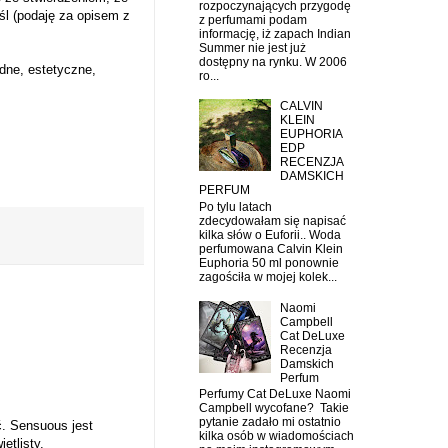
rozpoczynających przygodę
śl (podaję za opisem z
z perfumami podam
informację, iż zapach Indian
Summer nie jest już
dostępny na rynku. W 2006
adne, estetyczne,
ro...
CALVIN
KLEIN
EUPHORIA
EDP
RECENZJA
DAMSKICH
PERFUM
Po tylu latach
zdecydowałam się napisać
kilka słów o Euforii.. Woda
perfumowana Calvin Klein
Euphoria 50 ml ponownie
zagościła w mojej kolek...
Naomi
Campbell
Cat DeLuxe
Recenzja
Damskich
Perfum
Perfumy Cat DeLuxe Naomi
Campbell wycofane? Takie
pytanie zadało mi ostatnio
ć. Sensuous jest
kilka osób w wiadomościach
etlisty.