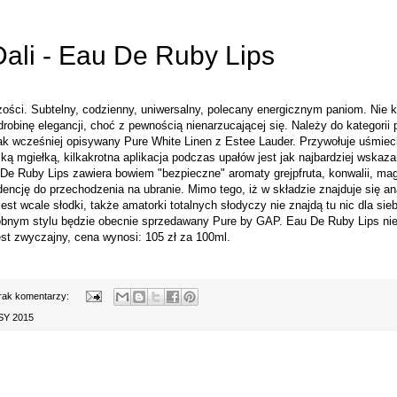
ali - Eau De Ruby Lips
ości. Subtelny, codzienny, uniwersalny, polecany energicznym paniom. Nie k
drobinę elegancji, choć z pewnością nienarzucającej się. Należy do kategorii
 wcześniej opisywany Pure White Linen z Estee Lauder. Przywołuje uśmiech 
eśką mgiełką, kilkakrotna aplikacja podczas upałów jest jak najbardziej wska
 Ruby Lips zawiera bowiem "bezpieczne" aromaty grejpfruta, konwalii, magn
dencję do przechodzenia na ubranie. Mimo tego, iż w składzie znajduje się 
est wcale słodki, także amatorki totalnych słodyczy nie znajdą tu nic dla sie
nym stylu będzie obecnie sprzedawany Pure by GAP. Eau De Ruby Lips nie 
est zwyczajny, cena wynosi: 105 zł za 100ml.
rak komentarzy:
Y 2015