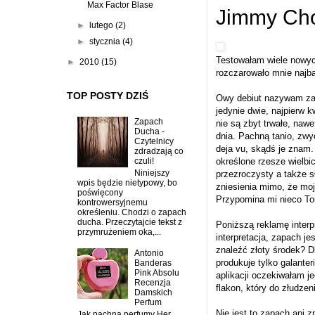
Max Factor Blase
Jimmy Ch
►
lutego
(2)
►
stycznia
(4)
Testowałam wiele nowych
►
2010
(15)
rozczarowało mnie najbar
TOP POSTY DZIŚ
Owy debiut nazywam za
jedynie dwie, najpierw 
Zapach
nie są zbyt trwałe, nawe
Ducha -
dnia. Pachną tanio, zwyc
Czytelnicy
deja vu, skądś je znam.
zdradzają co
określone rzesze wielbi
czuli!
Niniejszy
przezroczysty a także s
wpis będzie nietypowy, bo
zniesienia mimo, że moj
poświęcony
Przypomina mi nieco To
kontrowersyjnemu
określeniu. Chodzi o zapach
ducha. Przeczytajcie tekst z
Poniższą reklamę interpr
przymrużeniem oka,...
interpretacja, zapach je
znaleźć złoty środek? 
Antonio
produkuje tylko galante
Banderas
Pink Absolu
aplikacji oczekiwałam je
Recenzja
flakon, który do złudze
Damskich
Perfum
Nie jest to zapach ani 
Jak pachną perfumy Her