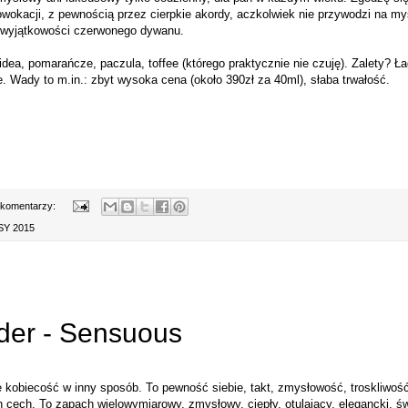
owokacji, z pewnością przez cierpkie akordy, aczkolwiek nie przywodzi na my
i wyjątkowości czerwonego dywanu.
idea, pomarańcze, paczula, toffee (którego praktycznie nie czuję). Zalety? Ł
Wady to m.in.: zbyt wysoka cena (około 390zł za 40ml), słaba trwałość.
 komentarzy:
Y 2015
der - Sensuous
e kobiecość w inny sposób. To pewność siebie, takt, zmysłowość, troskliwoś
 cech. To zapach wielowymiarowy, zmysłowy, ciepły, otulający, elegancki, świ