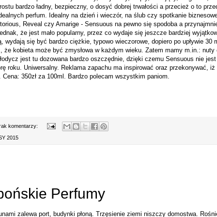
ostu bardzo ładny, bezpieczny, o dosyć dobrej trwałości a przecież o to prz
ealnych perfum. Idealny na dzień i wieczór, na ślub czy spotkanie biznesowe
orious, Reveal czy Amarige - Sensuous na pewno się spodoba a przynajmniej
ednak, że jest mało popularny, przez co wydaje się jeszcze bardziej wyjątko
ą, wydają się być bardzo ciężkie, typowo wieczorowe, dopiero po upływie 30 
c, że kobieta może być zmysłowa w każdym wieku. Zatem mamy m.in.: nuty 
Słodycz jest tu dozowana bardzo oszczędnie, dzięki czemu Sensuous nie jest
rę roku. Uniwersalny. Reklama zapachu ma inspirować oraz przekonywać, iż
. Cena: 350zł za 100ml. Bardzo polecam wszystkim paniom.
rak komentarzy:
Y 2015
pońskie Perfumy
unami zalewa port, budynki płoną. Trzęsienie ziemi niszczy domostwa. Rośnie