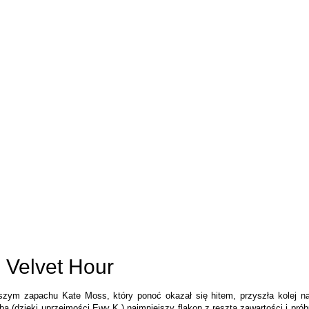
 Velvet Hour
szym zapachu Kate Moss, który ponoć okazał się hitem, przyszła kolej na
ą (dzięki uprzejmości Ewy K.) najmniejszy flakon z resztą zawartości i prób