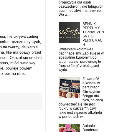
propozycja dla osób
oszczędnych i nie lubiących
pachnieć zbyt intensywnie.
We w...
SENNIK
PERFUMY
11 ZNACZEŃ
SNY O
usi, nie ukrywa żadnej
PERFUMAC
 perfum przezroczystych,
H
na twarzy, delikatnie
Uwielbiam kolorowe i
zana. Nie ma obawy przed
pachnące sny. Zapisuję je w
olii. Okazał się średnio
specjalnie kupionym do
tego notesie, porównuję te
ananas, miód owocowy
"nocne filmy" z bieżącymi
bie, powieje bowiem
wyda...
zrobił na mnie
Zawartość
alkoholu w
perfumach
Oto szybka
ściąga dla
tych, co chcą
dowiedzieć się, ile jest
"cukru w cukrze"**, czyli
jakie jest stężenie alkoholu
w perfumach w...
Antonio
Banderas