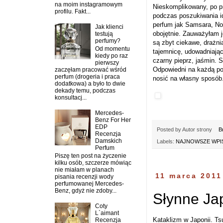
na moim instagramowym
Nieskomplikowany, po pr
profilu. Fakt...
podczas poszukiwania id
perfum jak Samsara, Not
Jak klienci
obojętnie. Zauważyłam j
testują
perfumy?
są zbyt ciekawe, drażni
Od momentu
tajemnicę, udowadniają
kiedy po raz
czarny pieprz, jaśmin. 
pierwszy
Odpowiedni na każdą po
zaczęłam pracować wśród
perfum (drogeria i praca
nosić na własny sposób
dodatkowa) a było to dwie
dekady temu, podczas
konsultacj...
Mercedes-
Benz For Her
EDP
Posted by
Autor strony
B
Recenzja
Damskich
Labels:
NAJNOWSZE WPIS
Perfum
Piszę ten post na życzenie
kilku osób, szczerze mówiąc
nie miałam w planach
11 marca 2011
pisania recenzji wody
perfumowanej Mercedes-
Benz, gdyż nie zdoby...
Słynne Ja
Coty
L`aimant
Kataklizm w Japonii. Ts
Recenzja