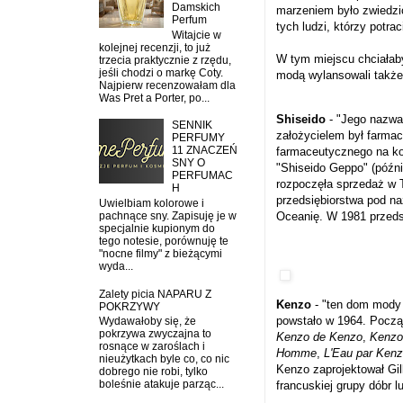
Damskich
marzeniem było zwiedzić
Perfum
tych ludzi, którzy potra
Witajcie w
kolejnej recenzji, to już
W tym miejscu chciałab
trzecia praktycznie z rzędu,
jeśli chodzi o markę Coty.
modą wylansowali także 
Najpierw recenzowałam dla
Was Pret a Porter, po...
Shiseido
-
"Jego nazwa 
SENNIK
założycielem był farma
PERFUMY
11 ZNACZEŃ
farmaceutycznego na ko
SNY O
"Shiseido Geppo" (późni
PERFUMAC
rozpoczęła sprzedaż w 
H
przedsiębiorstwa pod n
Uwielbiam kolorowe i
pachnące sny. Zapisuję je w
Oceanię. W
1981
przeds
specjalnie kupionym do
tego notesie, porównuję te
"nocne filmy" z bieżącymi
wyda...
Zalety picia NAPARU Z
Kenzo
- "ten dom mody
POKRZYWY
powstało w
1964
. Począ
Wydawałoby się, że
pokrzywa zwyczajna to
Kenzo de Kenzo
,
Kenzo
rosnące w zaroślach i
Homme
,
L'Eau par Ken
nieużytkach byle co, co nic
Kenzo zaprojektował Gil
dobrego nie robi, tylko
boleśnie atakuje parząc...
francuskiej grupy dóbr