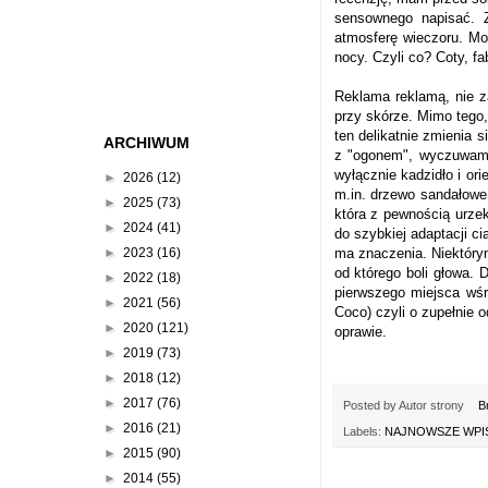
sensownego napisać. 
atmosferę wieczoru. Mod
nocy. Czyli co? Coty, f
Reklama reklamą, nie z
przy skórze. Mimo tego,
ten delikatnie zmienia 
ARCHIWUM
z "ogonem", wyczuwam w
wyłącznie kadzidło i or
►
2026
(12)
m.in. drzewo sandałowe,
►
2025
(73)
która z pewnością urzek
►
2024
(41)
do szybkiej adaptacji ci
►
2023
(16)
ma znaczenia. Niektórym
od którego boli głowa. 
►
2022
(18)
pierwszego miejsca wśr
►
2021
(56)
Coco) czyli o zupełnie 
►
2020
(121)
oprawie.
►
2019
(73)
►
2018
(12)
►
2017
(76)
Posted by
Autor strony
B
►
2016
(21)
Labels:
NAJNOWSZE WPIS
►
2015
(90)
►
2014
(55)