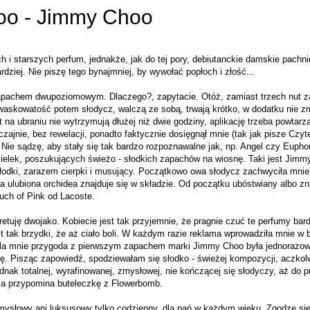
oo - Jimmy Choo
 i starszych perfum, jednakże, jak do tej pory, debiutanckie damskie pach
dziej. Nie piszę tego bynajmniej, by wywołać popłoch i złość...
pachem dwupoziomowym. Dlaczego?, zapytacie. Otóż, zamiast trzech nut
kwaskowatość potem słodycz, walczą ze sobą, trwają krótko, w dodatku nie zm
t na ubraniu nie wytrzymują dłużej niż dwie godziny, aplikację trzeba powtarza
zajnie, bez rewelacji, ponadto faktycznie dosięgnął mnie (tak jak pisze Czyt
 Nie sądzę, aby stały się tak bardzo rozpoznawalne jak, np. Angel czy Eupho
cielek, poszukujących świeżo - słodkich zapachów na wiosnę. Taki jest Jimm
łodki, zarazem cierpki i musujący. Początkowo owa słodycz zachwyciła mnie, 
a ulubiona orchidea znajduje się w składzie. Od początku ubóstwiany albo z
uch of Pink od Lacoste.
etuję dwojako. Kobiecie jest tak przyjemnie, że pragnie czuć te perfumy bardz
st tak brzydki, że aż ciało boli. W każdym razie reklama wprowadziła mnie w 
Dla mnie przygoda z pierwszym zapachem marki Jimmy Choo była jednorazowa
rię. Pisząc zapowiedź, spodziewałam się słodko - świeżej kompozycji, aczk
dnak totalnej, wyrafinowanej, zmysłowej, nie kończącej się słodyczy, aż do p
nia przypomina buteleczkę z Flowerbomb.
zmysłowy ani luksusowy tylko codzienny, dla pań w każdym wieku. Zgodzę się