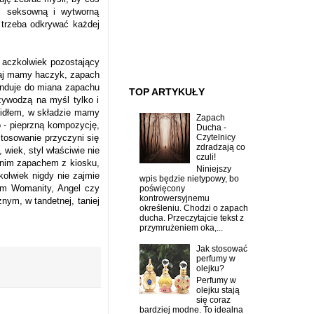
l seksowną i wytworną
ć trzeba odkrywać każdej
 aczkolwiek pozostający
utaj mamy haczyk, zapach
tenduje do miana zapachu
TOP ARTYKUŁY
zywodzą na myśl tylko i
dzidłem, w składzie mamy
Zapach
o - pieprzną kompozycję,
Ducha -
Czytelnicy
stosowanie przyczyni się
zdradzają co
 wiek, styl właściwie nie
czuli!
tanim zapachem z kiosku,
Niniejszy
kolwiek nigdy nie zajmie
wpis będzie nietypowy, bo
nym Womanity, Angel czy
poświęcony
kontrowersyjnemu
nym, w tandetnej, taniej
określeniu. Chodzi o zapach
ducha. Przeczytajcie tekst z
przymrużeniem oka,...
Jak stosować
perfumy w
olejku?
Perfumy w
olejku stają
się coraz
bardziej modne. To idealna