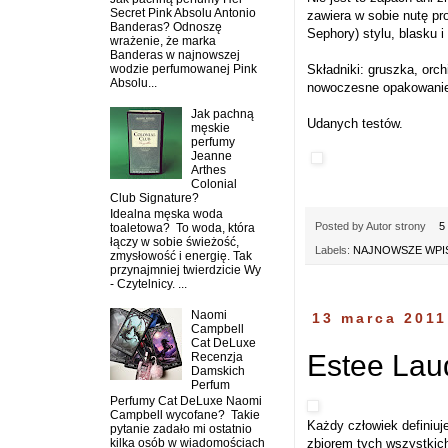
Secret Pink Absolu Antonio
zawiera w sobie nutę pr
Banderas? Odnoszę
Sephory) stylu, blasku 
wrażenie, że marka
Banderas w najnowszej
Składniki: gruszka, orch
wodzie perfumowanej Pink
Absolu...
nowoczesne opakowanie. 
Jak pachną
Udanych testów.
męskie
perfumy
Jeanne
Arthes
Colonial
Club Signature?
Idealna męska woda
Posted by
Autor strony
5
toaletowa? To woda, która
łączy w sobie świeżość,
Labels:
NAJNOWSZE WPIS
zmysłowość i energię. Tak
przynajmniej twierdzicie Wy
- Czytelnicy. ...
Naomi
13 marca 2011
Campbell
Cat DeLuxe
Estee Lau
Recenzja
Damskich
Perfum
Perfumy Cat DeLuxe Naomi
Campbell wycofane? Takie
Każdy człowiek definiuj
pytanie zadało mi ostatnio
zbiorem tych wszystkich
kilka osób w wiadomościach