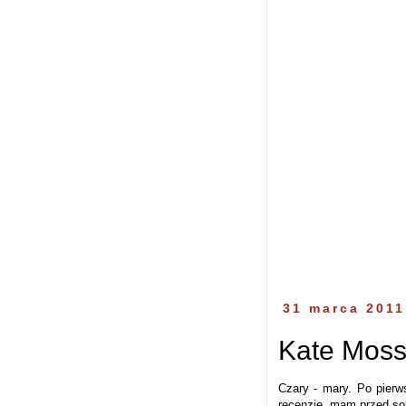
31 marca 2011
Kate Moss
Czary - mary. Po pierw
recenzję, mam przed sob