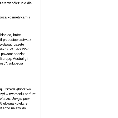
zere współczucie dla
 poza kosmetykami i
hiseido, której
il przedsiębiorstwa z
 wydawać gazetę
baki"). W
1927
1957
powstał oddział
uropę, Australię i
ość". wikipedia
i. Przedsiębiorstwo
zył w tworzeniu perfum:
 Kenzo
,
Jungle pour
98
główną kolekcję
. Kenzo należy do