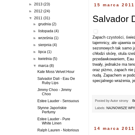
►
2013
(23)
15 marca 2011
►
2012
(24)
Salvador D
▼
2011
(31)
►
grudnia
(2)
►
listopada
(4)
Zapach czystości, śwież
►
września
(1)
tajemnicy, ale ujawnia o
►
sierpnia
(4)
sezonowych tak samo jak
►
lipca
(1)
chłodzi skórę, otula rz
przedawkowaniem, Eau De
►
kwietnia
(5)
trwały, jednakże ma ten
▼
marca
(8)
oraz piżmo, zapach nie j
Kate Moss Velvet Hour
nudą. Zapachem w podob
Salvador Dali - Eau De
specjalnego wrażenia, j
Ruby Lips
Jimmy Choo - Jimmy
Choo
Posted by
Autor strony
B
Estee Lauder - Sensuous
Słynne Japońskie
Labels:
NAJNOWSZE WPIS
Perfumy
Estee Lauder - Pure
White Linen
14 marca 2011
Ralph Lauren - Notorious