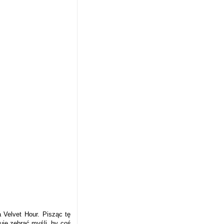
 Velvet Hour. Pisząc tę
uję zebrać myśli, by coś