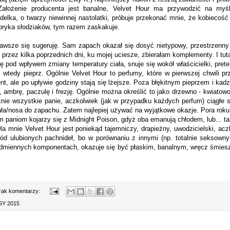
Założenie producenta jest banalne, Velvet Hour ma przywodzić na myś
elka, o twarzy niewinnej nastolatki, próbuje przekonać mnie, że kobiecoś
abryka słodziaków, tym razem zaskakuje.
awsze się sugeruję. Sam zapach okazał się dosyć nietypowy, przestrzenny
 przez kilka poprzednich dni, ku mojej uciesze, zbierałam komplementy. I t
się pod wpływem zmiany temperatury ciała, snuje się wokół właścicielki, pre
tedy pieprz. Ogólnie Velvet Hour to perfumy, które w pierwszej chwili pr
ient, ale po upływie godziny stają się lżejsze. Poza błękitnym pieprzem i ka
 ambrę, paczulę i frezję. Ogólnie można określić to jako drzewno - kwiatow
nie wszystkie panie, aczkolwiek (jak w przypadku każdych perfum) ciągłe 
ała/nosa do zapachu. Zatem najlepiej używać na wyjątkowe okazje. Pora roku,
 paniom kojarzy się z Midnight Poison, gdyż oba emanują chłodem, lub... 
Dla mnie Velvet Hour jest poniekąd tajemniczy, drapieżny, uwodzicielski, acz
ód ulubionych pachnideł, bo w porównaniu z innymi (np. totalnie seksow
odmiennych komponentach, okazuje się być płaskim, banalnym, wręcz śmiesz
rak komentarzy:
Y 2015