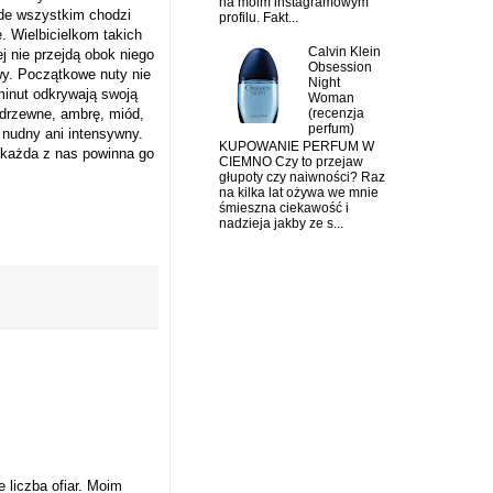
na moim instagramowym
ede wszystkim chodzi
profilu. Fakt...
. Wielbicielkom takich
Calvin Klein
 nie przejdą obok niego
Obsession
wy. Początkowe nuty nie
Night
minut odkrywają swoją
Woman
drzewne, ambrę, miód,
(recenzja
perfum)
 nudny ani intensywny.
KUPOWANIE PERFUM W
 każda z nas powinna go
CIEMNO Czy to przejaw
głupoty czy naiwności? Raz
na kilka lat ożywa we mnie
śmieszna ciekawość i
nadzieja jakby ze s...
 liczba ofiar. Moim