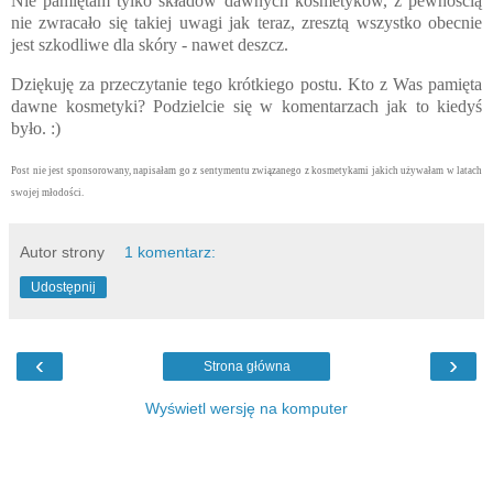
Nie pamiętam tylko składów dawnych kosmetyków, z pewnością
nie zwracało się takiej uwagi jak teraz, zresztą wszystko obecnie
jest szkodliwe dla skóry - nawet deszcz.
Dziękuję za przeczytanie tego krótkiego postu. Kto z Was pamięta
dawne kosmetyki? Podzielcie się w komentarzach jak to kiedyś
było. :)
Post nie jest sponsorowany, napisałam go z sentymentu związanego z kosmetykami jakich używałam w latach
swojej młodości.
Autor strony
1 komentarz:
Udostępnij
‹
›
Strona główna
Wyświetl wersję na komputer