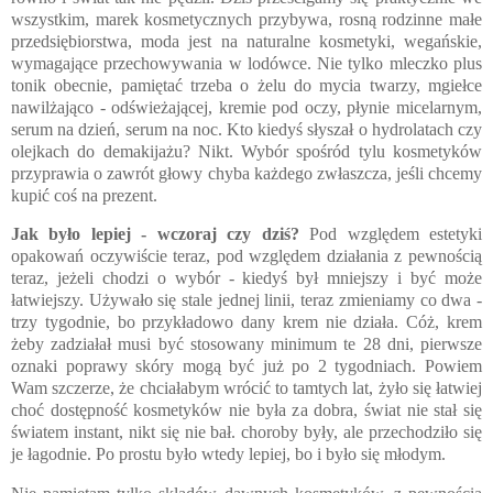
wszystkim, marek kosmetycznych przybywa, rosną rodzinne małe
przedsiębiorstwa, moda jest na naturalne kosmetyki, wegańskie,
wymagające przechowywania w lodówce. Nie tylko mleczko plus
tonik obecnie, pamiętać trzeba o żelu do mycia twarzy, mgiełce
nawilżająco - odświeżającej, kremie pod oczy, płynie micelarnym,
serum na dzień, serum na noc. Kto kiedyś słyszał o hydrolatach czy
olejkach do demakijażu? Nikt. Wybór spośród tylu kosmetyków
przyprawia o zawrót głowy chyba każdego zwłaszcza, jeśli chcemy
kupić coś na prezent.
Jak było lepiej - wczoraj czy dziś?
Pod względem estetyki
opakowań oczywiście teraz, pod względem działania z pewnością
teraz, jeżeli chodzi o wybór - kiedyś był mniejszy i być może
łatwiejszy. Używało się stale jednej linii, teraz zmieniamy co dwa -
trzy tygodnie, bo przykładowo dany krem nie działa. Cóż, krem
żeby zadziałał musi być stosowany minimum te 28 dni, pierwsze
oznaki poprawy skóry mogą być już po 2 tygodniach. Powiem
Wam szczerze, że chciałabym wrócić to tamtych lat, żyło się łatwiej
choć dostępność kosmetyków nie była za dobra, świat nie stał się
światem instant, nikt się nie bał. choroby były, ale przechodziło się
je łagodnie. Po prostu było wtedy lepiej, bo i było się młodym.