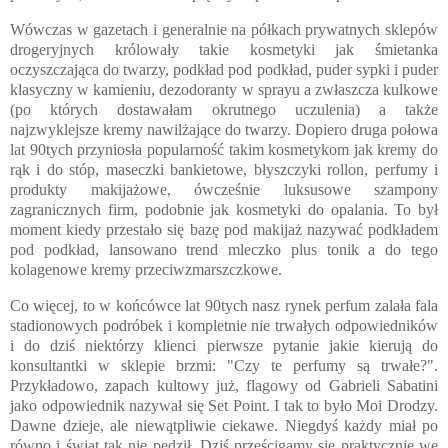
Wówczas w gazetach i generalnie na półkach prywatnych sklepów
drogeryjnych królowały takie kosmetyki jak śmietanka
oczyszczająca do twarzy, podkład pod podkład, puder sypki i puder
klasyczny w kamieniu, dezodoranty w sprayu a zwłaszcza kulkowe
(po których dostawałam okrutnego uczulenia) a także
najzwyklejsze kremy nawilżające do twarzy. Dopiero druga połowa
lat 90tych przyniosła popularność takim kosmetykom jak kremy do
rąk i do stóp, maseczki bankietowe, błyszczyki rollon, perfumy i
produkty makijażowe, ówcześnie luksusowe szampony
zagranicznych firm, podobnie jak kosmetyki do opalania. To był
moment kiedy przestało się bazę pod makijaż nazywać podkładem
pod podkład, lansowano trend mleczko plus tonik a do tego
kolagenowe kremy przeciwzmarszczkowe.
Co więcej, to w końcówce lat 90tych nasz rynek perfum zalała fala
stadionowych podróbek i kompletnie nie trwałych odpowiedników
i do dziś niektórzy klienci pierwsze pytanie jakie kierują do
konsultantki w sklepie brzmi: "Czy te perfumy są trwałe?".
Przykładowo, zapach kultowy już, flagowy od Gabrieli Sabatini
jako odpowiednik nazywał się Set Point. I tak to było Moi Drodzy.
Dawne dzieje, ale niewątpliwie ciekawe. Niegdyś każdy miał po
równo i świat tak nie pędził. Dziś prześcigamy się praktycznie we