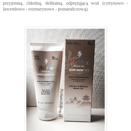
przyjemną, chłodną, delikatną, odprężąjącą woń (cytrynowo -
lawendowo - rozmarynowo - pomarańczową).