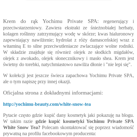
Krem do rąk Yochimu Private SPA:
regenerujący i
przeciwstarzeniowy. Zawiera ekstrakt ze śnieżnobiałej herbaty,
kolagen roślinny zatrzymujący wodę w skórze; kwas hialuronowy
zapewniający nawilżenie; hydrolat z róży damasceńskiej wraz z
witaminą E to silne przeciwutleniacze zwlaczające wolne rodniki.
W składzie znajduje się również olejek ze słodkich migdałów,
olejek z awokado, olejek słonecznikowy i masło shea. Krem jest
świetny do torebki, natychmiastowo nawilża dłonie i "nie lepi się".
W kolekcji jest jeszcze świeca zapachowa Yochimu Private SPA,
ale o tym napiszę przy innej okazji.
Oficjalna strona z dokładnymi informacjami:
http://yochimu-beauty.com/white-snow-tea
Pytacie często gdzie kupić dany kosmetyk jaki pokazuję na blogu.
W takim razie
gdzie kupić kosmetyki Yochimu Private SPA
White Snow Tea?
Polecam skontaktować się poprzez wiadomość
prywatną na profilu facebookowym producenta: