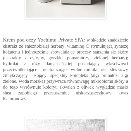
Krem pod oczy Yochimu Private SPA:
w składzie znajdziecie
ekstrakt ze śnieżnobiałej herbaty; witaminę C stymulującą syntezę
kolagenu i jednocześnie spowalniając procesy starzenia się skóry
(ekstrakty z cytryny, gorzkiej pomarańczy, zielonej herbaty);
hydrolat z róży damasceńskiej posiadający właściwości
przeciwutleniające i neutralizujące wolne rodniki; olej śliwkowy
zmiękczający i kojący; specjalny kompleks (algi brunatne, algi
zielone, woda morska) przywraca równowagę mikrobiomu skóry a
do tego wyrównuje koloryt; skwalen z oliwek wygładza; masło
shea zapobiega przesuszeniu; niskocząsteczkowy kwas
hialuronowy.