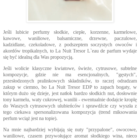
Jeśli lubicie perfumy słodkie, ciepłe, korzenne, karmelowe,
kawowe, waniliowe, balsamiczne, drzewne, paczulowe,
kadzidlane, czekoladowe, z podszeptem soczystych owoców i
akordów tropikalnych, to La Nuit Tresor L`eau de parfum wydaje
się być idealną dla Was propozycją.
Jeśli wolicie klasyczne kwiatowe, świeże, cytrusowe, subtelne
kompozycje, gdzie nie ma esencjonalnych, "gęstych",
przesłodzonych pralinkowych składników, to raczej odradzam
zakup w ciemno, bo La Nuit Tresor EDP to zapach bogaty, w
którym dużo się dzieje, jest natłok bardzo słodkich nut, dosłownie
tony karmelu, waty cukrowej, wanilii - ewentualnie dodajcie kroplę
do Waszych cytrusowych ulubieńców i sprawdźcie czy wyszła z
tego ciekawa spersonalizowana kompozycja (trend miksowania
perfum wciąż jest na topie).
Na mnie najbardziej wybijają się nuty "przypalone", owocowe,
waniliowe, czasem przywołujące aromat słodkiego wina, nieco