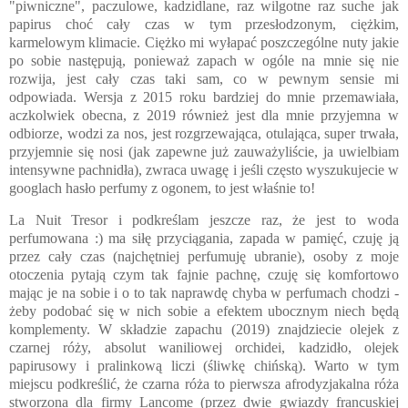
"piwniczne", paczulowe, kadzidlane, raz wilgotne raz suche jak
papirus choć cały czas w tym przesłodzonym, ciężkim,
karmelowym klimacie. Ciężko mi wyłapać poszczególne nuty jakie
po sobie następują, ponieważ zapach w ogóle na mnie się nie
rozwija, jest cały czas taki sam, co w pewnym sensie mi
odpowiada. Wersja z 2015 roku bardziej do mnie przemawiała,
aczkolwiek obecna, z 2019 również jest dla mnie przyjemna w
odbiorze, wodzi za nos, jest rozgrzewająca, otulająca, super trwała,
przyjemnie się nosi (jak zapewne już zauważyliście, ja uwielbiam
intensywne pachnidła), zwraca uwagę i jeśli często wyszukujecie w
googlach hasło perfumy z ogonem, to jest właśnie to!
La Nuit Tresor i podkreślam jeszcze raz, że jest to woda
perfumowana :) ma siłę przyciągania, zapada w pamięć, czuję ją
przez cały czas (najchętniej perfumuję ubranie), osoby z moje
otoczenia pytają czym tak fajnie pachnę, czuję się komfortowo
mając je na sobie i o to tak naprawdę chyba w perfumach chodzi -
żeby podobać się w nich sobie a efektem ubocznym niech będą
komplementy. W składzie zapachu (2019) znajdziecie olejek z
czarnej róży, absolut waniliowej orchidei, kadzidło, olejek
papirusowy i pralinkową liczi (śliwkę chińską). Warto w tym
miejscu podkreślić, że czarna róża to pierwsza afrodyzjakalna róża
stworzona dla firmy Lancome (przez dwie gwiazdy francuskiej