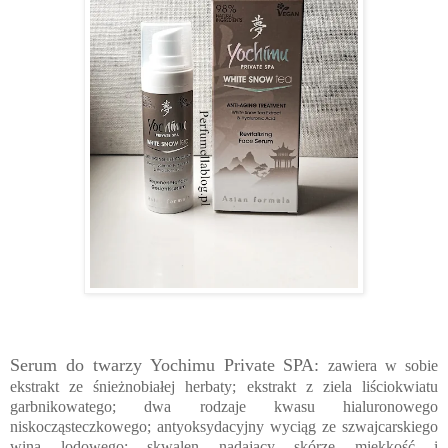
Serum do twarzy Yochimu Private SPA:
zawiera w sobie
ekstrakt ze śnieżnobiałej herbaty; ekstrakt z ziela liściokwiatu
garbnikowatego; dwa rodzaje kwasu hialuronowego
niskocząsteczkowego; antyoksydacyjny wyciąg ze szwajcarskiego
wina lodowego; skwalen nadający skórze miękkość i