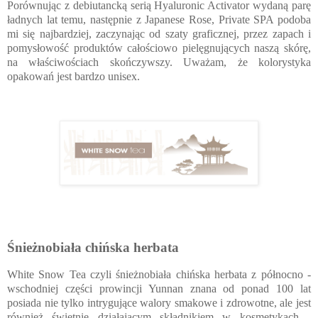
Porównując z debiutancką serią Hyaluronic Activator wydaną parę
ładnych lat temu, następnie z Japanese Rose, Private SPA podoba
mi się najbardziej, zaczynając od szaty graficznej, przez zapach i
pomysłowość produktów całościowo pielęgnujących naszą skórę,
na właściwościach skończywszy. Uważam, że kolorystyka
opakowań jest bardzo unisex.
Śnieżnobiała chińska herbata
White Snow Tea czyli śnieżnobiała chińska herbata z północno -
wschodniej części prowincji Yunnan znana od ponad 100 lat
posiada nie tylko intrygujące walory smakowe i zdrowotne, ale jest
również świetnie działającym składnikiem w kosmetykach -