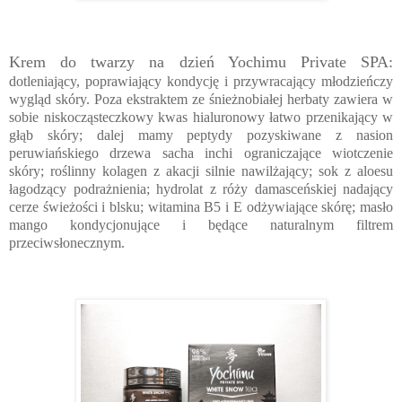
Krem do twarzy na dzień Yochimu Private SPA:
dotleniający, poprawiający kondycję i przywracający młodzieńczy
wygląd skóry. Poza ekstraktem ze śnieżnobiałej herbaty zawiera w
sobie niskocząsteczkowy kwas hialuronowy łatwo przenikający w
głąb skóry; dalej mamy peptydy pozyskiwane z nasion
peruwiańskiego drzewa sacha inchi ograniczające wiotczenie
skóry; roślinny kolagen z akacji silnie nawilżający; sok z aloesu
łagodzący podrażnienia; hydrolat z róży damasceńskiej nadający
cerze świeżości i blsku; witamina B5 i E odżywiające skórę; masło
mango kondycjonujące i będące naturalnym filtrem
przeciwsłonecznym.