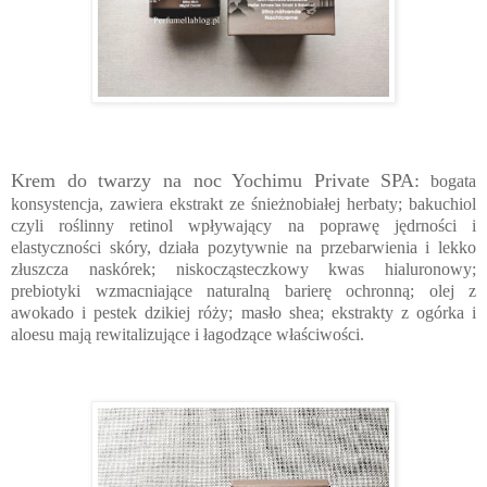
Krem do twarzy na noc Yochimu Private SPA:
bogata
konsystencja, zawiera ekstrakt ze śnieżnobiałej herbaty; bakuchiol
czyli roślinny retinol wpływający na poprawę jędrności i
elastyczności skóry, działa pozytywnie na przebarwienia i lekko
złuszcza naskórek; niskocząsteczkowy kwas hialuronowy;
prebiotyki wzmacniające naturalną barierę ochronną; olej z
awokado i pestek dzikiej róży; masło shea; ekstrakty z ogórka i
aloesu mają rewitalizujące i łagodzące właściwości.