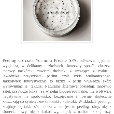
Peeling do ciała Yochimu Private SPA:
odświeża, ujędrnia,
wygładza, w delikatny aczkolwiek skuteczny sposób złuszcza
martwy naskórek; zawiera drobinki złuszczające z maku i
(składnika przyszłości) perlitu czyli szkła wulkanicznego.
Jakkolwiek futurystycznie to brzmi - perlit wygładza skórę
wyrównując jej fakturę. Naturalne ścierniwa posiadają mnóstwo
zalet, przytoczę kilka - są w pełni biodegradowalne, nie wpływają
negatywnie na środowisko, bezpiecznie i równie skutecznie
złuszczają co syntetyczne drobinki / kuleczki. W składzie peelingu
znajduje się także sól morska zatem jest to peeling solny, olejek
słonecznikowy, olejek kokosowy, olejek z nasion dzikiej róży,