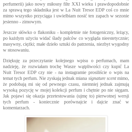
perfumerii) jako nowy miłosny filtr XXI wieku i prawdopodobnie
za sprawą tego składnika jest w La Nuit Tresor EDP coś co mnie
mimo wszystko przyciąga i uwielbiam nosić ten zapach w sezonie
jesienno - zimowym.
Jeszcze słówko o flakoniku - kompletnie nie fotogeniczny, leżący,
po każdym użyciu widać ślady palców co wygląda nieestetycznie;
masywny, ciężki; małe dzieło sztuki do patrzenia, niezbyt wygodny
w stosowaniu.
Dziękuję za przeczytanie kolejnego wpisu o perfumach, mam
nadzieję, że rozwiałam trochę Wasze wątpliwości czy kupić La
Nuit Tresor EDP czy nie - na instagramie prosiliście o wpis na
temat tych perfum. Nie zyskają jednak miana
signature scent
mimo,
że podobają mi się od pewnego czasu, niemniej jednak zajmują
wysoką pozycję w mojej kolekcji perfum i chętnie po nie sięgam.
Jak pojawi się okazja przetestowania (ujmę to) pierwotnej wersji
tych perfum - koniecznie porównajcie i dajcie znać w
komentarzach.