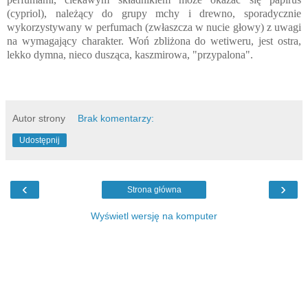
(cypriol), należący do grupy mchy i drewno, sporadycznie
wykorzystywany w perfumach (zwłaszcza w nucie głowy) z uwagi
na wymagający charakter. Woń zbliżona do wetiweru, jest ostra,
lekko dymna, nieco dusząca, kaszmirowa, "przypalona".
papirus w perfumach
Autor strony
Brak komentarzy:
Udostępnij
‹
›
Strona główna
Wyświetl wersję na komputer