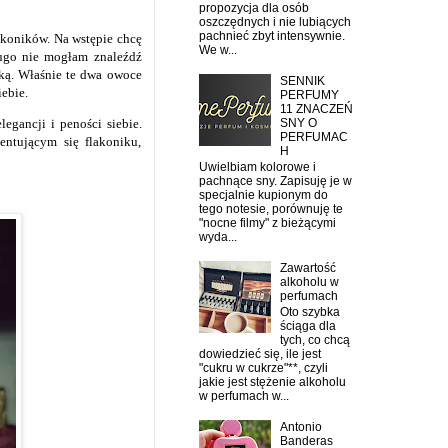
propozycja dla osób
oszczędnych i nie lubiących
pachnieć zbyt intensywnie.
akoników. Na wstępie chcę
We w...
długo nie mogłam znaleźdź
wką. Właśnie te dwa owoce
SENNIK
iebie.
PERFUMY
11 ZNACZEŃ
SNY O
egancji i peności siebie.
PERFUMAC
ntującym się flakoniku,
H
Uwielbiam kolorowe i
pachnące sny. Zapisuję je w
specjalnie kupionym do
tego notesie, porównuję te
"nocne filmy" z bieżącymi
wyda...
Zawartość
alkoholu w
perfumach
Oto szybka
ściąga dla
tych, co chcą
dowiedzieć się, ile jest
"cukru w cukrze"**, czyli
jakie jest stężenie alkoholu
w perfumach w...
Antonio
Banderas