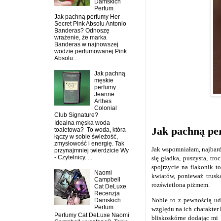
Damskich
Perfum
Jak pachną perfumy Her
Secret Pink Absolu Antonio
Banderas? Odnoszę
wrażenie, że marka
Banderas w najnowszej
wodzie perfumowanej Pink
Absolu...
Jak pachną
męskie
perfumy
Jeanne
Arthes
Colonial
Club Signature?
Idealna męska woda
Jak pachną pe
toaletowa? To woda, która
łączy w sobie świeżość,
zmysłowość i energię. Tak
Jak wspomniałam, najbardz
przynajmniej twierdzicie Wy
- Czytelnicy. ...
się gładka, puszysta, tr
spojrzycie na flakonik t
Naomi
kwiatów, ponieważ trusk
Campbell
rozświetlona piżmem.
Cat DeLuxe
Recenzja
Noble to z pewnością ud
Damskich
Perfum
względu na ich charakter 
Perfumy Cat DeLuxe Naomi
bliskoskórne dodając mi "