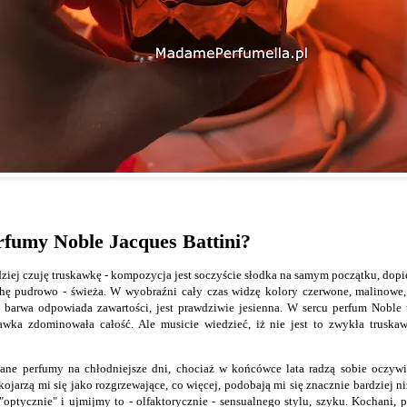
rfumy Noble Jacques Battini?
iej czuję truskawkę - kompozycja jest soczyście słodka na samym początku, dopie
ochę pudrowo - świeża. W wyobraźni cały czas widzę kolory czerwone, malinowe, 
o barwa odpowiada zawartości, jest prawdziwie jesienna. W sercu perfum Nobl
awka zdominowała całość. Ale musicie wiedzieć, iż nie jest to zwykła truskaw
ane perfumy na chłodniejsze dni, chociaż w końcówce lata radzą sobie oczywiś
kojarzą mi się jako rozgrzewające, co więcej, podobają mi się znacznie bardziej ni
optycznie" i ujmijmy to - olfaktorycznie - sensualnego stylu, szyku. Kochani, p