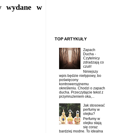
my wydane w
TOP ARTYKUŁY
Zapach
Ducha -
Czytelnicy
zdradzają co
czuli!
Niniejszy
wpis będzie nietypowy, bo
poświęcony
kontrowersyjnemu
określeniu. Chodzi o zapach
ducha. Przeczytajcie tekst z
przymrużeniem oka,...
Jak stosować
perfumy w
olejku?
Perfumy w
olejku stają
się coraz
bardziej modne. To idealna