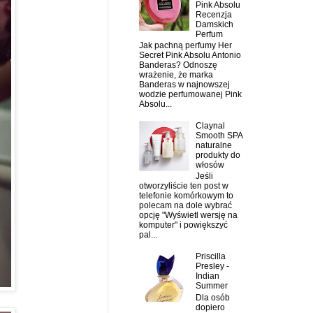
Pink Absolu
Recenzja
Damskich
Perfum
Jak pachną perfumy Her
Secret Pink Absolu Antonio
Banderas? Odnoszę
wrażenie, że marka
Banderas w najnowszej
wodzie perfumowanej Pink
Absolu...
Claynal
Smooth SPA
naturalne
produkty do
włosów
Jeśli
otworzyliście ten post w
telefonie komórkowym to
polecam na dole wybrać
opcję "Wyświetl wersję na
komputer" i powiększyć
pal...
Priscilla
Presley -
Indian
Summer
Dla osób
dopiero