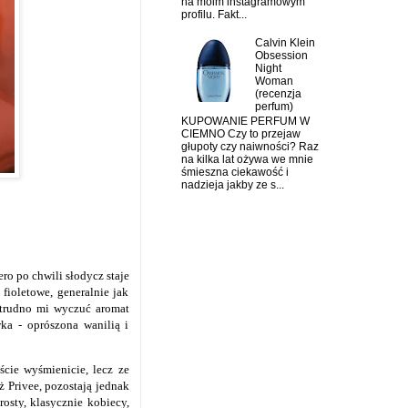
na moim instagramowym
profilu. Fakt...
Calvin Klein
Obsession
Night
Woman
(recenzja
perfum)
KUPOWANIE PERFUM W
CIEMNO Czy to przejaw
głupoty czy naiwności? Raz
na kilka lat ożywa we mnie
śmieszna ciekawość i
nadzieja jakby ze s...
ro po chwili słodycz staje
fioletowe, generalnie jak
e trudno mi wyczuć aromat
ka - oprószona wanilią i
cie wyśmienicie, lecz ze
ż Privee, pozostają jednak
rosty, klasycznie kobiecy,