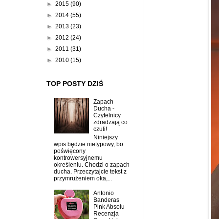
►
2015
(90)
►
2014
(55)
►
2013
(23)
►
2012
(24)
►
2011
(31)
►
2010
(15)
TOP POSTY DZIŚ
Zapach
Ducha -
Czytelnicy
zdradzają co
czuli!
Niniejszy
wpis będzie nietypowy, bo
poświęcony
kontrowersyjnemu
określeniu. Chodzi o zapach
ducha. Przeczytajcie tekst z
przymrużeniem oka,...
Antonio
Banderas
Pink Absolu
Recenzja