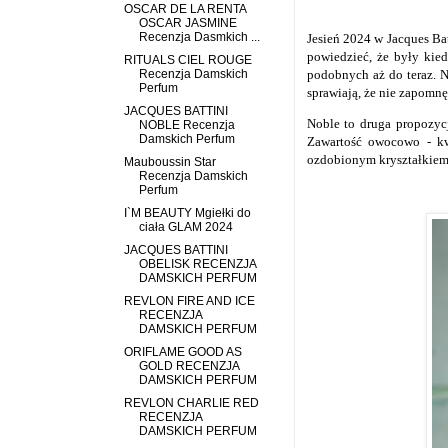
OSCAR DE LA RENTA
OSCAR JASMINE
Recenzja Dasmkich ...
Jesień 2024 w Jacques Ba
powiedzieć, że były kied
RITUALS CIEL ROUGE
Recenzja Damskich
podobnych aż do teraz. N
Perfum
sprawiają, że nie zapomnę 
JACQUES BATTINI
Noble to druga propozycj
NOBLE Recenzja
Damskich Perfum
Zawartość owocowo - kw
ozdobionym kryształkiem
Mauboussin Star
Recenzja Damskich
Perfum
I`M BEAUTY Mgiełki do
ciała GLAM 2024
JACQUES BATTINI
OBELISK RECENZJA
DAMSKICH PERFUM
REVLON FIRE AND ICE
RECENZJA
DAMSKICH PERFUM
ORIFLAME GOOD AS
GOLD RECENZJA
DAMSKICH PERFUM
REVLON CHARLIE RED
RECENZJA
DAMSKICH PERFUM