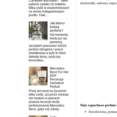
Campbell wycofane? Takie
słodziudki, radosny zapa
pytanie zadało mi ostatnio
kilka osób w wiadomościach
na moim instagramowym
profilu. Fakt...
Jak klienci
testują
perfumy?
Od momentu
kiedy po raz
pierwszy
zaczęłam pracować wśród
perfum (drogeria i praca
dodatkowa) a było to dwie
dekady temu, podczas
konsultacj...
Mercedes-
Benz For Her
EDP
Recenzja
Damskich
Perfum
Piszę ten post na życzenie
kilku osób, szczerze mówiąc
nie miałam w planach
pisania recenzji wody
Nuty zapachowe perfum 
perfumowanej Mercedes-
Benz, gdyż nie zdoby...
brzoskwinia, pomar