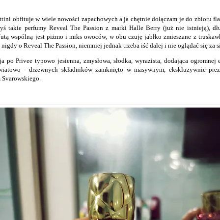
ttini obfituje w wiele nowości zapachowych a ja chętnie dołączam je do zbioru fl
yś takie perfumy Reveal The Passion z marki Halle Berry (już nie istnieją), 
utą wspólną jest piżmo i miks owoców, w obu czuję jabłko zmieszane z truska
nigdy o Reveal The Passion, niemniej jednak trzeba iść dalej i nie oglądać się za s
a po Privee typowo jesienna, zmysłowa, słodka, wyrazista, dodająca ogromnej el
iatowo - drzewnych składników zamknięto w masywnym, ekskluzywnie preze
 Svarowskiego.