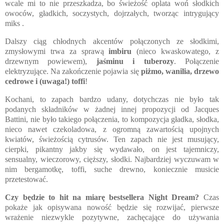
wcale mi to nie przeszkadza, bo świeżość oplata woń słodkich
owoców, gładkich, soczystych, dojrzałych, tworząc intrygujący
miks .
Dalszy ciąg chłodnych akcentów połączonych ze słodkimi,
zmysłowymi trwa za sprawą
imbiru
(nieco kwaskowatego, z
drzewnym powiewem),
jaśminu i tuberozy
. Połączenie
elektryzujące. Na zakończenie pojawia się
piżmo, wanilia, drzewo
cedrowe i (uwaga!) toffi
!
Kochani, to zapach bardzo udany, dotychczas nie było tak
podanych składników w żadnej innej propozycji od Jacques
Battini, nie było takiego połączenia, to kompozycja gładka, słodka,
nieco nawet czekoladowa, z ogromną zawartością upojnych
kwiatów, świeżością cytrusów. Ten zapach nie jest musujący,
cierpki, pikantny jakby się wydawało, on jest tajemniczy,
sensualny, wieczorowy, cięższy, słodki. Najbardziej wyczuwam w
nim bergamotkę, toffi, suche drewno, koniecznie musicie
przetestować.
Czy będzie to hit na miarę bestsellera Night Dream?
Czas
pokaże jak opisywana nowość będzie się rozwijać, pierwsze
wrażenie niezwykle pozytywne, zachęcające do używania