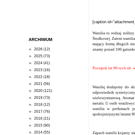
[caption id="attachment
Wanilia to rodzaj roślin
Środkowej. Zatem wanilia 
ARCHIWUM
mający formę długich str
►
2026
(12)
znamy ponad 100 gatunkó
►
2025
(73)
►
2024
(41)
Początek lat 90-tych ub.
►
2023
(16)
►
2022
(18)
►
2021
(56)
Wanilię dodajemy do sło
►
2020
(121)
odpowiednik syntetyczny
wielowymiarową. Aromat
►
2019
(73)
metalu. U osób wrażliwyc
►
2018
(12)
wanilia w perfumach je
►
2017
(76)
spokojniejszymi latami 9
►
2016
(21)
►
2015
(90)
►
2014
(55)
Zapach wanilii kojarzy si