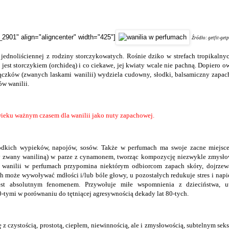
_2901" align="aligncenter" width="425"]
Źródło: getfit-get
y jednoliściennej z rodziny storczykowatych. Rośnie dziko w strefach tropikaln
jest storczykiem (orchideą) i co ciekawe, jej kwiaty wcale nie pachną. Dopiero owo
ączków (zwanych laskami wanilii) wydziela cudowny, słodki, balsamiczny zapa
w wanilii.
 wieku ważnym czasem dla wanilii jako nuty zapachowej.
dkich wypieków, napojów, sosów. Także w perfumach ma swoje zacne miejsce
 zwany waniliną) w parze z cynamonem, tworząc kompozycję niezwykle zmysłową
 wanilii w perfumach przypomina niektórym odbiorcom zapach skóry, dojrzew
h może wywoływać mdłości i/lub bóle głowy, u pozostałych redukuje stres i nap
st absolutnym fenomenem. Przywołuje miłe wspomnienia z dzieciństwa, u
0-tymi w porównaniu do tętniącej agresywnością dekady lat 80-tych.
ę z czystością, prostotą, ciepłem, niewinnością, ale i zmysłowością, subtelnym se