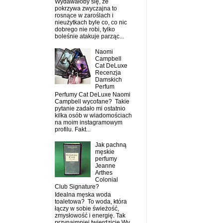
Wydawałoby się, że
pokrzywa zwyczajna to
rosnące w zaroślach i
nieużytkach byle co, co nic
dobrego nie robi, tylko
boleśnie atakuje parząc...
Naomi
Campbell
Cat DeLuxe
Recenzja
Damskich
Perfum
Perfumy Cat DeLuxe Naomi
Campbell wycofane? Takie
pytanie zadało mi ostatnio
kilka osób w wiadomościach
na moim instagramowym
profilu. Fakt...
Jak pachną
męskie
perfumy
Jeanne
Arthes
Colonial
Club Signature?
Idealna męska woda
toaletowa? To woda, która
łączy w sobie świeżość,
zmysłowość i energię. Tak
przynajmniej twierdzicie Wy