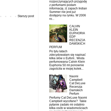
rozpoczynających przygodę
z perfumami podam
informację, iż zapach Indian
Summer nie jest już
dostępny na rynku. W 2006
Starszy post
ro...
CALVIN
KLEIN
EUPHORIA
EDP
RECENZJA
DAMSKICH
PERFUM
Po tylu latach
zdecydowałam się napisać
kilka słów o Euforii.. Woda
perfumowana Calvin Klein
Euphoria 50 ml ponownie
zagościła w mojej kolek...
Naomi
Campbell
Cat DeLuxe
Recenzja
Damskich
Perfum
Perfumy Cat DeLuxe Naomi
Campbell wycofane? Takie
pytanie zadało mi ostatnio
kilka osób w wiadomościach