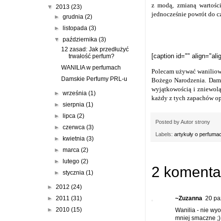
z modą, zmianą wartości
▼
2013
(23)
jednocześnie powrót do c
►
grudnia
(2)
►
listopada
(3)
▼
października
(3)
12 zasad: Jak przedłużyć
[caption id="" align="al
trwałość perfum?
WANILIA w perfumach
Polecam używać waniliowy
Damskie Perfumy PRL-u
Bożego Narodzenia. Dams
wyjątkowością i zniewolą
►
września
(1)
każdy z tych zapachów op
►
sierpnia
(1)
►
lipca
(2)
Posted by
Autor strony
►
czerwca
(3)
Labels:
artykuły o perfuma
►
kwietnia
(3)
►
marca
(2)
►
lutego
(2)
2 komenta
►
stycznia
(1)
►
2012
(24)
~Zuzanna
20 pa
►
2011
(31)
►
2010
(15)
Wanilia - nie wy
mniej smaczne ;)