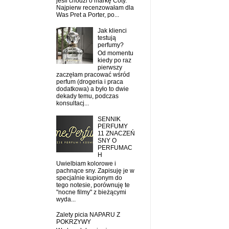
jeśli chodzi o markę Coty.
Najpierw recenzowałam dla
Was Pret a Porter, po...
Jak klienci
testują
perfumy?
Od momentu
kiedy po raz
pierwszy
zaczęłam pracować wśród
perfum (drogeria i praca
dodatkowa) a było to dwie
dekady temu, podczas
konsultacj...
SENNIK
PERFUMY
11 ZNACZEŃ
SNY O
PERFUMAC
H
Uwielbiam kolorowe i
pachnące sny. Zapisuję je w
specjalnie kupionym do
tego notesie, porównuję te
"nocne filmy" z bieżącymi
wyda...
Zalety picia NAPARU Z
POKRZYWY