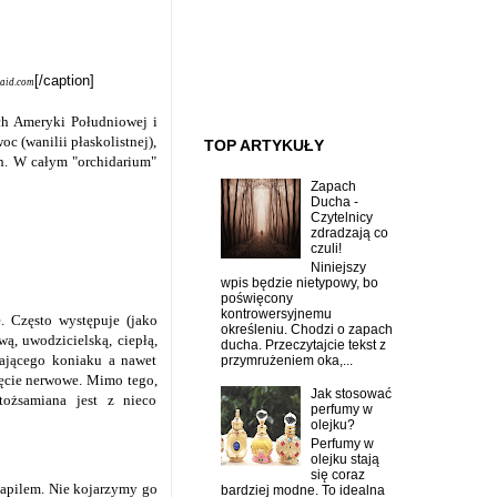
[/caption]
paid.com
ych Ameryki Południowej i
c (wanilii płaskolistnej),
TOP ARTYKUŁY
ch. W całym "orchidarium"
Zapach
Ducha -
Czytelnicy
zdradzają co
czuli!
Niniejszy
wpis będzie nietypowy, bo
poświęcony
kontrowersyjnemu
. Często występuje (jako
określeniu. Chodzi o zapach
, uwodzicielską, ciepłą,
ducha. Przeczytajcie tekst z
ającego koniaku a nawet
przymrużeniem oka,...
ięcie nerwowe. Mimo tego,
Jak stosować
tożsamiana jest z nieco
perfumy w
olejku?
Perfumy w
olejku stają
się coraz
ksapilem. Nie kojarzymy go
bardziej modne. To idealna