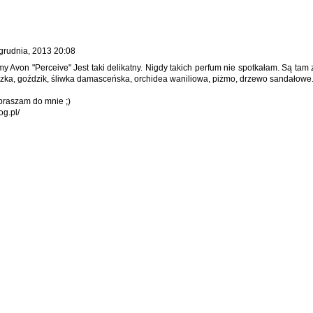
grudnia, 2013 20:08
y Avon "Perceive" Jest taki delikatny. Nigdy takich perfum nie spotkałam. Są tam z
uszka, goździk, śliwka damasceńska, orchidea waniliowa, piżmo, drzewo sandałowe
praszam do mnie ;)
og.pl/