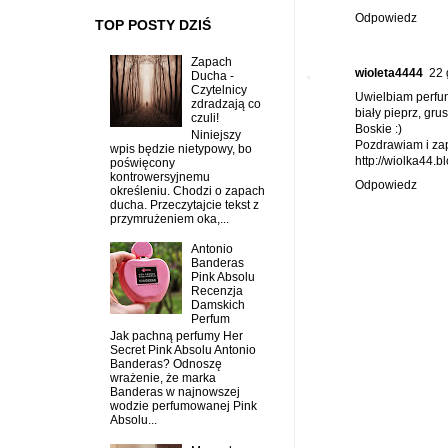
Odpowiedz
TOP POSTY DZIŚ
Zapach
wioleta4444
22 
Ducha -
Czytelnicy
Uwielbiam perfum
zdradzają co
biały pieprz, gr
czuli!
Boskie :)
Niniejszy
Pozdrawiam i za
wpis będzie nietypowy, bo
http://wiolka44.bl
poświęcony
kontrowersyjnemu
Odpowiedz
określeniu. Chodzi o zapach
ducha. Przeczytajcie tekst z
przymrużeniem oka,...
Antonio
Banderas
Pink Absolu
Recenzja
Damskich
Perfum
Jak pachną perfumy Her
Secret Pink Absolu Antonio
Banderas? Odnoszę
wrażenie, że marka
Banderas w najnowszej
wodzie perfumowanej Pink
Absolu...