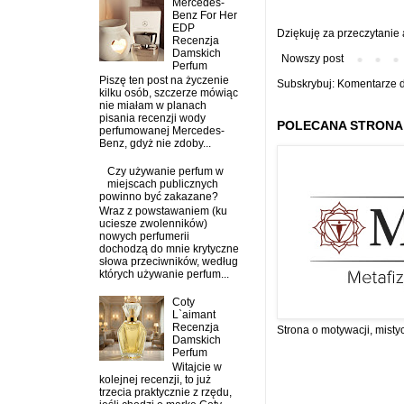
Mercedes-
Benz For Her
EDP
Dziękuję za przeczytanie
Recenzja
Damskich
Nowszy post
Perfum
Piszę ten post na życzenie
Subskrybuj:
Komentarze d
kilku osób, szczerze mówiąc
nie miałam w planach
pisania recenzji wody
POLECANA STRONA
perfumowanej Mercedes-
Benz, gdyż nie zdoby...
Czy używanie perfum w
miejscach publicznych
powinno być zakazane?
Wraz z powstawaniem (ku
uciesze zwolenników)
nowych perfumerii
dochodzą do mnie krytyczne
słowa przeciwników, według
których używanie perfum...
Coty
L`aimant
Recenzja
Strona o motywacji, misty
Damskich
Perfum
Witajcie w
kolejnej recenzji, to już
trzecia praktycznie z rzędu,