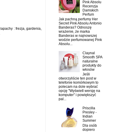
Pink Absolu
Recenzja
Damskich
Perfum
Jak pachną perfumy Her
Secret Pink Absolu Antonio
Banderas? Odnoszę
apachy : frezja, gardenia,
wrażenie, że marka
.
Banderas w najnowszej
wodzie perfumowanej Pink
Absolu...
Claynal
Smooth SPA
naturalne
produkty do
włosów
Jeśli
otworzyliście ten post w
telefonie komórkowym to
polecam na dole wybrać
opcję "Wyświetl wersję na
komputer" i powiększyć
pal...
Priscilla
Presley -
Indian
Summer
Dla osób
dopiero