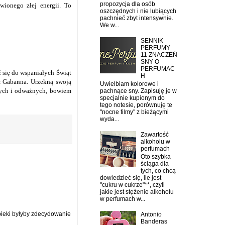
propozycja dla osób
wionego złej energii. To
oszczędnych i nie lubiących
pachnieć zbyt intensywnie.
We w...
SENNIK
PERFUMY
11 ZNACZEŃ
SNY O
PERFUMAC
 się do wspaniałych Świąt
H
& Gabanna. Urzekną swoją
Uwielbiam kolorowe i
czych i odważnych, bowiem
pachnące sny. Zapisuję je w
specjalnie kupionym do
tego notesie, porównuję te
"nocne filmy" z bieżącymi
wyda...
Zawartość
alkoholu w
perfumach
Oto szybka
ściąga dla
tych, co chcą
dowiedzieć się, ile jest
"cukru w cukrze"**, czyli
jakie jest stężenie alkoholu
w perfumach w...
pieki byłyby zdecydowanie
Antonio
Banderas