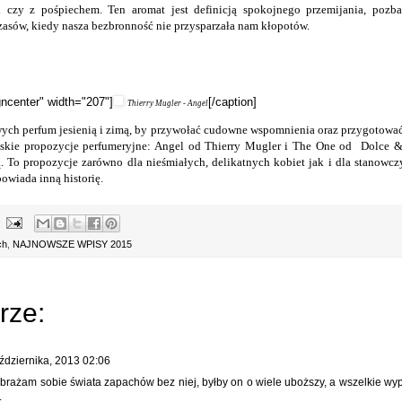
 czy z pośpiechem. Ten aromat jest definicją spokojnego przemijania, pozba
zasów, kiedy nasza bezbronność nie przysparzała nam kłopotów.
igncenter" width="207"]
[/caption]
Thierry Mugler - Angel
ch perfum jesienią i zimą, by przywołać cudowne wspomnienia oraz przygotować
kie propozycje perfumeryjne: Angel od Thierry Mugler i The One od Dolce 
. To propozycje zarówno dla nieśmiałych, delikatnych kobiet jak i dla stanow
owiada inną historię.
ch
,
NAJNOWSZE WPISY 2015
rze:
ździernika, 2013 02:06
obrażam sobie świata zapachów bez niej, byłby on o wiele uboższy, a wszelkie wy
.