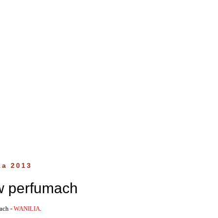
ka 2013
w perfumach
ach -
WANILIA
.