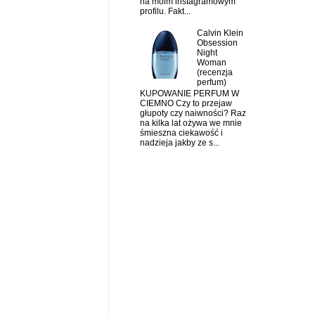
na moim instagramowym
profilu. Fakt...
Calvin Klein
Obsession
Night
Woman
(recenzja
perfum)
KUPOWANIE PERFUM W
CIEMNO Czy to przejaw
głupoty czy naiwności? Raz
na kilka lat ożywa we mnie
śmieszna ciekawość i
nadzieja jakby ze s...