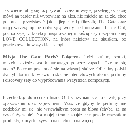
Jak wiecie lubię się rozpisywać i czasami więcej przeleję jak to się
mówi na papier niż wypowiem na głos, nie miejcie mi za złe, chcę
po prostu przedstawić jak najlepiej całą filozofię The Gate oraz
moją szczerą opinię dotyczącą wody perfumowanej Inside Out,
pochodzącej z kolekcji inspirowanej miłością czyli wspomnianej
LOVE COLLECTION, na którą najpierw się skusiłam, po
przetestowaniu wszystkich sampli.
Misja The Gate Paris?
Połączenie ludzi, kultury, sztuki,
muzyki, dziedzictwa kulturowego poprzez zapach. Czy to się
udało? Polecam przekonać się na własnej skórze. Oficjalny polski
dystrybutor marki w swoim sklepie internetowych oferuje perfumy
i discovery sety do wypróbowania wszystkich kompozycji.
Przechodząc do recenzji Inside Out zatrzymam sie na chwilę przy
opakowaniu oraz zapewnieniu Was, że gdyby te perfumy nie
podobały mi się, nie wstawiałbym postu na bloga (chyba, że na
czyjeś życzenie). Na mojej stronie znajdziecie przede wszystkim
produkty, których używam najchętniej i najwięcej.