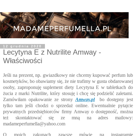
12 grudnia 2020
Lecytyna E z Nutrilite Amway -
Właściwości
Jeśli na prezent, np. gwiazdkowy nie chcemy kupować perfum lub
kosmetyków, bo obawiamy się, że nie trafimy w gusta obdarowanej
osoby, zaproponuję suplement diety Lecytyna E w tabletkach do
żucia z marki Nutrilite, który stosuję i chcę się podzielić zaletami.
Zamówiłam opakowanie ze strony
Amway.pl
bo dostępny jest
tylko tam jeśli chodzi o sprzedaż online. Ewentualnie pytajcie
prywatnych przedsiębiorców firmy Amway o dostępność, można
też skontaktować się ze mną na adres mailowy:
madameperfumella@yahoo.com
O moich zakupach zawsze mówię na instagramie