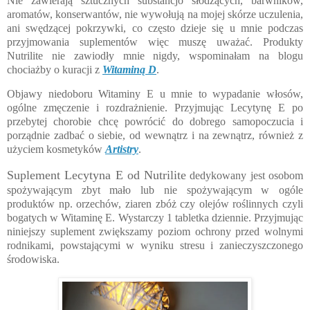
Nie zawierają sztucznych substancjo słodzących, barwników,
aromatów, konserwantów, nie wywołują na mojej skórze uczulenia,
ani swędzącej pokrzywki, co często dzieje się u mnie podczas
przyjmowania suplementów więc muszę uważać. Produkty
Nutrilite nie zawiodły mnie nigdy, wspominałam na blogu
chociażby o kuracji z
Witaminą D
.
Objawy niedoboru Witaminy E u mnie to wypadanie włosów,
ogólne zmęczenie i rozdrażnienie. Przyjmując Lecytynę E po
przebytej chorobie chcę powrócić do dobrego samopoczucia i
porządnie zadbać o siebie, od wewnątrz i na zewnątrz, również z
użyciem kosmetyków
Artistry
.
Suplement Lecytyna E od Nutrilite
dedykowany jest osobom
spożywającym zbyt mało lub nie spożywającym w ogóle
produktów np. orzechów, ziaren zbóż czy olejów roślinnych czyli
bogatych w Witaminę E. Wystarczy 1 tabletka dziennie. Przyjmując
niniejszy suplement zwiększamy poziom ochrony przed wolnymi
rodnikami, powstającymi w wyniku stresu i zanieczyszczonego
środowiska.