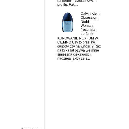
na moim instagramowym
profilu. Fakt...
Calvin Klein
Obsession
Night
Woman
(recenzja
perfum)
KUPOWANIE PERFUM W
CIEMNO Czy to przejaw
głupoty czy naiwności? Raz
na kilka lat ożywa we mnie
śmieszna ciekawość i
nadzieja jakby ze s...