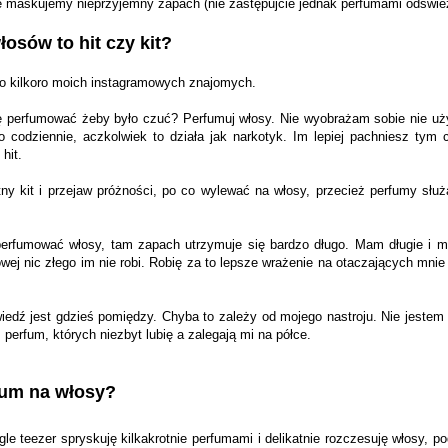
maskujemy nieprzyjemny zapach (nie zastępujcie jednak perfumami odświe
osów to hit czy kit?
ło kilkoro moich instagramowych znajomych.
ę perfumować żeby było czuć? Perfumuj włosy. Nie wyobrażam sobie nie uż
o codziennie, aczkolwiek to działa jak narkotyk. Im lepiej pachniesz tym 
hit.
ny kit i przejaw próżności, po co wylewać na włosy, przecież perfumy służ
erfumować włosy, tam zapach utrzymuje się bardzo długo. Mam długie i 
wej nic złego im nie robi. Robię za to lepsze wrażenie na otaczających mn
edź jest gdzieś pomiędzy. Chyba to zależy od mojego nastroju. Nie jestem 
perfum, których niezbyt lubię a zalegają mi na półce.
fum na włosy?
le teezer spryskuję kilkakrotnie perfumami i delikatnie rozczesuję włosy, p