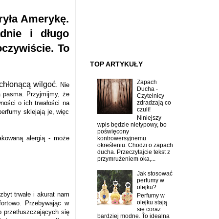
ryła Amerykę.
dnie i długo
czywiście. To
TOP ARTYKUŁY
Zapach
chłonącą wilgoć
.
Nie
Ducha -
a pasma. Przyjmijmy, że
Czytelnicy
zdradzają co
ości o ich trwałości na
czuli!
erfumy sklejają je, więc
Niniejszy
wpis będzie nietypowy, bo
poświęcony
akowaną alergią - może
kontrowersyjnemu
określeniu. Chodzi o zapach
ducha. Przeczytajcie tekst z
przymrużeniem oka,...
Jak stosować
perfumy w
olejku?
ezbyt trwałe i akurat nam
Perfumy w
olejku stają
fortowo. Przebywając w
się coraz
 przetłuszczających się
bardziej modne. To idealna