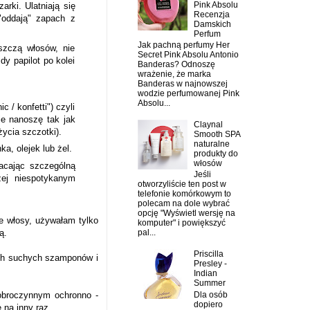
Pink Absolu
rki. Ulatniają się
Recenzja
 "oddają" zapach z
Damskich
Perfum
Jak pachną perfumy Her
szczą włosów, nie
Secret Pink Absolu Antonio
y papilot po kolei
Banderas? Odnoszę
wrażenie, że marka
Banderas w najnowszej
wodzie perfumowanej Pink
Absolu...
 / konfetti") czyli
ie nanoszę tak jak
Claynal
ycia szczotki).
Smooth SPA
naturalne
a, olejek lub żel.
produkty do
włosów
acając szczególną
Jeśli
żej niespotykanym
otworzyliście ten post w
telefonie komórkowym to
polecam na dole wybrać
opcję "Wyświetl wersję na
ie włosy, używałam tylko
komputer" i powiększyć
tą.
pal...
Priscilla
ych suchych szamponów i
Presley -
Indian
Summer
Dla osób
dobroczynnym ochronno -
dopiero
na inny raz.