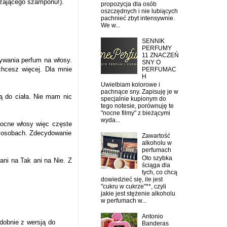
żającego szamponu!).
propozycja dla osób
oszczędnych i nie lubiących
pachnieć zbyt intensywnie.
We w...
SENNIK
PERFUMY
11 ZNACZEŃ
ywania perfum na włosy.
SNY O
chcesz więcej. Dla mnie
PERFUMAC
H
Uwielbiam kolorowe i
pachnące sny. Zapisuję je w
ą do ciała. Nie mam nic
specjalnie kupionym do
tego notesie, porównuję te
"nocne filmy" z bieżącymi
wyda...
mocne włosy więc częste
ie osobach. Zdecydowanie
Zawartość
alkoholu w
perfumach
Oto szybka
ani na Tak ani na Nie. Z
ściąga dla
tych, co chcą
dowiedzieć się, ile jest
"cukru w cukrze"**, czyli
jakie jest stężenie alkoholu
w perfumach w...
Antonio
odobnie z wersją do
Banderas