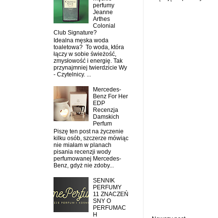
perfumy
Jeanne
Arthes
Colonial
Club Signature?
Idealna męska woda
toaletowa? To woda, która
łączy w sobie świeżość,
zmysłowość i energię. Tak
przynajmniej twierdzicie Wy
- Czytelnicy. ...
Mercedes-
Benz For Her
EDP
Recenzja
Damskich
Perfum
Piszę ten post na życzenie
kilku osób, szczerze mówiąc
nie miałam w planach
pisania recenzji wody
perfumowanej Mercedes-
Benz, gdyż nie zdoby...
SENNIK
PERFUMY
11 ZNACZEŃ
SNY O
PERFUMAC
H