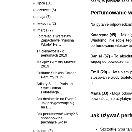
pasm, w pewnym sensie 
►
lipca
(10)
►
czerwca
(6)
Perfumowanie wł
►
maja
(7)
►
kwietnia
(2)
Na pytanie odpowiedzia
▼
marca
(7)
Katarzyna (45)
- Jak si
Fotorelacja Warsztaty
Wiadomo, nie robię teg
Zapachowe "Wiosna
Wkoło" Per...
perfumowanie włosów to 
14 ciekawostek o
perfumach 2019
Daniel (37)
- To absolut
więcej do powiedzenia.
Makijaż z Artistry Marzec
2019
Emil (20)
- Uwielbiam p
Oriflame Sunkiss Garden
Perfumy 2019
stosowanie wody toaleto
hit.
Artistry Studio Parisian
Style Edition
Fotorelacja...
Marta (33)
- Moja odpowi
pewnością nie użyłabym 
Jak dostać się na Event?
Jak przygotowuję się
na E...
Jak perfumować włosy? 6
Jak używać per
sposobów na
pachnące włosy
Szczotkę typu tang
►
lutego
(8)