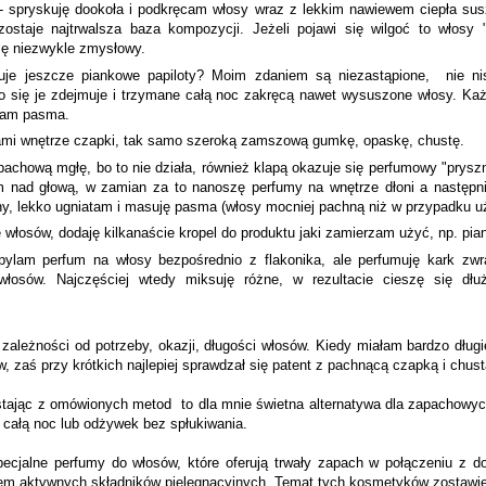
- spryskuję dookoła i podkręcam włosy wraz z lekkim nawiewem ciepła susza
zostaje najtrwalsza baza kompozycji. Jeżeli pojawi się wilgoć to włosy
się niezwykle zmysłowy.
je jeszcze piankowe papiloty? Moim zdaniem są niezastąpione, nie ni
wo się je zdejmuje i trzymane całą noc zakręcą nawet wysuszone włosy. Każd
cam pasma.
mi wnętrze czapki, tak samo szeroką zamszową gumkę, opaskę, chustę.
chową mgłę, bo to nie działa, również klapą okazuje się perfumowy "prysznic
m nad głową, w zamian za to nanoszę perfumy na wnętrze dłoni a następn
jny, lekko ugniatam i masuję pasma (włosy mocniej pachną niż w przypadku uż
ę włosów, dodaję kilkanaście kropel do produktu jaki zamierzam użyć, np. piank
zpylam perfum na włosy bezpośrednio z flakonika, ale perfumuję kark zwr
osów. Najczęściej wtedy miksuję różne, w rezultacie cieszę się dłu
 zależności od potrzeby, okazji, długości włosów. Kiedy miałam bardzo dług
ów, zaś przy krótkich najlepiej sprawdzał się patent z pachnącą czapką i chus
stając z omówionych metod
to dla mnie świetna alternatywa dla zapachow
całą noc lub odżywek bez spłukiwania.
pecjalne perfumy do włosów, które oferują trwały zapach w połączeniu z 
em aktywnych składników pielęgnacyjnych. Temat tych kosmetyków zostawię 