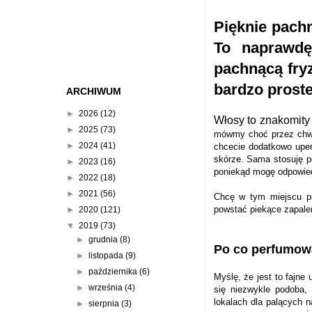
Pięknie pach
To naprawdę
pachnącą fry
bardzo proste
ARCHIWUM
►
2026
(12)
Włosy to znakomity
►
2025
(73)
mówmy choć przez chwil
►
2024
(41)
chcecie dodatkowo uper
skórze. Sama stosuję po
►
2023
(16)
poniekąd mogę odpowied
►
2022
(18)
►
2021
(56)
Chcę w tym miejscu pr
powstać piekące zapale
►
2020
(121)
▼
2019
(73)
►
grudnia
(8)
Po co perfumow
►
listopada
(9)
►
października
(6)
Myślę, że jest to fajne
►
września
(4)
się niezwykle podoba,
lokalach dla palących 
►
sierpnia
(3)