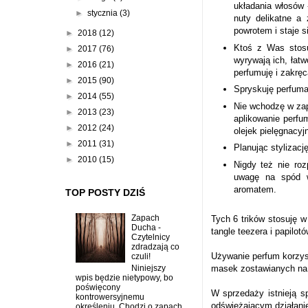
układania włosów 
►
stycznia
(3)
nuty delikatne a 
powrotem i staje 
►
2018
(12)
Ktoś z Was stosu
►
2017
(76)
wyrywają ich, łat
►
2016
(21)
perfumuję i zakrę
►
2015
(90)
Spryskuję perfuma
►
2014
(55)
Nie wchodzę w zapa
►
2013
(23)
aplikowanie perfu
►
2012
(24)
olejek pielęgnacy
►
2011
(31)
Planując stylizacj
►
2010
(15)
Nigdy też nie ro
uwagę na spód wł
aromatem.
TOP POSTY DZIŚ
Zapach
Tych 6 trików stosuję w
Ducha -
tangle teezera i papilot
Czytelnicy
zdradzają co
Używanie perfum korzy
czuli!
Niniejszy
masek zostawianych na 
wpis będzie nietypowy, bo
poświęcony
W sprzedaży istnieją s
kontrowersyjnemu
odświeżającym działani
określeniu. Chodzi o zapach