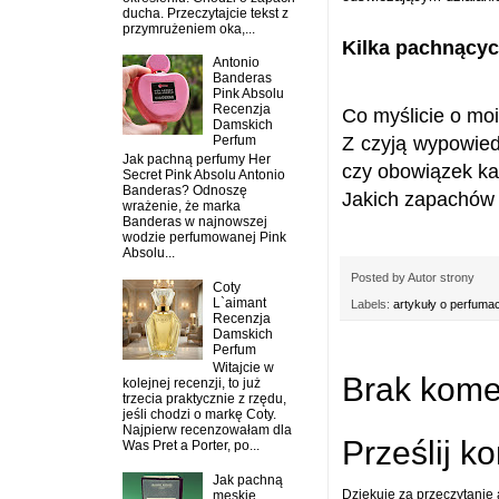
ducha. Przeczytajcie tekst z
przymrużeniem oka,...
Kilka pachnących
Antonio
Banderas
Pink Absolu
Recenzja
Co myślicie o mo
Damskich
Z czyją wypowied
Perfum
Jak pachną perfumy Her
czy obowiązek ka
Secret Pink Absolu Antonio
Banderas? Odnoszę
Jakich zapachów z
wrażenie, że marka
Banderas w najnowszej
wodzie perfumowanej Pink
Absolu...
Posted by
Autor strony
Coty
L`aimant
Labels:
artykuły o perfuma
Recenzja
Damskich
Perfum
Witajcie w
Brak kome
kolejnej recenzji, to już
trzecia praktycznie z rzędu,
jeśli chodzi o markę Coty.
Najpierw recenzowałam dla
Prześlij k
Was Pret a Porter, po...
Jak pachną
Dziękuję za przeczytanie
męskie