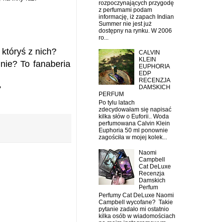
rozpoczynających przygodę
z perfumami podam
informację, iż zapach Indian
Summer nie jest już
dostępny na rynku. W 2006
ro...
któryś z nich?
CALVIN
KLEIN
nie? To fanaberia
EUPHORIA
EDP
RECENZJA
?
DAMSKICH
PERFUM
Po tylu latach
zdecydowałam się napisać
kilka słów o Euforii.. Woda
perfumowana Calvin Klein
Euphoria 50 ml ponownie
zagościła w mojej kolek...
Naomi
Campbell
Cat DeLuxe
Recenzja
Damskich
Perfum
Perfumy Cat DeLuxe Naomi
Campbell wycofane? Takie
pytanie zadało mi ostatnio
kilka osób w wiadomościach