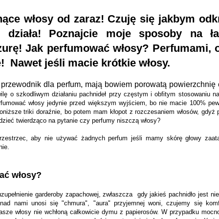
nące włosy od zaraz! Czuję się jakbym odk
 działa! Poznajcie moje sposoby na ła
zurę! Jak perfumować włosy? Perfumami, o
!
Nawet jeśli macie krótkie włosy.
 przewodnik dla perfum, mają bowiem porowatą powierzchnię 
ę o szkodliwym działaniu pachnideł przy częstym i obfitym stosowaniu n
fumować włosy jedynie przed większym wyjściem, bo nie macie 100% pewn
niższe triki doraźnie, bo potem mam kłopot z rozczesaniem włosów, gdyż p
zieć twierdząco na pytanie czy perfumy niszczą włosy?
zestrzec, aby nie używać żadnych perfum jeśli mamy skórę głowy zaat
nie.
ać włosy?
 uzupełnienie garderoby zapachowej, zwłaszcza
gdy jakieś pachnidło jest ni
 nad nami unosi się "chmura", "aura" przyjemnej woni, czujemy się kom
nasze włosy nie wchłoną całkowicie dymu z papierosów. W przypadku mocno