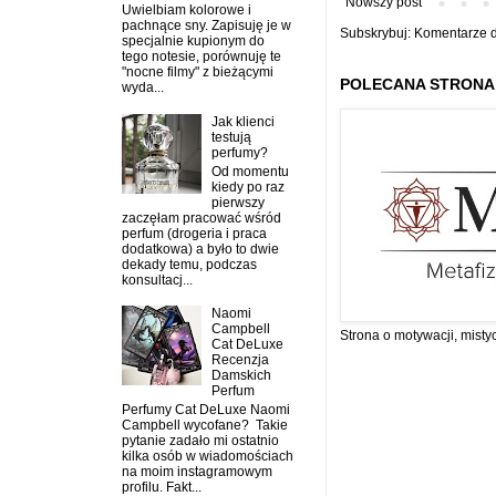
Nowszy post
Uwielbiam kolorowe i
pachnące sny. Zapisuję je w
Subskrybuj:
Komentarze d
specjalnie kupionym do
tego notesie, porównuję te
"nocne filmy" z bieżącymi
POLECANA STRONA
wyda...
Jak klienci
testują
perfumy?
Od momentu
kiedy po raz
pierwszy
zaczęłam pracować wśród
perfum (drogeria i praca
dodatkowa) a było to dwie
dekady temu, podczas
konsultacj...
Naomi
Campbell
Strona o motywacji, misty
Cat DeLuxe
Recenzja
Damskich
Perfum
Perfumy Cat DeLuxe Naomi
Campbell wycofane? Takie
pytanie zadało mi ostatnio
kilka osób w wiadomościach
na moim instagramowym
profilu. Fakt...