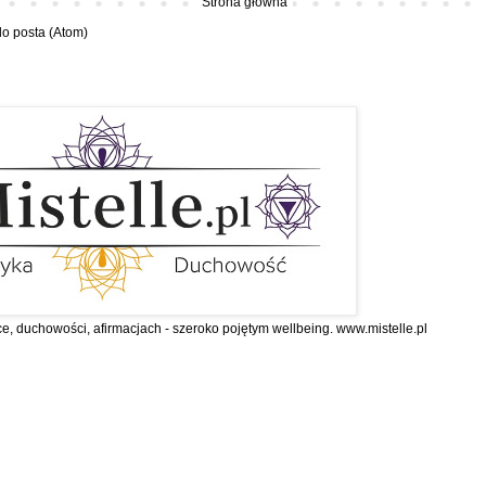
Strona główna
o posta (Atom)
ce, duchowości, afirmacjach - szeroko pojętym wellbeing. www.mistelle.pl