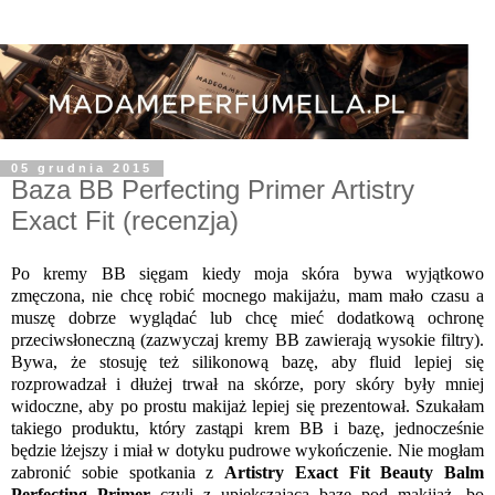
05 grudnia 2015
Baza BB Perfecting Primer Artistry
Exact Fit (recenzja)
Po kremy BB sięgam kiedy moja skóra bywa wyjątkowo
zmęczona, nie chcę robić mocnego makijażu, mam mało czasu a
muszę dobrze wyglądać lub chcę mieć dodatkową ochronę
przeciwsłoneczną (zazwyczaj kremy BB zawierają wysokie filtry).
Bywa, że stosuję też silikonową bazę, aby fluid lepiej się
rozprowadzał i dłużej trwał na skórze, pory skóry były mniej
widoczne, aby po prostu makijaż lepiej się prezentował. Szukałam
takiego produktu, który zastąpi krem BB i bazę, jednocześnie
będzie lżejszy i miał w dotyku pudrowe wykończenie. Nie mogłam
zabronić sobie spotkania z
Artistry Exact Fit Beauty Balm
Perfecting Primer
czyli z upiększającą bazę pod makijaż, bo