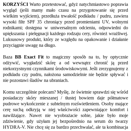
KORZYŚCI
Warto przetestować, gdyż natychmiastowo poprawia
wygląd (jeśli mamy mało czasu na przygotowanie się przed
wielkim wyjściem), przedłuża trwałość podkładu / pudru, zawiera
wysoki filtr SPF 35 chroniący przed promieniami UV, wolnymi
rodnikami; dostępna w uniwersalnym odcieniu, odpowiedni do
upiększania i pielęgnacji każdego rodzaju cery, również wrażliwej.
Luksusowy produkt, który ze względu na opakowanie i działanie
przyciągnie uwagę na długo.
Baza
BB Exact Fit
to magiczny sposób na to, by optycznie
odżywić, wygładzić skórę a od wewnątrz chronić ją przed
niekorzystnymi czynnikami środowiskowymi. Jeśli zrezygnujemy z
podkładu czy pudru, nałożona samodzielnie nie będzie spływać i
nie pozostawi śladów na ubraniach.
Komu szczególnie polecam? Myślę, że świetnie sprawdzi się wśród
posiadaczy skóry mieszanej / tłustej bowiem daje półmatowe
pudrowe wykończenie z subtelnym rozświetleniem. Osoby mające
cerę suchą odkryją w niej właściwości zapewniające komfort i
nawilżające. Nawet nie wyobrażacie sobie, jakie było moje
zdziwienie, gdy użyłam jej bezpośrednio na serum do twarzy
HYDRA-V. Nie chcę się za bardzo przechwalać, ale ta kombinacja