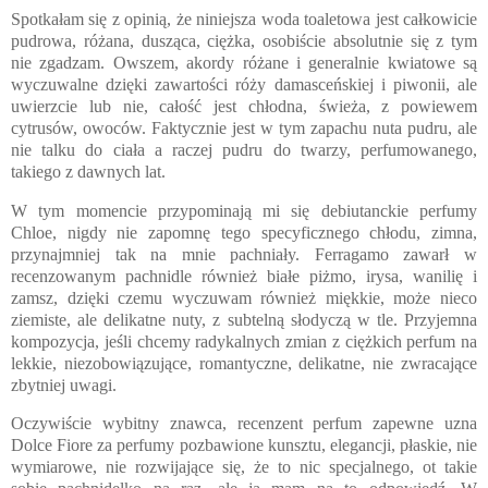
Spotkałam się z opinią, że niniejsza woda toaletowa jest całkowicie
pudrowa, różana, dusząca, ciężka, osobiście absolutnie się z tym
nie zgadzam. Owszem, akordy różane i generalnie kwiatowe są
wyczuwalne dzięki zawartości róży damasceńskiej i piwonii, ale
uwierzcie lub nie, całość jest chłodna, świeża, z powiewem
cytrusów, owoców. Faktycznie jest w tym zapachu nuta pudru, ale
nie talku do ciała a raczej pudru do twarzy, perfumowanego,
takiego z dawnych lat.
W tym momencie przypominają mi się debiutanckie perfumy
Chloe, nigdy nie zapomnę tego specyficznego chłodu, zimna,
przynajmniej tak na mnie pachniały. Ferragamo zawarł w
recenzowanym pachnidle również białe piżmo, irysa, wanilię i
zamsz, dzięki czemu wyczuwam również miękkie, może nieco
ziemiste, ale delikatne nuty, z subtelną słodyczą w tle. Przyjemna
kompozycja, jeśli chcemy radykalnych zmian z ciężkich perfum na
lekkie, niezobowiązujące, romantyczne, delikatne, nie zwracające
zbytniej uwagi.
Oczywiście wybitny znawca, recenzent perfum zapewne uzna
Dolce Fiore za perfumy pozbawione kunsztu, elegancji, płaskie, nie
wymiarowe, nie rozwijające się, że to nic specjalnego, ot takie