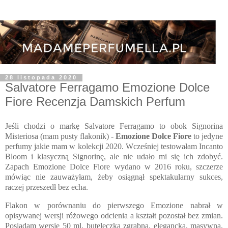
28 listopada 2020
Salvatore Ferragamo Emozione Dolce
Fiore Recenzja Damskich Perfum
Jeśli chodzi o markę Salvatore Ferragamo to obok Signorina
Misteriosa (mam pusty flakonik) -
Emozione Dolce Fiore
to jedyne
perfumy jakie mam w kolekcji 2020. Wcześniej testowałam Incanto
Bloom i klasyczną Signorinę, ale nie udało mi się ich zdobyć.
Zapach Emozione Dolce Fiore wydano w 2016 roku, szczerze
mówiąc nie zauważyłam, żeby osiągnął spektakularny sukces,
raczej przeszedł bez echa.
Flakon w porównaniu do pierwszego Emozione nabrał w
opisywanej wersji różowego odcienia a kształt pozostał bez zmian.
Posiadam wersję 50 ml, buteleczka zgrabna, elegancka, masywna,