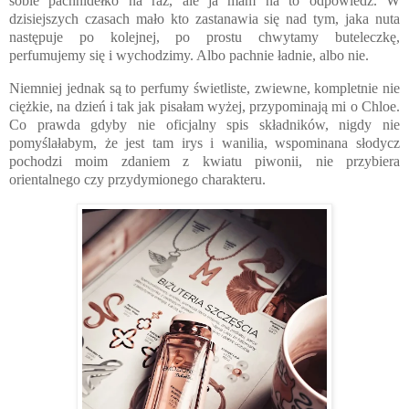
sobie pachnidełko na raz, ale ja mam na to odpowiedź. W
dzisiejszych czasach mało kto zastanawia się nad tym, jaka nuta
następuje po kolejnej, po prostu chwytamy buteleczkę,
perfumujemy się i wychodzimy. Albo pachnie ładnie, albo nie.
Niemniej jednak są to perfumy świetliste, zwiewne, kompletnie nie
ciężkie, na dzień i tak jak pisałam wyżej, przypominają mi o Chloe.
Co prawda gdyby nie oficjalny spis składników, nigdy nie
pomyślałabym, że jest tam irys i wanilia, wspominana słodycz
pochodzi moim zdaniem z kwiatu piwonii, nie przybiera
orientalnego czy przydymionego charakteru.