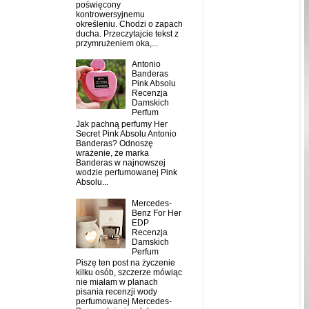
poświęcony
kontrowersyjnemu
określeniu. Chodzi o zapach
ducha. Przeczytajcie tekst z
przymrużeniem oka,...
Antonio
Banderas
Pink Absolu
Recenzja
Damskich
Perfum
Jak pachną perfumy Her
Secret Pink Absolu Antonio
Banderas? Odnoszę
wrażenie, że marka
Banderas w najnowszej
wodzie perfumowanej Pink
Absolu...
Mercedes-
Benz For Her
EDP
Recenzja
Damskich
Perfum
Piszę ten post na życzenie
kilku osób, szczerze mówiąc
nie miałam w planach
pisania recenzji wody
perfumowanej Mercedes-