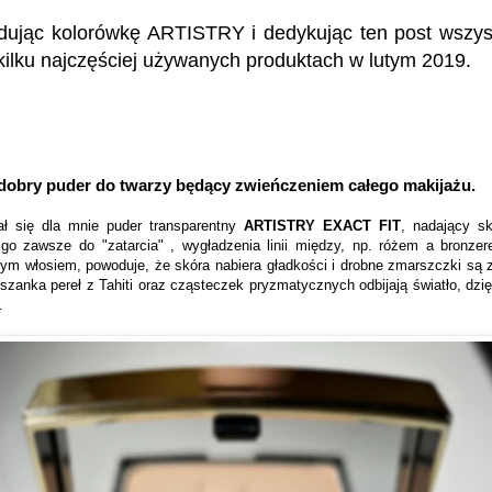
dując kolorówkę ARTISTRY i dedykując ten post wszys
kilku najczęściej używanych produktach w lutym 2019.
 dobry puder do twarzy będący zwieńczeniem całego makijażu.
 się dla mnie puder transparentny
ARTISTRY EXACT FIT
, nadający s
o zawsze do "zatarcia" , wygładzenia linii między, np. różem a bronzer
ym włosiem, powoduje, że skóra nabiera gładkości i drobne zmarszczki są
eszanka pereł z Tahiti oraz cząsteczek pryzmatycznych odbijają światło, dz
ą.