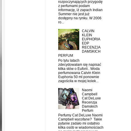
rozpoczynających przygodę
z perfumami podam
informację, iż zapach Indian
Summer nie jest już
dostępny na rynku. W 2006
ro...
CALVIN
KLEIN
EUPHORIA
EDP
RECENZJA
DAMSKICH
PERFUM
Po tylu latach
zdecydowałam się napisać
kilka słów o Euforii.. Woda
perfumowana Calvin Klein
Euphoria 50 ml ponownie
zagościła w mojej kolek...
Naomi
Campbell
Cat DeLuxe
Recenzja
Damskich
Perfum
Perfumy Cat DeLuxe Naomi
Campbell wycofane? Takie
pytanie zadało mi ostatnio
kilka osób w wiadomościach