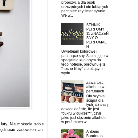
propozycja dla osób
oszczędnych i nie lubiących
pachnieć zbyt intensywnie.
We w...
SENNIK
PERFUMY
11 ZNACZEŃ
SNY O
PERFUMAC
H
Uwielbiam kolorowe i
pachnące sny. Zapisuję je w
specjalnie kupionym do
tego notesie, porównuję te
"nocne filmy" z bieżącymi
wyda...
Zawartość
alkoholu w
perfumach
Oto szybka
ściąga dla
tych, co chcą
dowiedzieć się, ile jest
"cukru w cukrze"**, czyli
jakie jest stężenie alkoholu
w perfumach w...
uty. Nie możecie sobie
będziecie zadowoleni ani
Antonio
Banderas