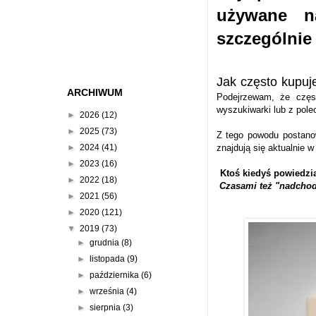
używane n
szczególnie
Jak często kupuj
ARCHIWUM
Podejrzewam, że częst
wyszukiwarki lub z pole
►
2026
(12)
►
2025
(73)
Z tego powodu postano
►
2024
(41)
znajdują się aktualnie 
►
2023
(16)
Ktoś kiedyś powiedzia
►
2022
(18)
Czasami też "nadchod
►
2021
(56)
►
2020
(121)
▼
2019
(73)
►
grudnia
(8)
►
listopada
(9)
►
października
(6)
►
września
(4)
►
sierpnia
(3)