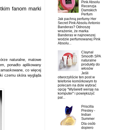
Pink Absolu
Recenzja
tkim fanom marki
Damskich
Perfum
Jak pachną perfumy Her
Secret Pink Absolu Antonio
Banderas? Odnoszę
wrażenie, że marka
Banderas w najnowszej
wodzie perfumowanej Pink
Absolu...
Claynal
Smooth SPA
kórze naturalne, matowe
naturalne
produkty do
em, ponadto aplikowany
włosów
 zamaskowane, co więcej
Jeśli
ięki czemu skóra wygląda
otworzyliście ten post w
telefonie komórkowym to
polecam na dole wybrać
opcję "Wyświetl wersję na
komputer" i powiększyć
pal...
Priscilla
Presley -
Indian
Summer
Dla osób
dopiero