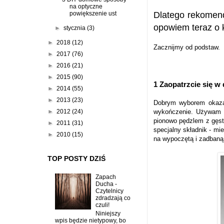
na optyczne
powiększenie ust
Dlatego rekomen
opowiem teraz o 
►
stycznia
(3)
►
2018
(12)
Zacznijmy od podstaw.
►
2017
(76)
►
2016
(21)
►
2015
(90)
1 Zaopatrzcie się w
►
2014
(55)
►
2013
(23)
Dobrym wyborem okazał
►
2012
(24)
wykończenie. Używam g
pionowo pędzlem z gęst
►
2011
(31)
specjalny składnik - mi
►
2010
(15)
na wypoczętą i zadban
TOP POSTY DZIŚ
Zapach
Ducha -
Czytelnicy
zdradzają co
czuli!
Niniejszy
wpis będzie nietypowy, bo