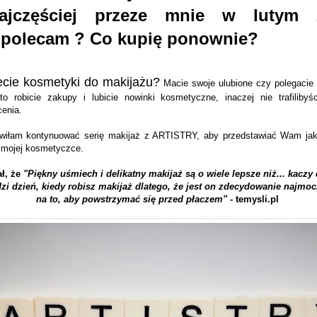
ajczęściej przeze mnie w lutym 2
 polecam ? Co kupię ponownie?
ecie kosmetyki do makijażu?
Macie swoje ulubione czy polegacie
o robicie zakupy i lubicie nowinki kosmetyczne, inaczej nie trafiliby
cenia.
wiłam kontynuować serię makijaż z ARTISTRY, aby przedstawiać Wam ja
w mojej kosmetyczce.
ł, że
"Piękny uśmiech i delikatny makijaż są o wiele lepsze niż... kaczy 
zi dzień, kiedy robisz makijaż dlatego, że jest on zdecydowanie najm
na to, aby powstrzymać się przed płaczem"
- temysli.pl