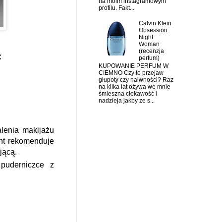
na moim instagramowym
profilu. Fakt...
Calvin Klein
Obsession
Night
Woman
(recenzja
:
perfum)
KUPOWANIE PERFUM W
CIEMNO Czy to przejaw
głupoty czy naiwności? Raz
na kilka lat ożywa we mnie
śmieszna ciekawość i
nadzieja jakby ze s...
enia makijażu
ent rekomenduje
jącą.
puderniczce z