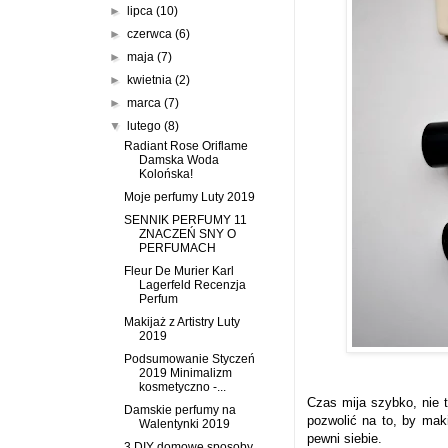
►
lipca
(10)
►
czerwca
(6)
►
maja
(7)
►
kwietnia
(2)
►
marca
(7)
▼
lutego
(8)
Radiant Rose Oriflame
Damska Woda
Kolońska!
Moje perfumy Luty 2019
SENNIK PERFUMY 11
ZNACZEŃ SNY O
PERFUMACH
Fleur De Murier Karl
Lagerfeld Recenzja
Perfum
Makijaż z Artistry Luty
2019
Podsumowanie Styczeń
2019 Minimalizm
kosmetyczno -...
Czas mija szybko, nie
Damskie perfumy na
pozwolić na to, by maki
Walentynki 2019
pewni siebie.
3 DIY domowe sposoby