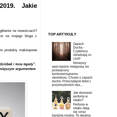
019. Jakie
 głównie na nowościach?
TOP ARTYKUŁY
ście na mojego bloga z
Zapach
Ducha -
kie produkty makeupowe
Czytelnicy
zdradzają co
czuli!
Niniejszy
dzióbek i tona tapety".
wpis będzie nietypowy, bo
ocniejszym argumentem
poświęcony
kontrowersyjnemu
określeniu. Chodzi o zapach
ducha. Przeczytajcie tekst z
przymrużeniem oka,...
Jak stosować
perfumy w
olejku?
Perfumy w
olejku stają
się coraz
bardziej modne. To idealna