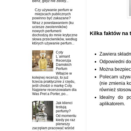
Benz, gdyż nie zdoby...
Czy używanie perfum w
miejscach publicznych
powinno być zakazane?
Wraz z powstawaniem (ku
uciesze zwolenników)
nowych perfumerii
Kilka faktów na
dochodzą do mnie krytyczne
słowa przeciwników, według
których używanie perfum...
Coty
Zawiera składn
L`aimant
Recenzja
Odpowiedni do 
Damskich
Perfum
Można bezpiec
Witajcie w
Polecam używ
kolejnej recenzji, to już
trzecia praktycznie z rzędu,
(nie zmienia k
jeśli chodzi o markę Coty.
również stosow
Najpierw recenzowałam dla
Was Pret a Porter, po...
Idealny do p
Jak klienci
aplikatorem.
testują
perfumy?
Od momentu
kiedy po raz
pierwszy
zaczęłam pracować wśród