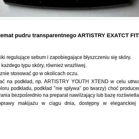
 temat pudru transparentnego ARTISTRY EXATCT FIT
iki regulujące sebum i zapobiegające błyszczeniu się skóry.
każdego typu skóry, również wrażliwej.
znie stosować go w okolicach oczu.
ać na podkład, np. ARTISTRY YOUTH XTEND w celu utrwal
oloru podkładu, podkład "nie spływa" po twarzy) choć produc
ania bezpośrednio na preparat nawilżający lub bazę rozświetla
oprawy makijażu w ciągu dnia, dostępny w eleganckiej 