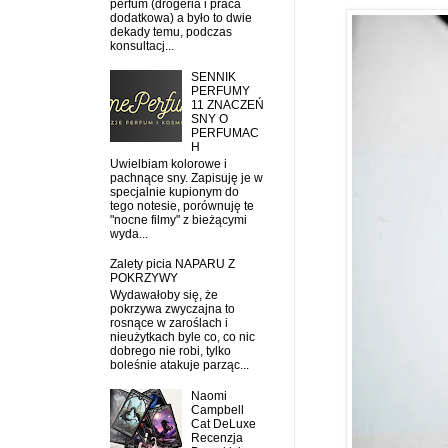
perfum (drogeria i praca
dodatkowa) a było to dwie
dekady temu, podczas
konsultacj...
SENNIK
PERFUMY
11 ZNACZEŃ
SNY O
PERFUMAC
H
Uwielbiam kolorowe i
pachnące sny. Zapisuję je w
specjalnie kupionym do
tego notesie, porównuję te
"nocne filmy" z bieżącymi
wyda...
Zalety picia NAPARU Z
POKRZYWY
Wydawałoby się, że
pokrzywa zwyczajna to
rosnące w zaroślach i
nieużytkach byle co, co nic
dobrego nie robi, tylko
boleśnie atakuje parząc...
Naomi
Campbell
Cat DeLuxe
Recenzja