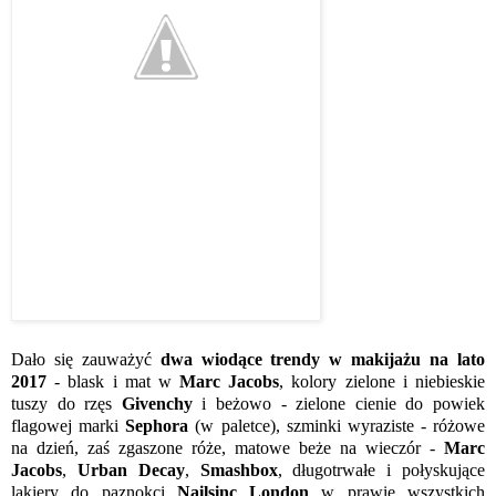
Dało się zauważyć
dwa wiodące trendy w makijażu na lato
2017
- blask i mat w
Marc Jacobs
, kolory zielone i niebieskie
tuszy do rzęs
Givenchy
i beżowo - zielone cienie do powiek
flagowej marki
Sephora
(w paletce), szminki wyraziste - różowe
na dzień, zaś zgaszone róże, matowe beże na wieczór -
Marc
Jacobs
,
Urban Decay
,
Smashbox
, długotrwałe i połyskujące
lakiery do paznokci
Nailsinc London
w prawie wszystkich