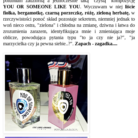
polubiłam zadziorną a jednocześnie taką "czystą" kompozycję
YOU OR SOMEONE LIKE YOU
. Wyczuwam w niej
liście
fiołka, bergamotkę, czarną porzeczkę, różę, zieloną herbatę,
w
rzeczywistości ponoć skład pozostaje sekretem, niemniej jednak to
woń nieco ostra, "zielona" i chłodna na zmianę, dziwna i łatwa do
zrozumienia zarazem, identyfikująca mnie i zmieniająca moje
oblicze, powodująca pytania typu "to ja czy nie ja?", "ja
marzycielka czy ja pewna siebie..?".
Zapach - zagadka....