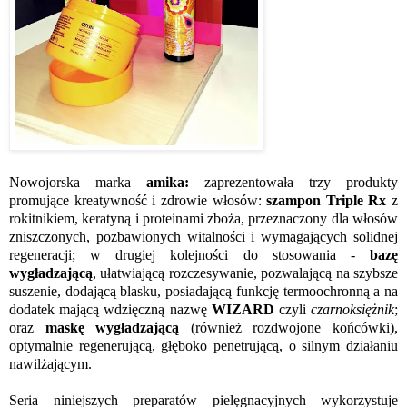
Nowojorska marka
amika:
zaprezentowała trzy produkty
promujące kreatywność i zdrowie włosów:
szampon Triple Rx
z
rokitnikiem, keratyną i proteinami zboża, przeznaczony dla włosów
zniszczonych, pozbawionych witalności i wymagających solidnej
regeneracji; w drugiej kolejności do stosowania -
bazę
wygładzającą
, ułatwiającą rozczesywanie, pozwalającą na szybsze
suszenie, dodającą blasku, posiadającą funkcję termoochronną a na
dodatek mającą wdzięczną nazwę
WIZARD
czyli
czarnoksiężnik
;
oraz
maskę wygładzającą
(również rozdwojone końcówki),
optymalnie regenerującą, głęboko penetrującą, o silnym działaniu
nawilżającym.
Seria niniejszych preparatów pielęgnacyjnych wykorzystuje