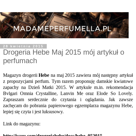
28 kwietnia 2015
Drogeria Hebe Maj 2015 mój artykuł o
perfumach
Magazyn drogerii
Hebe
na maj 2015 zawiera mój następny artykuł
z propozycjami perfum. Tym razem proponuję damskie kwiatowe
zapachy na Dzień Matki 2015. W artykule m.in. rekomendacja
Bvlgari Omnia Crystalline, Lanvin Me oraz Elode So Lovely.
Zapraszam serdecznie do czytania i oglądania. Jak zawsze
zachęcam do pobrania papierowego egzemplarza magazynu Hebe,
lepiej się czyta i jest luksusowy.
Link do magazynu:
http://issuu.com/drogeriahebe/docs/hebe_052015