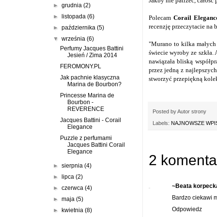
Jakby nie patrzeć, całość
►
grudnia
(2)
►
listopada
(6)
Polecam
Corail Eleganc
recenzję
przeczytacie na 
►
października
(5)
▼
września
(6)
"Murano to kilka małych 
Perfumy Jacques Battini
świecie wyroby ze szkła.
Jesień / Zima 2014
nawiązała bliską współpr
FEROMONY.PL
przez jedną z najlepszyc
Jak pachnie klasyczna
stworzyć przepiękną kolek
Marina de Bourbon?
Princesse Marina de
Bourbon -
REVERENCE
Posted by
Autor strony
Jacques Battini - Corail
Labels:
NAJNOWSZE WPIS
Elegance
Puzzle z perfumami
Jacques Battini Corail
Elegance
2 komenta
►
sierpnia
(4)
►
lipca
(2)
~Beata korpeck
►
czerwca
(4)
Bardzo ciekawi m
►
maja
(5)
Odpowiedz
►
kwietnia
(8)