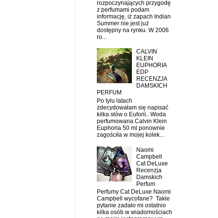
rozpoczynających przygodę
z perfumami podam
informację, iż zapach Indian
Summer nie jest już
dostępny na rynku. W 2006
ro...
CALVIN
KLEIN
EUPHORIA
EDP
RECENZJA
DAMSKICH
PERFUM
Po tylu latach
zdecydowałam się napisać
kilka słów o Euforii.. Woda
perfumowana Calvin Klein
Euphoria 50 ml ponownie
zagościła w mojej kolek...
Naomi
Campbell
Cat DeLuxe
Recenzja
Damskich
Perfum
Perfumy Cat DeLuxe Naomi
Campbell wycofane? Takie
pytanie zadało mi ostatnio
kilka osób w wiadomościach