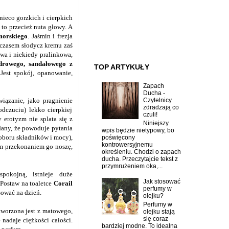
ieco gorzkich i cierpkich
 to przecież nuta głowy. A
 morskiego
. Jaśmin i frezja
 czasem słodycz kremu zaś
wa i niekiedy pralinkowa,
drowego, sandałowego z
TOP ARTYKUŁY
Jest spokój, opanowanie,
Zapach
Ducha -
Czytelnicy
iązanie, jako pragnienie
zdradzają co
dczuciu) lekko cierpkiej
czuli!
 erotyzm nie splata się z
Niniejszy
adany, że powoduje pytania
wpis będzie nietypowy, bo
oboru składników i mocy),
poświęcony
kontrowersyjnemu
tym przekonaniem go noszę,
określeniu. Chodzi o zapach
ducha. Przeczytajcie tekst z
przymrużeniem oka,...
spokojną, istnieje duże
Jak stosować
Postaw na toaletce
Corail
perfumy w
sować na dzień.
olejku?
Perfumy w
tworzona jest z matowego,
olejku stają
się coraz
nadaje ciężkości całości.
bardziej modne. To idealna