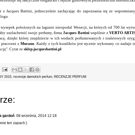
 prezentuje się faktycznie elegancko i będzie gustownym prezentem dla miłośniczki
e
z Jacques Battini, jednocześnie zachęcając do zapoznania się ze wspomnia
blogu.
wysepek położonych na lagunie nieopodal Wenecji, na których od 700 lat wytwa
 Aby uszlachetnić swoje perfumy, firma
Jacques Battini
wspólnie z
VERTO ARTI
acę, dzięki której znajdziecie w ich wodach perfumowanych i toaletowych ory
h pracowni z
Murano
. Każdy z tych koralików jest ręcznie wykonany co nadaje 
cję". Cytat ze
sklep.jacquesbattini.pl
Y 2015
,
recenzje damskich perfum
,
RECENZJE PERFUM
rze:
a gardoń
08 września, 2014 12:18
nie ten zapach:)