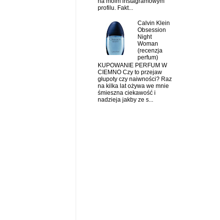
na moim instagramowym
profilu. Fakt...
Calvin Klein
Obsession
Night
Woman
(recenzja
perfum)
KUPOWANIE PERFUM W
CIEMNO Czy to przejaw
głupoty czy naiwności? Raz
na kilka lat ożywa we mnie
śmieszna ciekawość i
nadzieja jakby ze s...