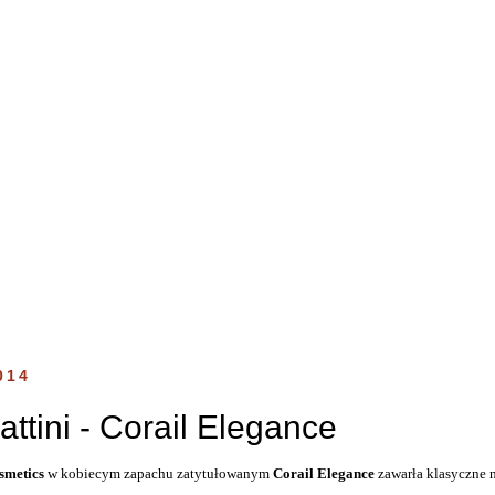
014
ttini - Corail Elegance
smetics
w kobiecym zapachu zatytułowanym
Corail Elegance
zawarła klasyczne n