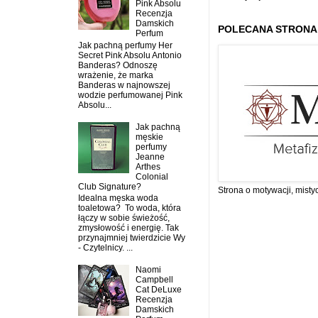
Pink Absolu
Recenzja
Damskich
POLECANA STRONA
Perfum
Jak pachną perfumy Her
Secret Pink Absolu Antonio
Banderas? Odnoszę
wrażenie, że marka
Banderas w najnowszej
wodzie perfumowanej Pink
Absolu...
Jak pachną
męskie
perfumy
Jeanne
Arthes
Colonial
Club Signature?
Strona o motywacji, misty
Idealna męska woda
toaletowa? To woda, która
łączy w sobie świeżość,
zmysłowość i energię. Tak
przynajmniej twierdzicie Wy
- Czytelnicy. ...
Naomi
Campbell
Cat DeLuxe
Recenzja
Damskich