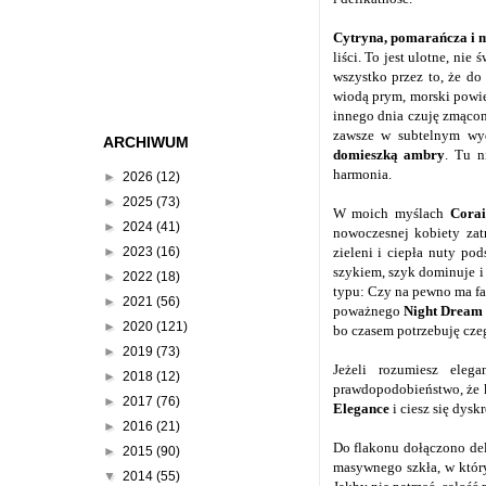
Cytryna, pomarańcza i
liści. To jest ulotne, ni
wszystko przez to, że do
wiodą prym, morski powie
innego dnia czuję zmącon
zawsze w subtelnym wyd
ARCHIWUM
domieszką ambry
. Tu n
harmonia.
►
2026
(12)
►
2025
(73)
W moich myślach
Corai
►
2024
(41)
nowoczesnej kobiety zat
►
2023
(16)
zieleni i ciepła nuty po
szykiem, szyk dominuje 
►
2022
(18)
typu: Czy na pewno ma fa
►
2021
(56)
poważnego
Night Dream
►
2020
(121)
bo czasem potrzebuję cze
►
2019
(73)
Jeżeli rozumiesz elega
►
2018
(12)
prawdopodobieństwo, że k
►
2017
(76)
Elegance
i ciesz się dys
►
2016
(21)
Do flakonu dołączono del
►
2015
(90)
masywnego szkła, w któr
▼
2014
(55)