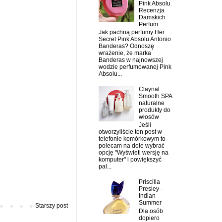
Pink Absolu
Recenzja
Damskich
Perfum
Jak pachną perfumy Her
Secret Pink Absolu Antonio
Banderas? Odnoszę
wrażenie, że marka
Banderas w najnowszej
wodzie perfumowanej Pink
Absolu...
Claynal
Smooth SPA
naturalne
produkty do
włosów
Jeśli
otworzyliście ten post w
telefonie komórkowym to
polecam na dole wybrać
opcję "Wyświetl wersję na
komputer" i powiększyć
pal...
Priscilla
Presley -
Indian
Summer
Starszy post
Dla osób
dopiero