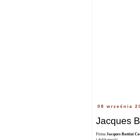
08 września 2
Jacques Ba
Firma
Jacques Battini Co
i delikatność.