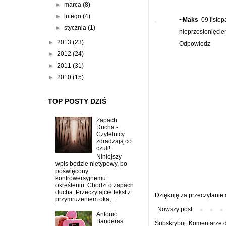
►
marca
(8)
►
lutego
(4)
~Maks
09 listo
►
stycznia
(1)
nieprzesłonięci
►
2013
(23)
Odpowiedz
►
2012
(24)
►
2011
(31)
►
2010
(15)
TOP POSTY DZIŚ
Zapach
Ducha -
Czytelnicy
zdradzają co
czuli!
Niniejszy
wpis będzie nietypowy, bo
poświęcony
kontrowersyjnemu
określeniu. Chodzi o zapach
ducha. Przeczytajcie tekst z
Dziękuję za przeczytanie
przymrużeniem oka,...
Nowszy post
Antonio
Banderas
Subskrybuj:
Komentarze d