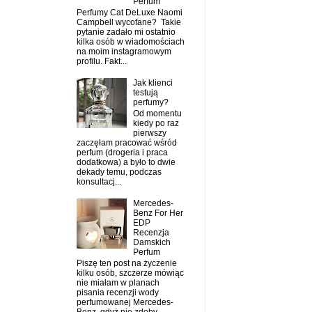
Perfum
Perfumy Cat DeLuxe Naomi
Campbell wycofane? Takie
pytanie zadało mi ostatnio
kilka osób w wiadomościach
na moim instagramowym
profilu. Fakt...
Jak klienci
testują
perfumy?
Od momentu
kiedy po raz
pierwszy
zaczęłam pracować wśród
perfum (drogeria i praca
dodatkowa) a było to dwie
dekady temu, podczas
konsultacj...
Mercedes-
Benz For Her
EDP
Recenzja
Damskich
Perfum
Piszę ten post na życzenie
kilku osób, szczerze mówiąc
nie miałam w planach
pisania recenzji wody
perfumowanej Mercedes-