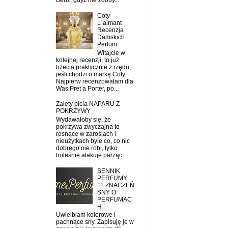
Benz, gdyż nie zdoby...
Coty
L`aimant
Recenzja
Damskich
Perfum
Witajcie w
kolejnej recenzji, to już
trzecia praktycznie z rzędu,
jeśli chodzi o markę Coty.
Najpierw recenzowałam dla
Was Pret a Porter, po...
Zalety picia NAPARU Z
POKRZYWY
Wydawałoby się, że
pokrzywa zwyczajna to
rosnące w zaroślach i
nieużytkach byle co, co nic
dobrego nie robi, tylko
boleśnie atakuje parząc...
SENNIK
PERFUMY
11 ZNACZEŃ
SNY O
PERFUMAC
H
Uwielbiam kolorowe i
pachnące sny. Zapisuję je w