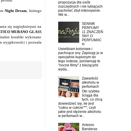
 perfum.
propozycja dla osób
oszczędnych i nie lubiących
pachnieć zbyt intensywnie.
nym
Night Dream
, którego
We w...
SENNIK
rza się najpiękniejsze na
PERFUMY
STICO MURANO GLASS
11 ZNACZEŃ
SNY O
ginalne koraliki wykonane
PERFUMAC
im wyjątkowości i pozwala
H
Uwielbiam kolorowe i
pachnące sny. Zapisuję je w
specjalnie kupionym do
tego notesie, porównuję te
"nocne filmy" z bieżącymi
wyda...
Zawartość
alkoholu w
perfumach
Oto szybka
ściąga dla
tych, co chcą
dowiedzieć się, ile jest
"cukru w cukrze"**, czyli
jakie jest stężenie alkoholu
w perfumach w...
Antonio
Banderas