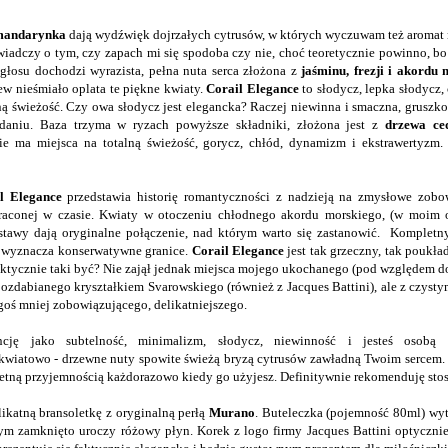
 mandarynka
dają wydźwięk dojrzałych cytrusów, w których wyczuwam też aromat n
e świadczy o tym, czy zapach mi się spodoba czy nie, choć teoretycznie powinno, bo
 głosu dochodzi wyrazista, pełna nuta serca złożona z
jaśminu, frezji i akordu
w nieśmiało oplata te piękne kwiaty.
Corail Elegance
to słodycz, lepka słodycz,
ą świeżość. Czy owa słodycz jest elegancka? Raczej niewinna i smaczna, gruszko
aniu. Baza trzyma w ryzach powyższe składniki, złożona jest z
drzewa ce
ie ma miejsca na totalną świeżość, gorycz, chłód, dynamizm i ekstrawertyzm. 
l Elegance
przedstawia historię romantyczności z nadzieją na zmysłowe zobow
raconej w czasie. Kwiaty w otoczeniu chłodnego akordu morskiego, (w moim o
dstawy dają oryginalne połączenie, nad którym warto się zastanowić. Kompletny
i wyznacza konserwatywne granice.
Corail Elegance
jest tak grzeczny, tak poukł
ktycznie taki być? Nie zajął jednak miejsca mojego ukochanego (pod względem d
ozdabianego kryształkiem Svarowskiego (również z
Jacques Battini
), ale z czys
goś mniej zobowiązującego, delikatniejszego.
ncję jako subtelność, minimalizm, słodycz, niewinność i jesteś osobą 
wiatowo - drzewne nuty spowite świeżą bryzą cytrusów zawładną Twoim sercem. 
kretną przyjemnością każdorazowo kiedy go użyjesz. Definitywnie rekomenduję sto
ikatną bransoletkę z oryginalną perłą
Murano
. Buteleczka (pojemność 80ml) wy
ym zamknięto uroczy różowy płyn. Korek z logo firmy
Jacques Battini
optycznie 