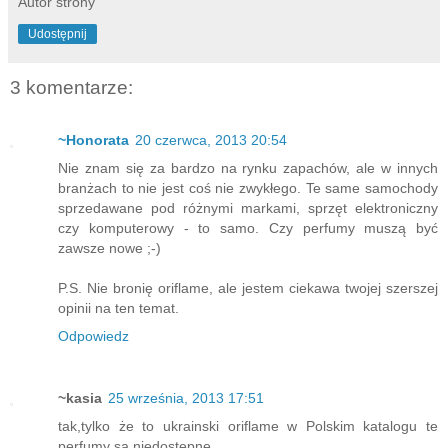
Autor strony
Udostępnij
3 komentarze:
~Honorata
20 czerwca, 2013 20:54
Nie znam się za bardzo na rynku zapachów, ale w innych
branżach to nie jest coś nie zwykłego. Te same samochody
sprzedawane pod różnymi markami, sprzęt elektroniczny
czy komputerowy - to samo. Czy perfumy muszą być
zawsze nowe ;-)
P.S. Nie bronię oriflame, ale jestem ciekawa twojej szerszej
opinii na ten temat.
Odpowiedz
~kasia
25 września, 2013 17:51
tak,tylko że to ukrainski oriflame w Polskim katalogu te
perfumy sa niedostępne