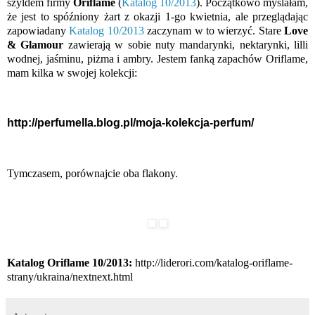
szyldem firmy
Oriflame
(
Katalog 10/2013
). Początkowo myślałam,
że jest to spóźniony żart z okazji 1-go kwietnia, ale przeglądając
zapowiadany
Katalog 10/2013
zaczynam w to wierzyć. Stare
Love
& Glamour
zawierają w sobie nuty mandarynki, nektarynki, lilli
wodnej, jaśminu, piżma i ambry. Jestem fanką zapachów Oriflame,
mam kilka w swojej kolekcji:
http://perfumella.blog.pl/moja-kolekcja-perfum/
Tymczasem, porównajcie oba flakony.
Katalog Oriflame 10/2013:
http://liderori.com/katalog-oriflame-
strany/ukraina/nextnext.html