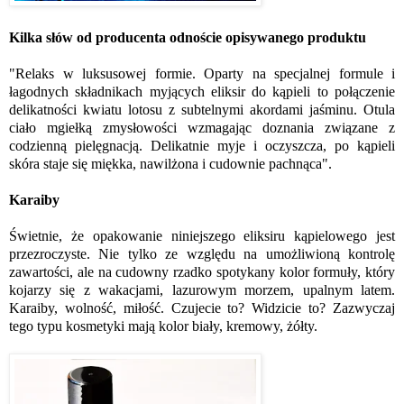
Kilka słów od producenta odnoście opisywanego produktu
"Relaks w luksusowej formie. Oparty na specjalnej formule i
łagodnych składnikach myjących eliksir do kąpieli to połączenie
delikatności kwiatu lotosu z subtelnymi akordami jaśminu. Otula
ciało mgiełką zmysłowości wzmagając doznania związane z
codzienną pielęgnacją. Delikatnie myje i oczyszcza, po kąpieli
skóra staje się miękka, nawilżona i cudownie pachnąca".
Karaiby
Świetnie, że opakowanie niniejszego eliksiru kąpielowego jest
przezroczyste. Nie tylko ze względu na umożliwioną kontrolę
zawartości, ale na cudowny rzadko spotykany kolor formuły, który
kojarzy się z wakacjami, lazurowym morzem, upalnym latem.
Karaiby, wolność, miłość. Czujecie to? Widzicie to? Zazwyczaj
tego typu kosmetyki mają kolor biały, kremowy, żółty.