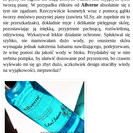
tworzą pianę. W przypadku eliksiru od
Allverne
absolutnie się z
tym nie zgadzam. Rzeczywiście kosmetyk wraz z pomocą gąbki
tworzy mnóstwo puszystej piany (zawiera SLSy, ale zupełnie mi to
nie przeszkadzało), dokładnie myje i delikatnie pielęgnuje skórę,
pozostawiając ją miękką, przyjemnie pachnącą, rozświetloną,
odżywioną. Wykazywał lekkie działanie ochronne. Spłukiwał się
szybko, nie marnowałam dużo wody, po osuszeniu skóra
wymagała jednak nałożenia balsamu nawilżającego, podejrzewam,
że winę ponosi zła jakość wody w bloku. Przydałaby się w nim
srebrna pompka, by ułatwić dozowanie pod prysznicem, bo czasem
wylewało mi się go zbyt dużo, aczkolwiek design straciłby wtedy
na wyjątkowości, nieprawdaż?