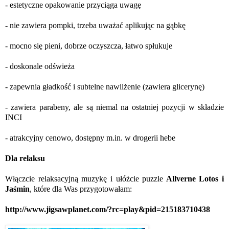
- estetyczne opakowanie przyciąga uwagę
- nie zawiera pompki, trzeba uważać aplikując na gąbkę
- mocno się pieni, dobrze oczyszcza, łatwo spłukuje
- doskonale odświeża
- zapewnia gładkość i subtelne nawilżenie (zawiera glicerynę)
- zawiera parabeny, ale są niemal na ostatniej pozycji w składzie
INCI
- atrakcyjny cenowo, dostępny m.in. w drogerii hebe
Dla relaksu
Włączcie relaksacyjną muzykę i ułóżcie puzzle
Allverne Lotos i
Jaśmin
, które dla Was przygotowałam:
http://www.jigsawplanet.com/?rc=play&pid=215183710438