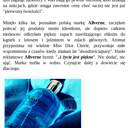
na aukcjach, gdzie osiąga zawrotne ceny choć raczej nie jest już
"pierwszej świeżości".
Minęło kilka lat, poznałam polską markę
Allverne
, zaczęłam
polecać jej produkty moim klientkom, ale dopiero całkiem
niedawno odkryłam piękny zapach nawilżającego eliksiru do
kąpieli z lotosem i jaśminem w rolach głównych. Aromat
przypomina mi właśnie Miss Dior Cherie, przywołuje miłe
wspomnienia z czasów kiedy miałam lat "
dwadzieściaparę
". Hasło
reklamowe
Allverne
brzmi: "
..i życie jest piękne
". Nic dodać, nic
ująć. Marka trafiła w sedno. Czytajcie dalej a dowiecie się
dlaczego.