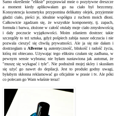
Samo określenie "eliksir" przyprawiał mnie o pozytywne dreszcze
a moment kiedy aplikowałam go na ciało był bezcenny.
Konsystencja kosmetyku przypomina delikatny olejek, przyjemnie
gładzi ciało, pieści je, idealnie współgra z ruchem moich dłoni.
Całkowicie zgadzam się, że wszystkie komponenty, tj. zapach,
formuła i barwa, złożone w całość otulały moje ciało zmysłowością
i dały poczucie wyjątkowości. Moim zdaniem dostrzec takie
szczegóły to też sztuka, gdyż pośpiech zabija nasze odczucia i nie
pozwala cieszyć się chwilą prywatności. Ale ja się nie dałam i
dostrzegłam u
Allverne
tą autentyczność, bliskość i radość życia,
którą mi obiecano. Używając tego eliksiru czułam się zadbana, w
pewnym sensie wybrana; nie byłam nastawiona jak automat, że
"muszę się wykąpać i tyle". Nie podrażnił mojej skóry i skusiłam
się użyć go nawet do depilacji. Jest to produkt godny uwagi,
byłabym skłonna reklamować go oficjalnie w prasie i tv. Ale póki
co polecam go Wam właśnie teraz!