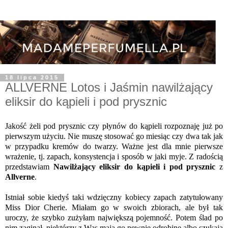
18 lipca 2015
ALLVERNE Lotos i Jaśmin nawilżający
eliksir do kąpieli i pod prysznic
Jakość żeli pod prysznic czy płynów do kąpieli rozpoznaję już po
pierwszym użyciu. Nie muszę stosować go miesiąc czy dwa tak jak
w przypadku kremów do twarzy. Ważne jest dla mnie pierwsze
wrażenie, tj. zapach, konsystencja i sposób w jaki myje. Z radością
przedstawiam
Nawilżający eliksir do kąpieli i pod prysznic
z
Allverne
.
Istniał sobie kiedyś taki wdzięczny kobiecy zapach zatytułowany
Miss Dior Cherie. Miałam go w swoich zbiorach, ale był tak
uroczy, że szybko zużyłam największą pojemność. Potem ślad po
nim zaginął, niektórzy z Was mają go pewnie odrobinę albo szukają