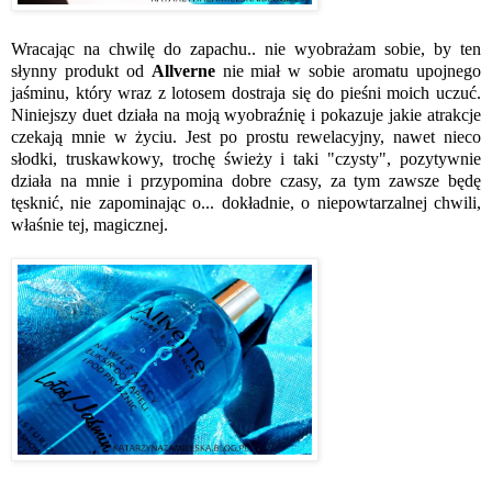
Wracając na chwilę do zapachu.. nie wyobrażam sobie, by ten
słynny produkt od
Allverne
nie miał w sobie aromatu upojnego
jaśminu, który wraz z lotosem dostraja się do pieśni moich uczuć.
Niniejszy duet działa na moją wyobraźnię i pokazuje jakie atrakcje
czekają mnie w życiu. Jest po prostu rewelacyjny, nawet nieco
słodki, truskawkowy, trochę świeży i taki "czysty", pozytywnie
działa na mnie i przypomina dobre czasy, za tym zawsze będę
tęsknić, nie zapominając o... dokładnie, o niepowtarzalnej chwili,
właśnie tej, magicznej.